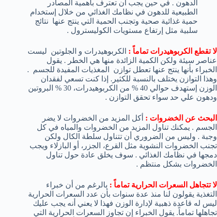
الدهون . في حين يجب أن تعترف بأهمية المصادر
الطبيعية للدهون في نظامك الغذائي من خلال إستخدام
حمية غذائية صحية وتجنب الحمية التي ينتج عنها نتائج
سلبية مثل إرتفاع مستويات الكوليسترول .
لا تقطع الكربوهيدرات تماماً :
الكربوهيدرات و الجلوتين ليست
عناصر سيئة ولكن الكمية الزائدة منها هي الخطر . يقول
الخبراء بأنها ينتج عنها تعطل توازن المغذيات المفيدة للجسم .
وهذا التوازن يختلف بالنسبة للكثير. إذا كنت تسعي لفقدان
الوزن إستهدف حوالي 40 % من الكربوهيدرات، 30 % البروتين
ودهون علي حد سواء تحقق التوازن .
البحث عن الخضروات :
أكل المزيد من الخضروات لا يضر
الجسم . يمكنك تناول المزيد من الخضروات والمياه في كل
وجبة . وليس من الضروري أن تتناول سلطة الكال ولكن
تجنب الخضروات النشوية مثل القرع، الجزر، أو البازلاء ويجب
دمجها في نظامك الغذائي . سوف يخلق عادة حول تناول
الخضروات بشكل منتظم .
لا تتجاهل السعرات الحرارية تماماً :
بالرغم من أن خبراء
التغذية يقولون لنا منذ عدة سنوات بأن عدد السعرات الحرارية
ليس له قاعدة ذهبية لإدارة الوزن فهذا لا يعني أنه يجب عليك
تجاهلها تماماً. يقول الخبراء إن تجاوز السعرات الحرارية التي