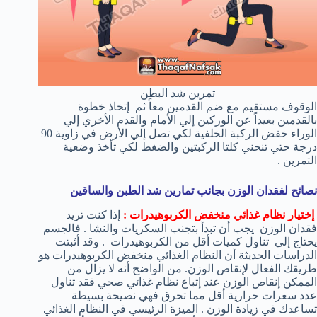
تمرين شد البطن
الوقوف مستقيم مع ضم القدمين معاً ثم إتخاذ خطوة
بالقدمين بعيداً عن الوركين إلي الأمام والقدم الأخري إلي
الوراء خفض الركبة الخلفية لكي تصل إلي الأرض في زاوية 90
درجة حتي تنحني كلتا الركبتين والضغط لكي تأخذ وضعية
التمرين .
نصائح لفقدان الوزن بجانب تمارين شد الطبن والساقين
إختيار نظام غذائي منخفض الكربوهيدرات :
إذا كنت تريد
فقدان الوزن يجب أن تبدأ بتجنب السكريات والنشا . فالجسم
يحتاج إلي تناول كميات أقل من الكربوهيدرات . وقد أثبتت
الدراسات الحديثة أن النظام الغذائي منخفض الكربوهيدرات هو
طريقك الفعال لإنقاص الوزن. من الواضح أنه لا يزال من
الممكن إنقاص الوزن عند إتباع نظام غذائي صحي فقد تناول
عدد سعرات حرارية أقل مما تحرق فهي نصيحة بسيطة
تساعدك في زيادة الوزن . الميزة الرئيسي في النظام الغذائي