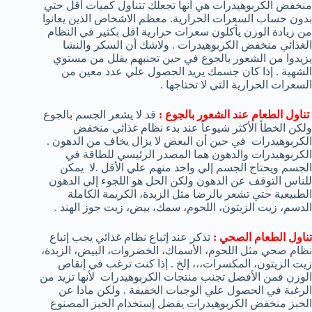
منخفض الكربوهيدرات هي أنها تجعلك تتناول كميات أقل حتي
بدون حساب السعرات الحرارية. معظم الاشخاص الذين يعانوا
من زيادة الوزن يأكلون سعرات حرارية اقل بكثير في النظام
الغذائي منخفض الكربوهيدرات . ولاشك أن السكر والنشا
يزيدوا من الشعور بالجوع في حين تجنبهم يقلل من مستوي
الشهية . إذا كان جسمك يريد الحصول علي عدد معين من
السعرات الحرارية التي لا تحتاجها .
تناول الطعام عند الشعور بالجوع :
قد لا يشعر الجسم بالجوع
ولكن الخطأ الأكثر شيوعاً عند بدء نظام غذائي منخفض
الكربوهيدرات في حين أن البعض لا يزال يخاف من الدهون .
الكربوهيدرات والدهون هما المصدر الرئيسي للطاقة في
الجسم ويحتاج الجسم إلي واحد منهم علي الأقل .لا يمكن
للناس التوقف عن الدهون ولكن الحل هو اللجوء إلي الدهون
الطبيعية حتي تشعر بالرضا مثل الزبدة، الكريمة الكاملة
الدسم، زيت الزيتون، اللحوم، سمك، بيض، زيت جوز الهند .
تناول الطعام الصحي :
تذكر عند إتباع نظام غذائي يجب إتباع
نظام صحي مثل اللحوم، الأسماك، الخضروات، البيض، الزبدة،
زيت الزيتون، المكسرات،،، إلخ . إذا كنت ترغب في إنقاص
الوزن فمن الأفضل تجنب منتجات الكربوهيدرات لأنها تزيد من
الرغبة في الحصول علي الوجبات الخفيفة . ولكن ماذا عن
الخبز منخفض الكربوهيدرات يفضل إستخدام الخبز المصنوع