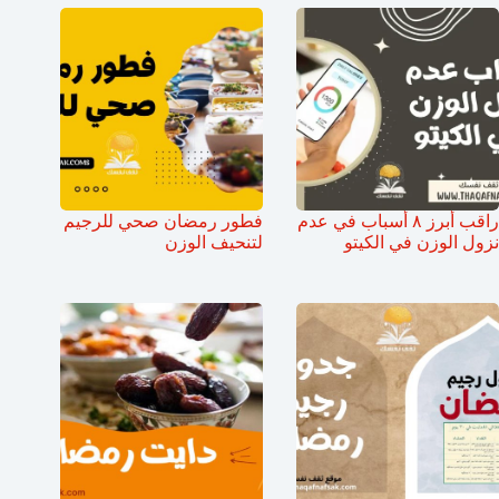
راقب أبرز ٨ أسباب في عدم
فطور رمضان صحي للرجيم
نزول الوزن في الكيتو
لتنحيف الوزن