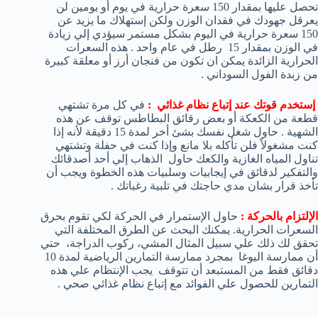
تحصل عليها بمقدار 150 سعرة حرارية في يوم أو يومين لن
يعرقل جهودك في فقدان الوزن ولكن إستهلاك ما يزيد عن
150 سعرة حرارية في اليوم بشكل مستمر سيؤدي إلي زيادة
في الوزن بمقدار 15 رطل في عام واحد . هذه السعرات
الحرارية الزائدة يمكن ان تكون من فنجان أرز أو معلقة كبيرة
من زبدة الفول السوداني .
إستخدم قوتك عند إتباع نظام غذائي :
في كل مرة تشتهي
قطعة من الكعكة أو بعض رقائق البطاطس توقف عن هذه
الشهية . حاول شغل نفسك بشئ أخر لمدة 15 دقيقة لأنه إذا
كنت مشغولاً فلن تأكله بلا مانع وإذا كنت في حفلة وتشتهي
تناول المياه الغازية والكعك حاول الذهاب إلي أحد أصدقائك
والتفكير لدقائق في إيجابيات وسلبيات هذه الخطوة ويجب أن
تأخذ قرار بشان مدي حاجتك في تلبية رغباتك .
الإلتزام بالحركة :
حاول الإستمرار في الحركة لكي تقوم بحرق
السعرات الحرارية. يمكنك البحث عن الطرق المختلفة التي
تحقق لك ذلك علي سبيل المثال المشي، ركوب الدراجة، حتي
أن ممارسة اليوغا بمجرد ممارسة التمارين الرياضية لمدة 10
دقائق فقط من المستبعد أن تتوقف يجب الإنتظام علي هذه
التمارين للحصول علي الفوائد مع إتباع نظام غذائي صحي .