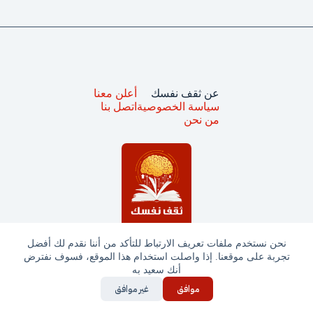
عن ثقف نفسك
أعلن معنا
سياسة الخصوصية
اتصل بنا
من نحن
نحن نستخدم ملفات تعريف الارتباط للتأكد من أننا نقدم لك أفضل
تجربة على موقعنا. إذا واصلت استخدام هذا الموقع، فسوف نفترض
جميع الحقوق محفوظة © ثقف نفسك 2025
أنك سعيد به
موافق
غير موافق