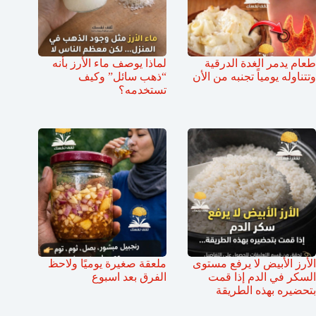
طعام يدمر الغدة الدرقية
لماذا يوصف ماء الأرز بأنه
وتتناوله يومياً تجنبه من الأن
“ذهب سائل” وكيف
تستخدمه؟
الأرز الأبيض لا يرفع مستوى
ملعقة صغيرة يوميًا ولاحظ
السكر في الدم إذا قمت
الفرق بعد اسبوع
بتحضيره بهذه الطريقة