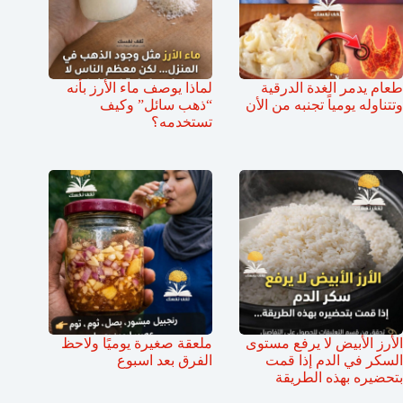
طعام يدمر الغدة الدرقية
لماذا يوصف ماء الأرز بأنه
وتتناوله يومياً تجنبه من الأن
“ذهب سائل” وكيف
تستخدمه؟
الأرز الأبيض لا يرفع مستوى
ملعقة صغيرة يوميًا ولاحظ
السكر في الدم إذا قمت
الفرق بعد اسبوع
بتحضيره بهذه الطريقة