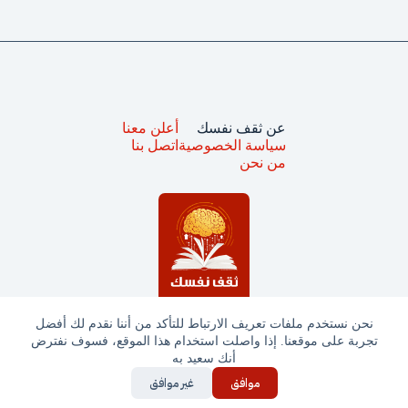
عن ثقف نفسك
أعلن معنا
سياسة الخصوصية
اتصل بنا
من نحن
نحن نستخدم ملفات تعريف الارتباط للتأكد من أننا نقدم لك أفضل
تجربة على موقعنا. إذا واصلت استخدام هذا الموقع، فسوف نفترض
جميع الحقوق محفوظة © ثقف نفسك 2025
أنك سعيد به
موافق
غير موافق