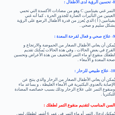
8- تحسين الرؤية لدى الأطفال :
التمر غني بفيتامين C وهو من مضادات الأكسدة التي تحمي
العينين من التأثيرات الضارة للجذور الحرة ، كما أنه غني
بفيتامين ( أ ) الذي يُعزز من قدرة الأطفال الرضع على الرؤية
بشكل سليم و صحي .
9- علاج صحي و قعال لقرحة المعدة :
يُمكن أن يعاني الأطفال الصغار من الحموضة والارتجاع و
القرح في بعض الحالات ، وفي هذة الحالات يُمكنك تقديم
لطفلك منقوع أو ماء التمر للتخفيف من هذة الأعراض وتحسين
صحة المعدة و الأمعاء .
10- علاج طبيعي للزحار :
يُمكن أن يعاني الأطفال الصغار من الزحار والذي ينتج عن
الإصابة بالعدوى البكتيرية في الأمعاء الغليظة ، و يساعد ماء
ومنقوع التمر على علاج الزحار وذلك بسبب خصائصه المضادة
للبكتريا .
السن المناسب لتقديم منقوع التمر لطفلك :
يُمكنك إدخال التمر أو ماء التمر في عمر 6 أشهر لطفلك ليس