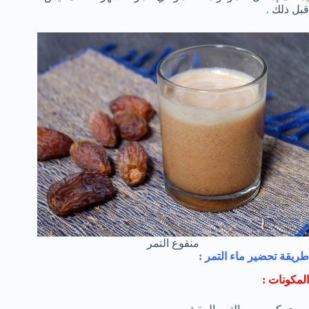
قبل ذلك .
منقوع التمر
طريقة تحضير ماء التمر :
المكونات :