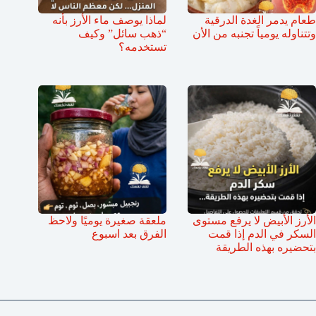
طعام يدمر الغدة الدرقية
لماذا يوصف ماء الأرز بأنه
وتتناوله يومياً تجنبه من الأن
“ذهب سائل” وكيف
تستخدمه؟
الأرز الأبيض لا يرفع مستوى
ملعقة صغيرة يوميًا ولاحظ
السكر في الدم إذا قمت
الفرق بعد اسبوع
بتحضيره بهذه الطريقة