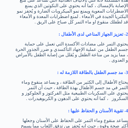
هذة المشكلة لأنه غني بالألياف الغذائية التي تساعد على منع
الإصابة بالإمساك ، كما أنه يحتوي على النكوتين الذي يمنع
الاضطرابات المعوية ويمنع نمو الميكروبات الضارة و يُحفز نمو
البكتريا الجيدة في الأمعاء . لمنع اضطرابات المعدة و الأمعاء
قد لطفلك منقوع او ماء التمر كل صباح على الريق .
2- تعزيز الجهاز المناعي لدى الأطفال :
يحتوي التمر على مضادات الأكسدة التي تعمل على حماية
جسم الطفل من عملية الإجهاد التأكسدي و ضرر الجذور الحرة
، مما يزيد من مناعة الطفل و يُقلل من إصابة الطفل بالأمراض
و العدوى .
3- مد جسم الطفل بالطاقة اللازمة له :
يحتاج الأطفال إلى الكثير من الطاقة ، و يساعد منقوع وماء
التمر في مد جسم الأطفال بهذة الطاقة ، حيث أن التمر
يحتوي على السكريات الطبيعية مثل الفركتوز و الجلوكوز و
السكروز ، كما أنه يحتوي على الدهون و الكربوهيدرات .
4- تقوية الأسنان و الحفاظ عليها :
يساعد منقوع وماء التمر على الحفاظ على الأسنان وجعلها
أكثر صحة وقوة ، حيث انه يُحفز من تدفق اللعاب مما يسمح