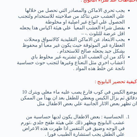
يجب تحري الاماكن والمصادر التي نحصل من خلالها
علي العشب حتي نتاكد من صلاحيته للاستخدام ولتجنب
الجصول علي انواع غير اصلية او مخلوطة
يفضل شراء العشب المعبأ علي هيئة اكياس هذا يجعله
اقل عرضة للتلوث .- –
يجب الابتعاد عن الاماكن التقليدية كالاسواق ومحلات
العطارة غير الموثوقة حيث يكون غير معبأ او محفوظ
بشكل جيد يجعله صالح للاستخدام .
تأكد من ان العشب الذي تشتريه غير مخلوط باي
اعشاب اخري مثل النعناع وغيرها لتجنب حوث حساسية
ناتجة عن خلط هذه المواد .
كيفية
تحضير البابونج
:
يوضع الكيس في كوب فارغ يصب عليه ماء مغلي ويترك 10
دقائق ثم يزال الكيس ويعطي للطفل بعد ان يهدأ من الممكن
ان تظهر بعض الاثار الجانبية علي بعض الاطفال مثل
الحساسية : بعض الاطفال يكون لديها حساسية من
عشب البابونج ويظهر ذلك علي هيئة طفح جلدي ،تورم
في الوجه وضيق في النتفس اذا ظهرت هذه الاعراض
علي الطفل يجب استشارة الطبيب فورا .