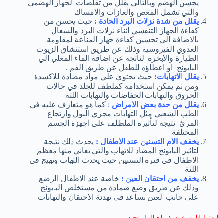
يحسن الهضم وبالتالي يقلل من تقلصات الجهاز الهضمي
والتي تشمل المغص والغازات والامساك
يقلل من شدة نزلات البرد الحادة :
حيث يحسن من
كفاءة الجهاز التنفسي اثناء نزلات البرد والسعال
بالاضافة الي تحسين كفاءة جهاز المناعة لمقاومة
العدوي الفيروسية وذلك عن طريق استنشاق الزيوت
الطيارة والابخرة الناتجة عن اضافة الماء المغلي الي
البابونج او اعطاؤه للطفل عن طريق الفم .
يقلل الاتهابات:
حيث يحتوي علي مواد مضادة للاكسدة
ومن ثم يمكن استخدامه كملطف للجلد في حالات
الحروق والتهابات الحفاضات والتهابات اللثة
يقلل من حدة بعض الامراض :
كما هو متعارف عليه في
الطب الشعبي مثل التهابات مجري البول وارتجاع
المرئ نتيجة لتأثيره الملطلف علي اجهزة الجسم
المختلفة
يخفف الام التسنين عند الاطفال :
يحدث ذلك نتيجة
لتاثير البابونج المضاد للاتهاب والتي يعاني منها معظم
الاطفال في فترة التسنين حيث يحدث التهاب وتهيج في
اللثة
يخفف من احتقان العين :
خاصة عند الاطفال الرضع
وذلك عن طريق وضع ضمادة من مستخلص البابونج
علي جانب العين يساعد في تهدئة الاحتقان والتهابات
احتياطات عند شراء البابونج :