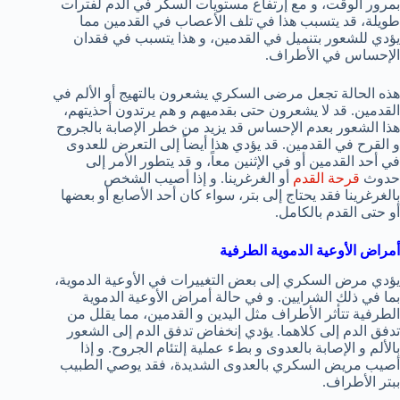
بمرور الوقت، و مع إرتفاع مستويات السكر في الدم لفترات
طويلة، قد يتسبب هذا في تلف الأعصاب في القدمين مما
يؤدي للشعور بتنميل في القدمين، و هذا يتسبب في فقدان
الإحساس في الأطراف.
هذه الحالة تجعل مرضى السكري يشعرون بالتهيج أو الألم في
القدمين. قد لا يشعرون حتى بقدميهم و هم يرتدون أحذيتهم،
هذا الشعور بعدم الإحساس قد يزيد من خطر الإصابة بالجروح
و القرح في القدمين. قد يؤدي هذا أيضاً إلى التعرض للعدوى
في أحد القدمين أو في الإثنين معاً، و قد يتطور الأمر إلى
حدوث
قرحة القدم
أو الغرغرينا. و إذا أصيب الشخص
بالغرغرينا فقد يحتاج إلى بتر، سواء كان أحد الأصابع أو بعضها
أو حتى القدم بالكامل.
أمراض الأوعية الدموية الطرفية
يؤدي مرض السكري إلى بعض التغييرات في الأوعية الدموية،
بما في ذلك الشرايين. و في حالة أمراض الأوعية الدموية
الطرفية تتأثر الأطراف مثل اليدين و القدمين، مما يقلل من
تدفق الدم إلى كلاهما. يؤدي إنخفاض تدفق الدم إلى الشعور
بالألم و الإصابة بالعدوى و بطء عملية إلتئام الجروح. و إذا
أصيب مريض السكري بالعدوى الشديدة، فقد يوصي الطبيب
ببتر الأطراف.