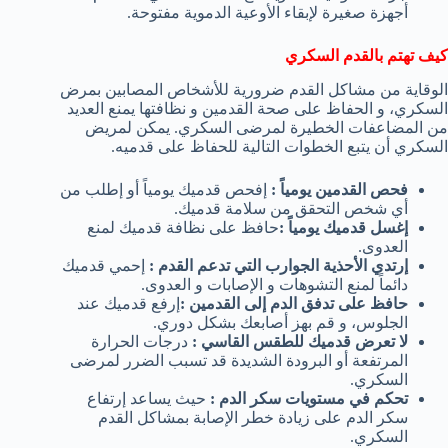
أجهزة صغيرة لإبقاء الأوعية الدموية مفتوحة.
كيف تهتم بالقدم السكري
الوقاية من مشاكل القدم ضرورية للأشخاص المصابين بمرض
السكري، و الحفاظ على صحة القدمين و نظافتها يمنع العديد
من المضاعفات الخطيرة لمرضى السكري. يمكن لمريض
السكري أن يتبع الخطوات التالية للحفاظ على قدميه.
فحص القدمين يومياً :
إفحص قدميك يومياً أو إطلب من
أي شخص التحقق من سلامة قدميك.
إغسل قدميك يومياً :
حافظ على نظافة قدميك لمنع
العدوى.
إرتدي الأحذية الجوارب التي تدعم القدم :
إحمي قدميك
دائماً لمنع التشوهات و الإصابات و العدوى.
حافظ على تدفق الدم إلى القدمين :
إرفع قدميك عند
الجلوس، و قم بهز أصابعك بشكل دوري.
لا تعرض قدميك للطقس القاسي :
درجات الحرارة
المرتفعة أو البرودة الشديدة قد تسبب الضرر لمرضى
السكري.
تحكم في مستويات سكر الدم :
حيث يساعد إرتفاع
سكر الدم على زيادة خطر الإصابة بمشاكل القدم
السكري.