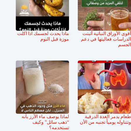
أقوى الأوراق النباتية أثبتت
ماذا يحدث لجسمك اذا اكلت
الدراسات فعاليتها في دعم
موزة قبل النوم
الجسم
طعام يدمر الغدة الدرقية
لماذا يوصف ماء الأرز بأنه
وتتناوله يومياً تجنبه من الأن
“ذهب سائل” وكيف
تستخدمه؟