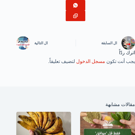
ال
السابقة
ال
التالية
اترك ردّاً
يجب أنت تكون
مسجل الدخول
لتضيف تعليقاً.
مقالات مشابهة