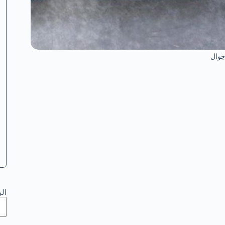
جوال
ال