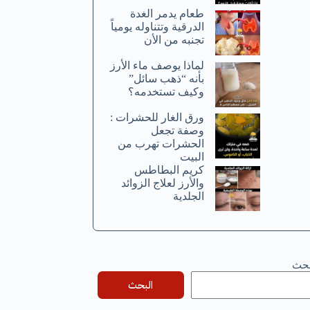
طعام يدمر الغدة
الدرقية وتتناوله يومياً
تجنبه من الأن
لماذا يوصف ماء الأرز
بأنه “ذهب سائل”
وكيف تستخدمه؟
ورق الغار للحشرات :
وصفة تجعل
الحشرات تهرب من
البيت
كريم البطاطس
والأرز لعلاج الزوائد
الجلدية
بحث
البحث