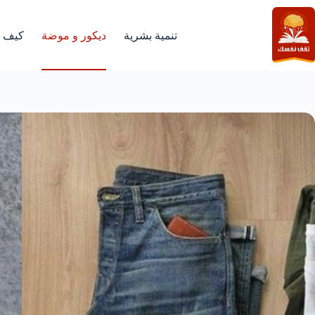
لتجاوز
لى
لمحتوى
تنمية بشرية
ديكور و موضة
كيف