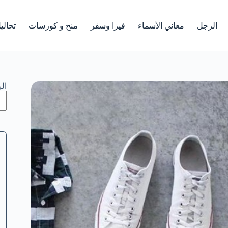
الرجل
معاني الأسماء
فيزا وسفر
منح و كورسات
تحالي
ال