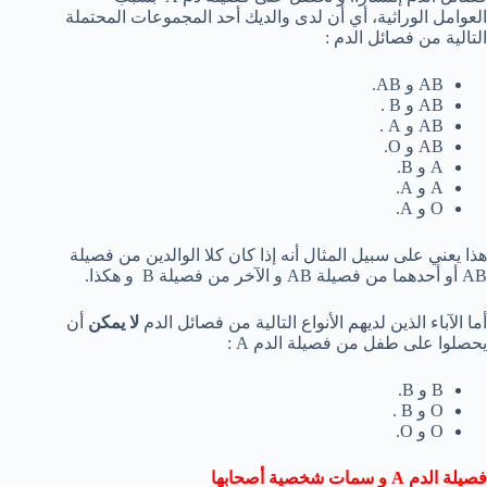
العوامل الوراثية، أي أن لدى والديك أحد المجموعات المحتملة
التالية من فصائل الدم :
AB و AB.
AB و B .
AB و A .
AB و O.
A و B.
A و A.
O و A.
هذا يعني على سبيل المثال أنه إذا كان كلا الوالدين من فصيلة
AB أو أحدهما من فصيلة AB و الآخر من فصيلة B و هكذا.
أما الآباء الذين لديهم الأنواع التالية من فصائل الدم
لا يمكن
أن
يحصلوا على طفل من فصيلة الدم A :
B و B.
O و B .
O و O.
فصيلة الدم
A
و سمات شخصية أصحابها