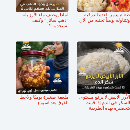
طعام يدمر الغدة الدرقية
لماذا يوصف ماء الأرز بأنه
وتتناوله يومياً تجنبه من الأن
“ذهب سائل” وكيف
تستخدمه؟
الأرز الأبيض لا يرفع مستوى
ملعقة صغيرة يوميًا ولاحظ
السكر في الدم إذا قمت
الفرق بعد اسبوع
بتحضيره بهذه الطريقة