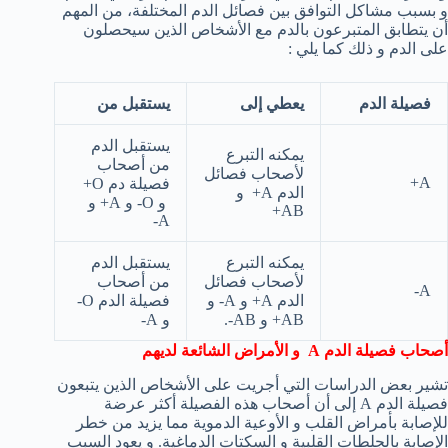
و بسبب مشاكل التوافق بين فصائل الدم المختلفة، من المهم
أن يتطابق المتبرعون بالدم مع الأشخاص الذين سيحصلون
على الدم و ذلك كما يلي :
فصيلة الدم
يعطي إلى
يستقبل من
يستقبل الدم
يمكنه التبرع
من أصحاب
لأصحاب فصائل
A+
فصيلة دم O+
الدم A+ و
و O- و A+ و
AB+
A-
يمكنه التبرع
يستقبل الدم
لأصحاب فصائل
من أصحاب
A-
الدم A+ و A- و
فصيلة الدم O-
AB+ و AB-.
و A-
أصحاب فصيلة الدم
A
و الأمراض الشائعة لديهم
تشير بعض الدراسات التي أجريت على الأشخاص الذين يتبعون
فصيلة الدم A إلى أن أصحاب هذه الفصيلة أكثر عرضة
للإصابة بأمراض القلب و الأوعية الدموية مما يزيد من خطر
الإصابة بالجلطات القلبية و السكتات الدماغية. و يعود السبب