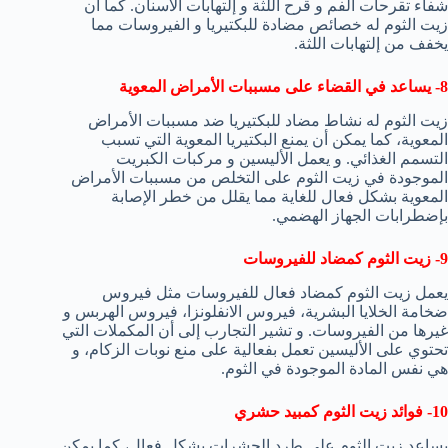
شفاء تقرحات الفم و قرح اللثة و إلتهابات الأسنان. كما أن
زيت الثوم له خصائص مضادة للبكتيريا و الفيروسات مما
يخفف من إلتهابات اللثة.
8- يساعد في القضاء على مسببات الأمراض المعوية
زيت الثوم له نشاط مضاد للبكتيريا ضد مسببات الأمراض
المعوية، كما يمكن أن يمنع البكتيريا المعوية التي تسبب
التسمم الغذائي. و يعمل الأليسين و مركبات الكبريت
الموجودة في زيت الثوم على التخلص من مسببات الأمراض
المعوية بشكل فعال للغاية مما يقلل من خطر الإصابة
بإضطرابات الجهاز الهضمي.
9- زيت الثوم كمضاد للفيروسات
يعمل زيت الثوم كمضاد فعال للفيروسات مثل فيروس
ضخامة الخلايا البشرية، فيروس الانفلونزا، فيروس الهربس و
غيرها من الفيروسات. و تشير التجارب إلى أن المكملات التي
تحتوي على الأليسين تعمل بفعالية على منع نوبات الزكام، و
هي نفس المادة الموجودة في الثوم.
10- فوائد زيت الثوم كمبيد حشري
يساعد زيت الثوم على طرد الحشرات بشكل فعال، كما يمكن