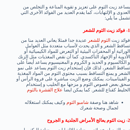
يساعد زيت الثوم على تعزيز و تقوية المناعة و التخلص من
العدوى و الإلتهابات، كما يقدم العديد من الفوائد الأخرى التي
تشمل ما يلي:
1- فوائد زيت الثوم للشعر
فوائد زيت
الثوم للشعر
عديدة جدا فمثلا يعاني العديد منا من
تساقط الشعر و الذي يحدث لأسباب متعددة مثل العوامل
الوراثية أو المحفزات البيئية أو التعرض للمواد الكيميائية أو
الأدوية أو الإجهاد التأكسدي. كما أن نقص المغذيات مثل الزنك
و الكالسيوم و الحديد و الكروم و المغنيسيوم يساعد أيضاً على
تساقط الشعر، لذلك فإن إستخدام زيت الثوم يساعد على نمو
الشعر و يمنع التساقط بسبب محتوى الثوم من المواد المغذية
و الفيتامينات. يمكنك وضع الزيت مباشرة على فروة الرأس أو
سحق بعض فصوص الثوم و مزجها مع الحليب و إستخدام
الخليط كقناع للشعر. كما يمكن ايضا
علاج القشرة بالثوم
شاهد هنا وصفة
شامبو الثوم
وكيف يمكنك استغلاله
لجمال وصحة شعرك
2- زيت الثوم يعالج الأمراض الجلدية و الجروح
زيت الثوم له خصائص مضادة للإلتهابات و مضادة للبكتيريا،