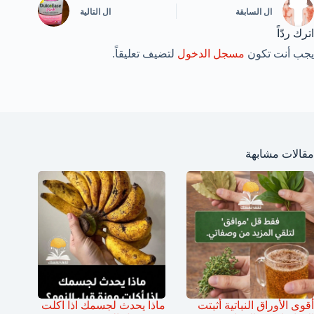
ال
السابقة
ال
التالية
اترك ردّاً
يجب أنت تكون
مسجل الدخول
لتضيف تعليقاً.
مقالات مشابهة
أقوى الأوراق النباتية أثبتت
ماذا يحدث لجسمك اذا اكلت