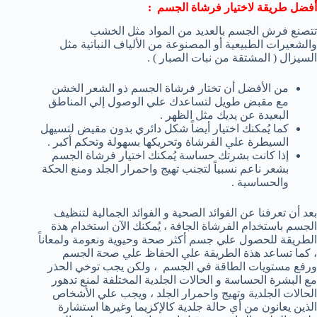
أفضل طريقة لاختيار فرشاة الجسم :
تتصنع فرش الجسم بالعديد من المواد مثل الخشب
والشعيرات الطبيعية أو المصنوعة من الألياف النباتية مثل
السيزال ( المشتقة من نبات الصبار ) .
من الأفضل أن تختار فرشاة الجسم ذو الشعر الخشن
مع مقبض طويل لتساعدك علي الوصول إلي المناطق
البعيدة عن يديك مثل الظهر .
كما يُمكنك اختيار أيضاً شكل دائري بدون مقيض لتسيهل
السيطرة علي الفرشاة وتحريكها بسهولة وتحكم أكبر .
إذا كانت بشرتك حساسة يُمكنك اختيار فرشاة الجسم
بشعر ناعم نسبياً لتجنب تهيج واحمرار الجلد ومنع الحكة
والحساسية .
بعد أن تعرفنا عن الفوائد الصحية و الفوائد الجمالية لتنظيف
الجسم باستخدام الفرشاة الجافة ، يُمكنك الآن استخدام هذة
الطريقة للحصول علي جسم أكثر صحة وحيوية ونعومة ولمعاناً
، كما تساعد هذة الطريقة علي الحفاظ علي صحة الجسم
ورفع مستويات الطاقة في الجسم ، ولكن يجب توخي الحذر
مع البشرة الحساسة و الحالات الجلدية المختلفة لمنع تدهور
الحالات الجلدية وتهيج واحمرار الجلد ، ويجب علي الأشخاص
الذين يعانون من أي حالة جلدية كالإكزيما وغيرها استشارة