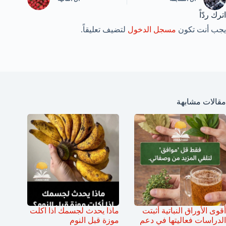
اترك ردّاً
يجب أنت تكون
مسجل الدخول
لتضيف تعليقاً.
مقالات مشابهة
أقوى الأوراق النباتية أثبتت
ماذا يحدث لجسمك اذا اكلت
الدراسات فعاليتها في دعم
موزة قبل النوم