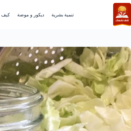
لتجاوز
لى
لمحتوى
تنمية بشرية
ديكور و موضة
كيف