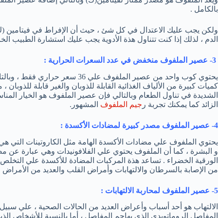
بالكامل .
ولكن يجب عليك الاعتدال في كل شئ ، حيث أن الإفراط في فيتامين (ك)
الدم ، لذلك إذا كنت تتناول هذة الأدوية يجب عليك استشارة الطبيب ا
3- عصير الملفوف منخفض في عدد السعرات الحرارية :
يحتوي كوب واحد من عصير الملفوف علي 
كميات كبيرة من الألياف الغذائية القابلة للذوبان والغير قابلة للذوبان ، 
الشديدة في تناول الطعام وبالتالي فإن عصير الملفوف هو الخيار الم
الزائد كما يمكنك تجربة ر
جيم الملفوف
المشهور.
4- عصير الملفوف مصدر كبيرة لمضادات الأكسدة :
يحتوي الملفوف علي مضادات الأكسدة الهامة مثل الكاروتينات التي هي
و البشرة ، كما أن الملفوف يحتوي علي الفلافونيدات وهي عبارة عن م
الورقية الخضراء . تساعد هذة المركبات المضادة للأكسدة علي التخلص
من الإصابة بالسرطان والالتهابات وأمراض القلب والعديد من الأمراض ا
5- عصير الملفوف لمحاربة الالتهابات :
الالتهاب هو أحد أسباب وأعراض العديد من الحالات الصحية ، علي سبيل 
المفاصل الروماتويدي الذي يهاجم المفاصل ، أما بالنسبة للأشخاص الذين 