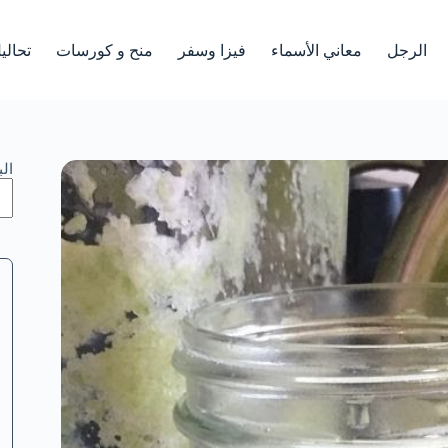
الرجل
معاني الأسماء
فيزا وسفر
منح و كورسات
تحالي
ال