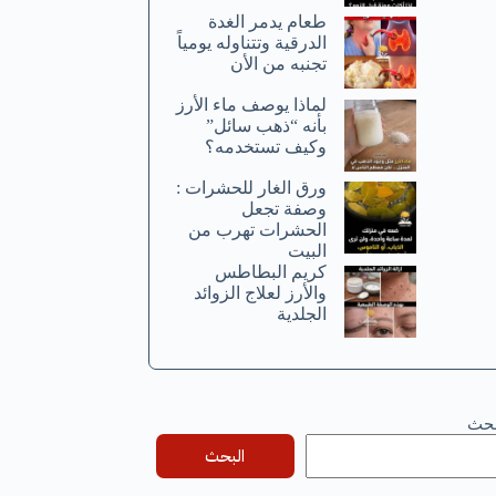
طعام يدمر الغدة
الدرقية وتتناوله يومياً
تجنبه من الأن
لماذا يوصف ماء الأرز
بأنه “ذهب سائل”
وكيف تستخدمه؟
ورق الغار للحشرات :
وصفة تجعل
الحشرات تهرب من
البيت
كريم البطاطس
والأرز لعلاج الزوائد
الجلدية
بحث
البحث