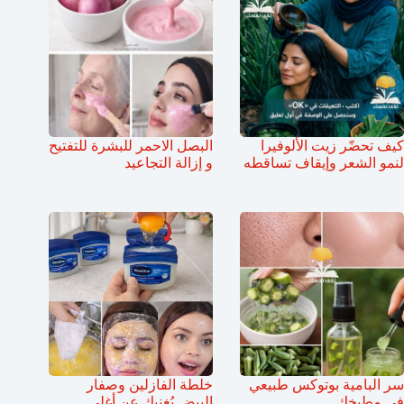
كيف تحضّر زيت الألوفيرا
البصل الاحمر للبشرة للتفتيح
لنمو الشعر وإيقاف تساقطه
و إزالة التجاعيد
سر البامية بوتوكس طبيعي
خلطة الفازلين وصفار
في مطبخك
البيض يُغنيك عن أغلى