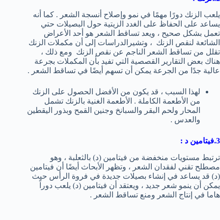
يلعب الزنك دورًا مهمًا في نمو وإصلاح أنسجة الشعر . كما أنه
يساعد على الحفاظ على الغدد الزيتية حول البصيلات حتي
تعمل بشكل صحيح ، ويعد تساقط الشعر هو أحد الأعراض
الشائعة لنقص الزنك ، وتشيرالدراسات إلى أن مكملات الزنك
تقلل من تساقط الشعر الناجم عن نقص الزنك ومع ذلك ،
هناك بعض التقارير القصصية التي تفيد بأن المكملات بجرعة
عالية جدًا من الجرعة يمكن أن تسهم أيضًا في تساقط الشعر .
لهذا السبب ، قد يكون من الأفضل الحصول على الزنك
من الأطعمة الكاملة . الأطعمة الغنية بالزنك تشمل
المحار ولحم البقر والسبانخ وجنين القمح وبذور اليقطين
والعدس .
3.فيتامين د
:
ترتبط مستويات منخفضة من فيتامين (د) بالثعلبة ، وهو
مصطلح تقني لفقدان الشعر ، وتظهر الأبحاث أيضًا أن فيتامين
(د) قد يساعد في إنشاء بصيلات جديدة في فروة الرأس حيث
يمكن أن ينمو شعر جديد ، ويعتقد أن فيتامين (د) يلعب دوراً
هاما في إنتاج الشعر ومنع تساقط الشعر .