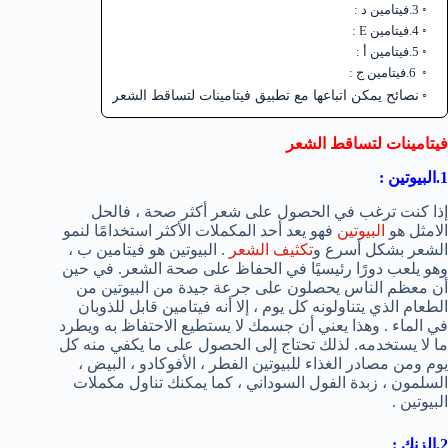
3.فيتامين د :
4.فيتامين E :
5.فيتامين أ :
6.فيتامين ج :
نصائح يمكن اتباعها مع تطبيق فيتامينات لتساقط الشعر
فيتامينات لتساقط الشعر
1.البيوتين :
إذا كنت ترغب في الحصول على شعر أكثر صحة ، فالحل
الامثل هو
البيوتين
فهو يعد أحد المكملات الأكثر استخدامًا لنمو
الشعر بشكل أسرع و
تكثيف الشعر
. البيوتين هو فيتامين ب ،
وهو يلعب دورًا رئيسيًا في الحفاظ على صحة الشعر. في حين
أن معظم الناس يحصلون على جرعة جيدة من البيوتين من
الطعام الذي يتناولونه كل يوم ، إلا أنه فيتامين قابل للذوبان
في الماء . وهذا يعني أن جسمك لا يستطيع الاحتفاظ به ويطرد
ما لا يستخدمه. لذلك تحتاج إلى الحصول على ما يكفي منه كل
يوم ومن مصادر الغذاء للبيوتين الفطر ، الأفوكادو ، البيض ،
السلمون ، زبدة الفول السوداني ، كما يمكنك تناول مكملات
البيوتين .
2.الزنك
: