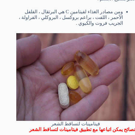
ومن مصادر الغذاء لفيتامين C هي البرتقال ، الفلفل
الأحمر ، اللفت ، براعم بروكسل ، البروكلي ، الفراولة ،
الجريب فروت والكيوي .
فيتامينات لتساقط الشعر
نصائح يمكن اتباعها مع تطبيق فيتامينات لتساقط الشعر