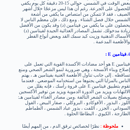
بعض الوقت في الشمس. حوالي 15-20 دقيقة كل يوم يكفي
للحصول على الجرعة. رغم أن هذا ليس مزعجًا خلال أشهر
الصيف ، فقد لا تتمكن من امتصاص ما يكفي من أشعة
الشمس خلال فصل الشتاء . ومع ذلك ، فإن معظم الناس لا
يحصلون على ما يكفي من فيتامين (د) وقد يكون من الأفضل
زيادة مدخولك. تشمل المصادر الغذائية الجيدة لفيتامين (د)
الأسماك الدهنية وزيت كبد سمك القد وبعض أنواع الفطر
والأطعمة المدعمة .
4.
فيتامين E :
فيتامين E هو أحد مضادات الأكسدة القوية التي تعمل على
إصلاح وبناء الأنسجة ، وهي ضرورية لنمو الشعر الصحي ومنع
تساقطه . إلى جانب تناول الأطعمة الغنية بفيتامين هـ ، يهتم
الناس بالمزايا التي يجنوها من استخدامه الموضعي . فعندما
تقوم بتطبيق فيتامين E على فروة رأسك ، فإنه يقلل من
الالتهابات ويزيد من الدورة الدموية ويزيد من توفير الأكسجين
ويصلح بصيلات الشعر التالفة .ومن مصادر الغذاء لفيتامين هـ:
اللوز ، البذور ، الأفوكادو ، البروكلي ، صفار البيض ، الفول
السوداني ، الجزر ، اللفت ، بذور عباد الشمس ، الطماطم
الطازجة ، الكيوي ، البطاطا الحلوة .
م
لحوظة
:
نظرًا لخصائص ترقق الدم ، من المهم أيضًا