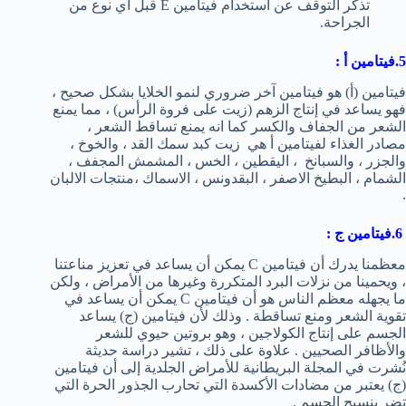
تذكر التوقف عن استخدام فيتامين E قبل أي نوع من
الجراحة.
5.
فيتامين أ :
فيتامين (أ) هو فيتامين آخر ضروري لنمو الخلايا بشكل صحيح ،
فهو يساعد في إنتاج الزهم (زيت على فروة الرأس) ، مما يمنع
الشعر من الجفاف والكسر كما انه يمنع تساقط الشعر ،
مصادر الغذاء لفيتامين أ هي زيت كبد سمك القد ، والخوخ ،
والجزر ، والسبانخ ، اليقطين ، الخس ، المشمش المجفف ،
الشمام ، البطيخ الاصفر ، البقدونس ، الاسماك ،منتجات الالبان
.
6.
فيتامين ج :
معظمنا يدرك أن فيتامين C يمكن أن يساعد في تعزيز مناعتنا
، ويحمينا من نزلات البرد المتكررة وغيرها من الأمراض ، ولكن
ما يجهله معظم الناس هو أن فيتامين C يمكن أن يساعد في
تقوية الشعر ومنع تساقطة . وذلك لأن فيتامين (ج) يساعد
الجسم على إنتاج الكولاجين ، وهو بروتين حيوي للشعر
والأظافر الصحيين . علاوة على ذلك ، تشير دراسة حديثة
نُشرت في المجلة البريطانية للأمراض الجلدية إلى أن فيتامين
(ج) يعتبر من مضادات الأكسدة التي تحارب الجذور الحرة التي
تضر بنسيج الجسم .