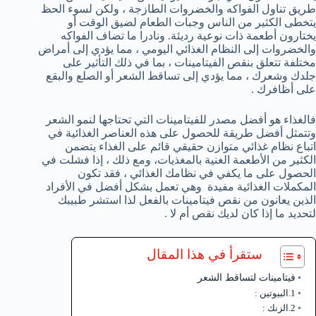
طريق تناول الفواكه والخضروات الطازجة ، ولكن لسوء الحظ
يتخطى الكثير من الناس وجبات الطعام لضيق الوقت أو
يختارون أطعمة ذات نوعية رديئة. ونادرا ما تضاف الفواكه
والخضروات إلى النظام الغذائي اليومي ، مما يؤدي إلى أمراض
مختلفة تتعلق بنقص الفيتامينات ، بما في ذلك التأثير على
جلدك وشعرك ، مما يؤدي إلى تساقط الشعر أو الصلع والبقع
على أظافرك .
فالغذاء هو أفضل مصدر للفيتامينات التي تحتاجها لنمو الشعر
وتتمثل أفضل طريقة للحصول على هذه العناصر الغذائية في
اتباع نظام غذائي متوازن حقيقي قائم على الغذاء يتضمن
الكثير من الأطعمة الغنية بالمغذيات، ومع ذلك ، إذا فشلت في
الحصول على ما يكفي في نظامك الغذائي ، فقد تكون
المكملات الغذائية مفيدة وهي تعمل بشكل أفضل في الأفراد
الذين يعانون من نقص فيتامينات بالفعل لذا استشر طبيبك
لتحديد ما إذا كان لديك نقص أم لا .
ستقرأ في هذا المقال
فيتامينات لتساقط الشعر
1.البيوتين :
2.الزنك :