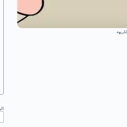
لكريهة
ال