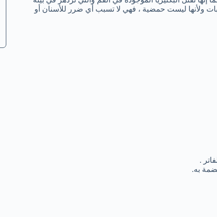
ات ولأنها ليست حمضية ، فهي لا تسبب أي ضرر للأسنان أو
اتر .
ضمة به.