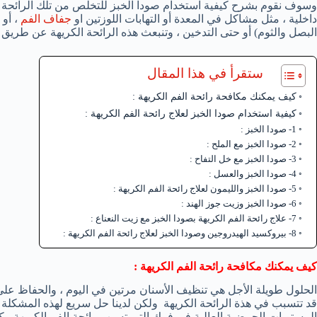
وسوف نقوم بشرح كيفية استخدام صودا الخبز للتخلص من تلك الرائحة ا
داخلية ، مثل مشاكل في المعدة أو التهابات اللوزتين او
جفاف الفم
، أو 
البصل والثوم) أو حتى التدخين ، وتنبعث هذه الرائحة الكريهة عن طريق مج
ستقرأ في هذا المقال
كيف يمكنك مكافحة رائحة الفم الكريهة :
كيفية استخدام صودا الخبز لعلاج رائحة الفم الكريهة :
1- صودا الخبز :
2- صودا الخبز مع الملح :
3- صودا الخبز مع خل التفاح :
4- صودا الخبز والعسل :
5- صودا الخبز والليمون لعلاج رائحة الفم الكريهة :
6- صودا الخبز وزيت جوز الهند :
7- علاج رائحة الفم الكريهة بصودا الخبز مع زيت النعناع :
8- بيروكسيد الهيدروجين وصودا الخبز لعلاج رائحة الفم الكريهة :
كيف يمكنك مكافحة رائحة الفم الكريهة :
الحلول طويلة الأجل هي تنظيف الأسنان مرتين في اليوم ، والحفاظ على رط
قد تتسبب في هذة الرائحة الكريهة ولكن لدينا حل سريع لهذه المشكلة 
المستويات الحمضية العالية في فمك التي تسبب رائحة الفم الكريهة ، كما 