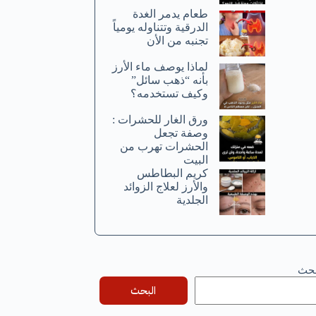
طعام يدمر الغدة
الدرقية وتتناوله يومياً
تجنبه من الأن
لماذا يوصف ماء الأرز
بأنه “ذهب سائل”
وكيف تستخدمه؟
ورق الغار للحشرات :
وصفة تجعل
الحشرات تهرب من
البيت
كريم البطاطس
والأرز لعلاج الزوائد
الجلدية
بحث
البحث