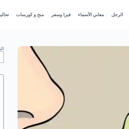
الرجل
معاني الأسماء
فيزا وسفر
منح و كورسات
تحالي
ال