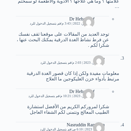
علامتها ؟ وما هي علاجها ؟ الادوية والاطعمة لو سمحتم
…
Dr Heba Atef
1 ديسمبر، 2022 | 3:43 م
قم بتسجيل الدخول للرد
توجد العديد من المقالات على موقعنا ثقف نفسك
عن فرط نشاط الغدة الدرقية يمكنك البحث عنها ،
شكرا لكم .
سناء
24 فبراير، 2023 | 2:03 م
قم بتسجيل الدخول للرد
معلومات مفيدة ولكن إذا كان قصور الغدة الدرقية
مرتبط بأدواء خزن الغليكوجين ما العلاج
Dr Heba Atef
26 فبراير، 2023 | 10:21 م
قم بتسجيل الدخول للرد
شكرا لمروركم الكريم من الأفضل استشارة
الطبيب المعالج ونتمنى لكم الشفاء العاجل
Nasruddin Ramadan
6 مارس، 2023 | 6:10 ص
قم بتسجيل الدخول للرد