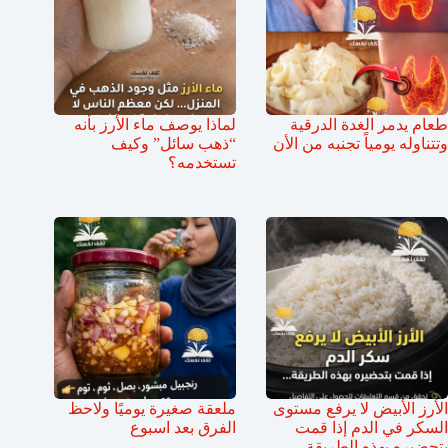
طعام يدمر الغدة الدرقية
لماذا يوصف ماء الأرز بأنه
وتتناوله يومياً تجنبه من الأن
“ذهب سائل” وكيف
تستخدمه؟
الأرز الأبيض لا يرفع مستوى
ملعقة صغيرة يوميًا ولاحظ
السكر في الدم إذا قمت
الفرق بعد اسبوع
بتحضيره بهذه الطريقة