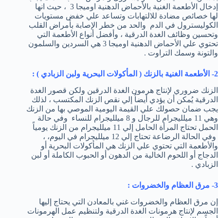
إدخال الأطعمة الغنية بالأحماض الدهنية اوميجا 3 ، حيث انها
لها خصائص مضادة للالتهابات وتساعد علي خفض مستويات
الكوليسترول في الدم والحد من خطر الإصابة بأمراض القلب
وتحسين وظائف الغدة الدرقية ، وأفضل أنواع الأطعمة التي
تحتوي علي الأحماض الدهنية اوميجا 3 هي السردين والسلمون
والتونة وسمك التراوت .
2- الأطعمة الغنية بالزنك ( المأكولات البحرية ولبن الزبادي ) :
الزنك ضروري لإنتاج هرمون الغدة الدرقين ولكن قصور الغدة
الدرقية يُمكن أن يؤدي أيضاُ إلي نقص الزنك المكتسب ، لذلك
يجب ضمان حصولك علي القيمة اليومية الموصي بها من الزنك
وهي 11 ميلليجرام للرجال و 8 ميلليجرام للنساء وفي حالة
الحمل تحتاج المرأة الحامل إلي 11 ميلليجرام من الزنك يومياً
وفي الحالة الرضاعة تحتاج إلي 12 ميلليجرام في اليوم، ،
والأطعمة التي تحتوي علي الزنك هي المأكولات البحرية أو
الدجاج أو اللحوم الخالية من الدهون أو الحبوب الكاملة أو لبن
الزبادي .
3- مرق العظام والخضروات :
إن مرق العظام والخضروات غني بالمعادن التي يحتاج إليها
الجسم لإنتاج هرمونات الغدة الدرقية ولتنظيم عمل الهرمونات