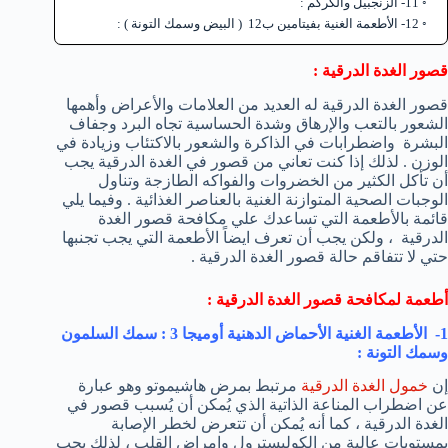
11- الزنجبيل والكركم :
12- الأطعمة الغنية بفيتامين ب12 ( البيض وسمك التونة ) :
قصور الغدة الدرقية :
قصور الغدة الدرقية له العديد من العلامات والأعراض وأهمها
الشعور بالتعب والإرهاق وشدة الحساسية تجاه البرد وجفاف
البشرة واضطرابات في الذاكرة والشعور بالاكتئاب وزيادة في
الوزن . لذلك إذا كنت تعاني من قصور في الغدة الدرقية يجب
أن تأكل الكثير من الخضروات والفواكه الطازجة وتناول
الوجبات الصحية المتوازنة الغنية بالعناصر الغذائية . وفيما يلي
قائمة بالأطعمة التي تساعدك علي مكافحة قصور الغدة
الدرقية ، ولكن يجب أن تعرف ايضاً الأطعمة التي يجب تجنبها
حتي لا تتفاقم حالة قصور الغدة الدرقية .
أطعمة لمكافحة قصور الغدة الدرقية :
1- الأطعمة الغنية الأحماض الدهنية أوميجا 3 : سمك السلمون
وسمك التونة :
إن
خمول الغدة الدرقية
مرتبط بمرض هاشيموتو وهو عبارة
عن اضطراب المناعة الذاتية الذي يُمكن أن يُسبب قصور في
الغدة الدرقية ، كما أنه يُمكن أن تتعرض لخطر الإصابة
بمستويات عالية من الكوليسترول وامراض القلب ، لذلك يجب