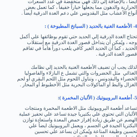
أيضاً ، بالإضافة إلي ذلك فهي منخفضة في عدد السعرات
الحرارية والدهون مما يجعلها خياراً خفيفاً ، كما تعمل بعض
أنواع الأعشاب مثل البقدونس علي دعم الغدة الدرقية أيضاً .
4- الأطعمة الغنية بالحديد ( السبانخ المطبوخة ) :
تحتاج الغدة الدرقية إلي الحديد حتي تقوم بوظائفها علي أكمل
وجه ، ويُمكن أن يتداخل قصور الغدة الدرقية مع استقلاب
الحديد ، كما أن الحديد الغير كافي يلعب دوراً هاماً في تفاقم
قصور الغدة الدرقية .
لذلك يجب أن تضيف الأطعمة الغنية بالحديد إلي نظامك
الغذائي مثل الخضروات والتي تشمل ع البازلاء والفاصوليا
الخضراء والبقدونس ، وتناول اللحوم مثل اللحم البقري أو لحم
الغزال والبط أو المأكولات البحرية مثل الأخطبوط أو المحار .
5- أطعمة البروبيوتيك ( الألبان المخمرة ):
تساعد أطعمة البروبيوتيك مثل الاطعمة المخمرة ومنتجات
الألبان التي تحتوي علي بكتيريا جيدة تساعد علي تحفيز عملية
الهضم عن طريق زيادة إفراز حمض المعدة واستعادة توازن
البكتريا الجيدة في الجسم ، ويعمل البروبيوتيك ايضاً علي
تحسين وظيفة المناعة ويُمكن ان يساعد علي تحسين