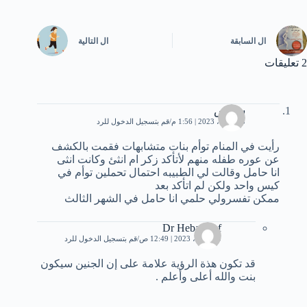
ال
السابقة
ال
التالية
2 تعليقات
سندس
15 أبريل، 2023 | 1:56 م
قم بتسجيل الدخول للرد
رأيت في المنام توأم بنات متشابهات فقمت بالكشف
عن عوره طفله منهم لأتأكد زكر ام انثئ وكانت انثى
انا حامل وقالت لي الطبيبه احتمال تحملين توأم في
كيس واحد ولكن لم اتأكد بعد
ممكن تفسرولي حلمي انا حامل في الشهر الثالث
Dr Heba Atef
20 أبريل، 2023 | 12:49 ص
قم بتسجيل الدخول للرد
قد تكون هذة الرؤية علامة على إن الجنين سيكون
بنت والله أعلى وأعلم .