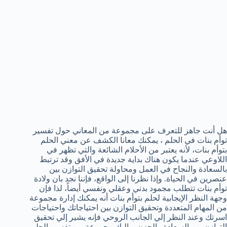
هل أنت جاهز للتعرف على مجموعة من المعاني حول تفسير
توأم بنات في الحلم ، يمكنك معانا الكشف عن معني الحلم
بتوأم بنات، لأنه يعتبر من الأحلام الشائعة والتي تظهر في
اللاوعي عندما يكون هناك بداية جديدة في الأفق وقد ترتبط
بالسعادة والنجاح في العمل ومحاولة تحقيق التوازن بين
عنصرين في الحياة. وإذا نظرنا إلى الواقع، فإننا نجد بان ولادة
توأم بنات تتطلب مجمود بدني وعقلي ونفسي أيضاً، لذا فإن
وجهة النظر الإيجابية لحلم بتوأم بنات أنه يمكنك إدارة مجموعة
من المهام المتعددة وتحقيق التوازن بين احتياجاتك واحتياجات
اسرتك وعند النظر إلي الجانب الروحي فإنه يشير إلي تحقيق
التوازن بين السعادة والحزن. وإليك مجموعة من تفسير الحلم