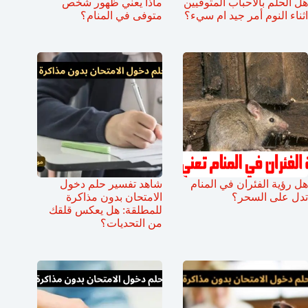
هل الحلم بالاحباب المتوفيين
ماذا يعني ظهور شخص
اثناء النوم أمر جيد ام سيء؟
متوفى في المنام؟
هل رؤية الفئران في المنام
شاهد تفسير حلم دخول
تدل على السحر؟
الامتحان بدون مذاكرة
للمطلقة: هل يعكس قلقك
من التحديات؟