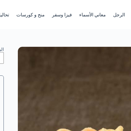
الرجل
معاني الأسماء
فيزا وسفر
منح و كورسات
تحالي
ال