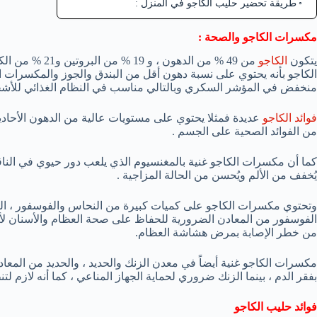
طريقة تحضير حليب الكاجو في المنزل :
مكسرات الكاجو والصحة :
يتكون
الكاجو
من 49 % من الدهو
الكاجو بأنه يحتوي على نسبة دهون أقل من البندق والجوز والمكسرات البراز
منخفض في المؤشر السكري وبالتالي مناسب في النظام الغذائي للأش
فوائد الكاجو
من الفوائد الصحية على الجسم .
كما أن مكسرات الكاجو غنية بالمغنسيوم الذي يلعب دور حيوي في الناق
يُخفف من الألم ويُحسن من الحالة المزاجية .
وتحتوي مكسرات الكاجو على كميات كبيرة من النحاس والفوسفور ، التي
الفوسفور من المعادن الضرورية للحفاظ على صحة العظام والأسنان لأن
من خطر الإصابة بمرض هشاشة العظام.
مكسرات الكاجو غنية أيضاً في معدن الزنك والحديد ، والحديد من المعادن ا
بفقر الدم ، بينما الزنك ضروري لحماية الجهاز المناعي ، كما أنه لازم لت
فوائد حليب الكاجو