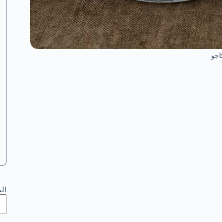
اجو
ال