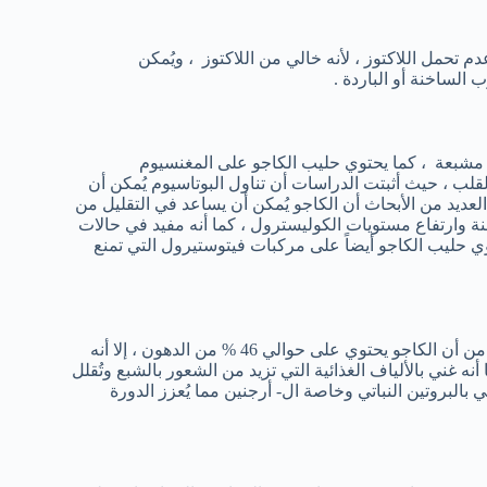
م تحمل اللاكتوز ، لأنه خالي من اللاكتوز ، ويُمكن
لساخنة أو الباردة .
 مشبعة ، كما يحتوي حليب الكاجو على المغنسيوم
 القلب ، حيث أثبتت الدراسات أن تناول البوتاسيوم يُمكن أن
بالسكتة الدماغية بنسبة تصل إلى 24 % ، وأثبتت العديد من الأبحاث أن الكاجو يُمكن أن يساعد في التقليل من
 وارتفاع مستويات الكوليسترول ، كما أنه مفيد في حالات
وي حليب الكاجو أيضاً على مركبات فيتوستيرول التي تمنع
أثبتت الدراسات أن حليب الكاجو لا يساعد على زيادة الوزن على الرغم من أن الكاجو يحتوي على حوالي 46 % من الدهون ، إلا أنه
 غني بالألياف الغذائية التي تزيد من الشعور بالشبع وتُقلل
بالبروتين النباتي وخاصة ال- أرجنين مما يُعزز الدورة