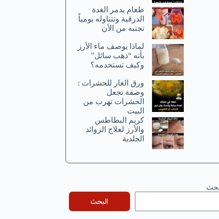
طعام يدمر الغدة
الدرقية وتتناوله يومياً
تجنبه من الأن
لماذا يوصف ماء الأرز
بأنه “ذهب سائل”
وكيف تستخدمه؟
ورق الغار للحشرات :
وصفة تجعل
الحشرات تهرب من
البيت
كريم البطاطس
والأرز لعلاج الزوائد
الجلدية
بحث
البحث