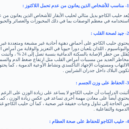
1- مناسب للأشخاص الذين يعانون من عدم تحمل اللاكتوز :
يُعد حليب الكاجو بديل مثالي لحليب الأبقار للأشخاص الذين يعانون من عد
استخدامه في معظم الوصفات بما في ذلك المخبوزات والعصائر والحبوب ا
2- جيد لصحة القلب :
يحتوي حليب الكاجو على أحماض دهنية أحادية غير مشبعة ومتعددة غير
والبوتاسيوم ، اللذان يلعبان دوراً حيوياً في التعزيز والوقاية من أمراض
يُقلل من خطر الإصابة 
مخاطر العديد من مسببات أمراض القلب مثل ارتفاع ضغط الدم والسمنة
الالتهاب ومستويات الإجهاد التأكسدي ونشاط الأوعية الدموية ، كما يحت
تكوين البلاك داخل جدران الشرايين .
3- الحفاظ على وزن الجسم :
يحتوي أيضاً على معادن مهمة أخرى تساعد في عكس زيادة الوزن ، كما أنه
من الحاجة إلى تناول وجبات خفيفة غير صحية ، كما أن حليب الكاجو غني 
الدموية والتفاعلية .
4- حليب الكاجو للحفاظ على صحة العظام :