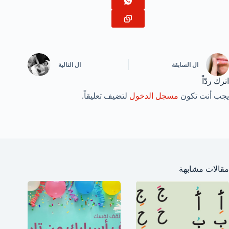
ال
السابقة
ال
التالية
اترك ردّاً
يجب أنت تكون
مسجل الدخول
لتضيف تعليقاً.
مقالات مشابهة