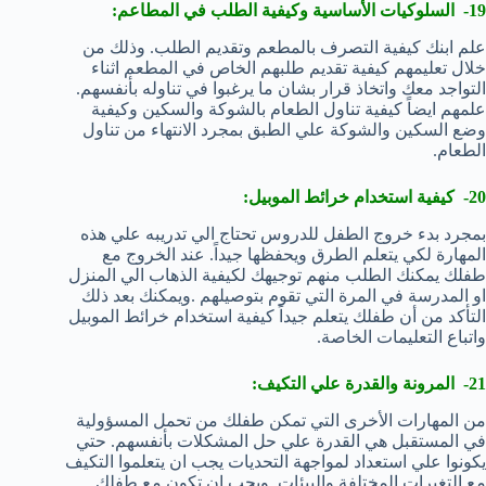
19- السلوكيات الأساسية وكيفية الطلب في المطاعم:
علم ابنك كيفية التصرف بالمطعم وتقديم الطلب. وذلك من
خلال تعليمهم كيفية تقديم طلبهم الخاص في المطعم اثناء
التواجد معك واتخاذ قرار بشان ما يرغبوا في تناوله بأنفسهم.
علمهم ايضاً كيفية تناول الطعام بالشوكة والسكين وكيفية
وضع السكين والشوكة علي الطبق بمجرد الانتهاء من تناول
الطعام.
20- كيفية استخدام خرائط الموبيل:
بمجرد بدء خروج الطفل للدروس تحتاج الي تدريبه علي هذه
المهارة لكي يتعلم الطرق ويحفظها جيداً. عند الخروج مع
طفلك يمكنك الطلب منهم توجيهك لكيفية الذهاب الي المنزل
او المدرسة في المرة التي تقوم بتوصيلهم .ويمكنك بعد ذلك
التأكد من أن طفلك يتعلم جيداً كيفية استخدام خرائط الموبيل
واتباع التعليمات الخاصة.
21- المرونة والقدرة علي التكيف:
من المهارات الأخرى التي تمكن طفلك من تحمل المسؤولية
في المستقبل هي القدرة علي حل المشكلات بأنفسهم. حتي
يكونوا علي استعداد لمواجهة التحديات يجب ان يتعلموا التكيف
مع التغيرات المختلفة والبيئات. ويجب ان تكون مع طفلك