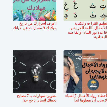
تعليم القراءة والكتابة
اعرف أسرارك من تاريخ
للأطفال باللغة العربية و
ميلادك 9 مسارات عن حياتك
قاعدة نور البيان والقاعدة
البغدادية.
أخطاء رواد الأعمال 7 أشياء
تطوير المهارات بـ 7 نصائح
لا يجب أن يفعلوها ابداً
تجعلك انسان ناجح جدا