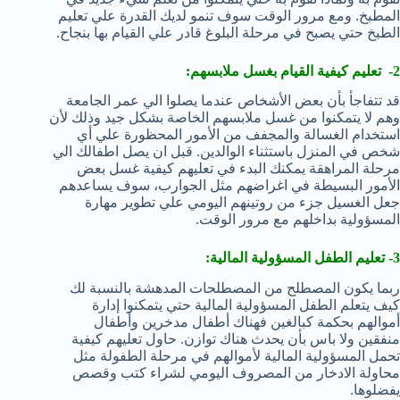
المطبخ. ومع مرور الوقت سوف تنمو لديك القدرة علي تعليم
الطبخ حتي يصبح في مرحلة البلوغ قادر علي القيام بها بنجاح.
2- تعليم كيفية القيام بغسل ملابسهم:
قد تتفاجأ بأن بعض الأشخاص عندما يصلوا الي عمر الجامعة
وهم لا يتمكنوا من غسل ملابسهم الخاصة بشكل جيد وذلك لأن
استخدام الغسالة والمجفف من الأمور المحظورة علي أي
شخص في المنزل باستثناء الوالدين. قبل ان يصل اطفالك الي
مرحلة المراهقة يمكنك البدء في تعليهم كيفية غسل بعض
الأمور البسيطة في اغراضهم مثل الجوارب، سوف يساعدهم
جعل الغسيل جزء من روتينهم اليومي علي تطوير مهارة
المسؤولية بداخلهم مع مرور الوقت.
3- تعليم الطفل المسؤولية المالية:
ربما يكون المصطلح من المصطلحات المدهشة بالنسبة لك
كيف يتعلم الطفل المسؤولية المالية حتي يتمكنوا إدارة
أموالهم بحكمة كبالغين فهناك أطفال مدخرين وأطفال
منفقين ولا باس بأن يحدث هناك توازن. حاول تعليهم كيفية
تحمل المسؤولية المالية لأموالهم في مرحلة الطفولة مثل
محاولة الادخار من المصروف اليومي لشراء كتب وقصص
يفضلوها.