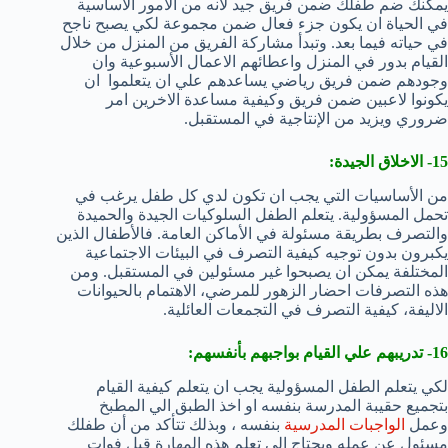
يمكنك ضم طفلك ضمن فريق جيد لأنه من الأمور الأساسية
في الحياة ان يكون جزء فعال ضمن مجموعة لكي يصبح ناجح
في حياته فيما بعد. وتبدأ مشاركة الفريق من المنزل من خلال
القيام بدور في المنزل واعطائهم الاعمال الأسبوعية وان
وجودهم ضمن فريق رياضي يساعدهم علي ان يتعلموا ان
يكونوا لاعبين ضمن فريق وكيفية مساعدة الاخرين امر
ضروري ويزيد من الإنتاجية في المستقبل.
15- الاخلاق الجيدة:
من الأساسيات التي يجب ان تكون لدي كل طفل يرغب في
تحمل المسؤولية. يتعلم الطفل السلوكيات الجيدة والحميدة
والتصرف بطريقة مسئولة في الأماكن العامة. فالأطفال الذين
يكبرون بدون توجيه كيفية التصرف في البيئات الاجتماعية
المختلفة يمكن ان يصبحوا غير مسئولين في المستقبل. ومن
هذه التصرفات احضار الزهور للمرضي، الاهتمام بالحيوانات
الاليفة، كيفية التصرف في التجمعات العائلية.
16- تدريبهم علي القيام بواجبهم بأنفسهم:
لكي يتعلم الطفل المسؤولية يجب ان يتعلم كيفية القيام
بتجميع حقيبة المدرسة بنفسه او اخذ الطبق الي المطبخ
وعمل
الواجبات المدرسية
بنفسه ، وبذلك تتأكد من أن طفلك
مسئول عن عمله ويحتاج الي تعلم هذه المهارة قبل فوات