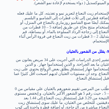
و المينوكسديل ( دواء يستخدم لإعادة نمو الشعر).
لإستخدام زيت النعناع لتعزيز نمو و تغذيته، كل ما عليك فعله
إضافة قطرتين إلى ثلاث قطرات إلى الشامبو و البلسم.
يمكنك أيضًا صنع الشامبو روزماري بالنعناع في المنزل، أو
إستخدام منتج بخاخ عن طريق إضافة 5 – 10 قطرات من
النعناع إلى زجاجة الرذاذ المملوءة بالماء. أو ببساطة، قم
بتدليك 2 – 3 قطرات من زيت النعناع في فروة الرأس أثناء
الإستحمام.
9- يقلل من الشعور بالغثيان
تشير إحدى الدراسات التي أجريت على 34 مريض يعانون من
غثيان ما بعد الجراحة. و الذين إستخداموا جهاز . و الذين
إستخداموا جهاز إستنشاق يطلق بعض الروائح يحتوي على زيت
النعناع. وجد أن مستويات الغثيان لديهم أصبحت أقل كثيرًا عما
قبل إستنشاق النعناع.
طُلب من المرضى تقييم شعورهم بالغثيان على مقياس من 0
– 5 ، حيث رقم 5 هو الشعور الأكبر بالغثيان. و إنخفض مستوى
النتيجة من 3.29 قبل إستنشاق زيت النعناع إلى 1.44 بعد
دقيقتين. للتخلص من الغثيان، ما عليك سوى إستنشاق زيت
النعناع مباشرة من الزجاجة، أو إضافة قطرة واحدة إلى كوب