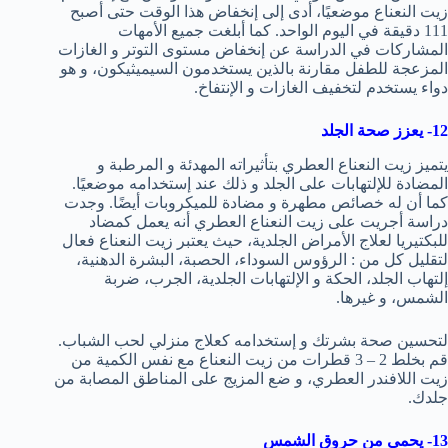
زيت النعناع موضعيًا، أدى إلى إنخفاض هذا الوقت حتى أصبح
111 دقيقة في اليوم الواحد. كما أبلغت جميع الأمهات
المشاركات في الدراسة عن إنخفاض مستوى التوتر و الغازات
المزعجة للطفل مقارنة بالذين يستخدمون السيميثيكون، و هو
دواء يستخدم لتخفيف الغازات و الإنتفاخ.
12- يعزز صحة الجلد
يتميز زيت النعناع العطري بتأثيراته المهدئة و المرطبة و
المضادة للإلتهابات على الجلد و ذلك عند إستخدامه موضعيًا.
كما أن له خصائص مطهرة و مضادة للميكروبات أيضًا. وجدت
دراسة أجريت على زيت النعناع العطري أنه يعمل كمضاد
للبكتيريا لعلاج الأمراض الجلدية، حيث يعتبر زيت النعناع فعال
لتقليل كل من : الرؤوس السوداء، الحصبة، البشرة الدهنية،
إلتهاب الجلد، الحكة و الإلتهابات الجلدية، الجرب، ضربة
الشمس، و غيرها.
لتحسين صحة بشرتك و إستخدامه كعلاج منزلي لحب الشباب.
قم بخلط 2 – 3 قطرات من زيت النعناع مع نفس الكمية من
زيت اللافندر العطري، و ضع المزيج على المناطق المصابة من
جلدك.
13- يحمي من حروق الشمس