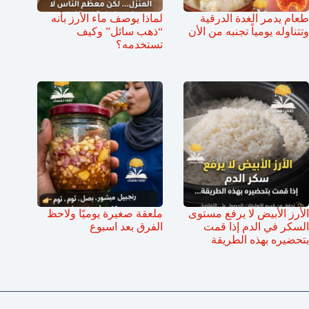
طعام يدمر الغدة الدرقية
لماذا يوصف ماء الأرز بأنه
وتتناوله يومياً تجنبه من الأن
“ذهب سائل” وكيف
تستخدمه؟
الأرز الأبيض لا يرفع مستوى
ملعقة صغيرة يوميًا ولاحظ
السكر في الدم إذا قمت
الفرق بعد اسبوع
بتحضيره بهذه الطريقة