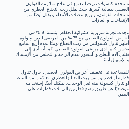
تستخدم كبسولات زيت النعناع في علاج متلازمة القولون
العصبي بفعالية كبيرة. حيث يقلل زيت النعناع العطري من
تشنجات القولون، و يريح عضلات الأمعاء و يقلل أيضًا من
الإنتفاخات و الغازات.
وجدت تجربة سريرية عشوائية إنخفاض بنسبة 50 % في
أعراض القولون العصبي مع 75 % من المرضى الذين تناولوه.
أظهر تناول كبسولتين من زيت النعناع يوميًا لمدة أربع أسابيع
تحسن كبير لدى مرضى القولون العصبي. كما أنه أدى إلى
تقليل آلام البطن و الشعور بعدم الراحة و التخلص من الإمساك
و الإسهال أيضًا.
للمساعدة في تخفيف أعراض القولون العصبي، حاول تناول
قطرة أو قطرتين من زيت النعناع العطري مع كوب من الماء،
أو تناول كبسولة منه قبل الوجبات. يمكنك أيضًا إستخدامه
موضعيًا عن طريق وضع قطرتين إلى ثلاث قطرات على
البطن.