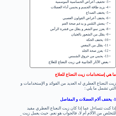
3- تخفيف أعراض الحساسية الموسمية
4- يزيد طاقة الجسم و يحسن أداء العضلات
5- يخفف الصداع
6- يخفف أعراض القولون العصبي
7- ينعش النَفَس و يدعم صحة الفم
8- يعزز نمو الشعر و يقلل من قشرة الرأس
9- يقلل من الشعور بالغثيان
10- يخفف الحكة
11- يقلل من المغص
12- يعزز صحة الجلد
13- يحمي من حروق الشمس
بعض الآثار الجانبية في زيت النعناع للعلاج
ما هي إستخدامات زيت النعناع للعلاج
زيت النعناع العطري له العديد من الفوائد و الإستخدامات و
التي تشمل ما يلي :
1- يخفف آلام العضلات و المفاصل
إذا كنت تتساءل عما إذا كان زيت النعناع العطري مفيد
للتخلص من الآلام أم لا، فالجواب هو نعم. حيث يعمل زيت