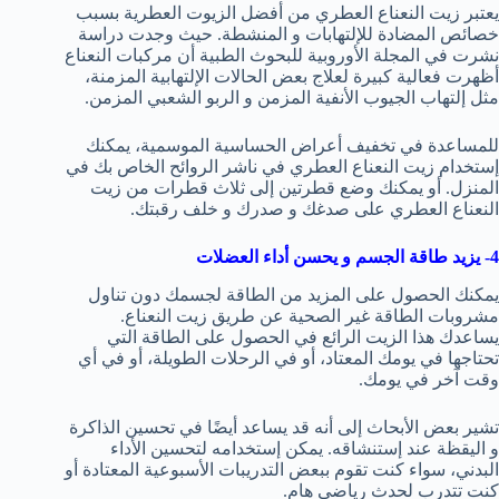
يعتبر زيت النعناع العطري من أفضل الزيوت العطرية بسبب
خصائص المضادة للإلتهابات و المنشطة. حيث وجدت دراسة
نشرت في المجلة الأوروبية للبحوث الطبية أن مركبات النعناع
أظهرت فعالية كبيرة لعلاج بعض الحالات الإلتهابية المزمنة،
مثل إلتهاب الجيوب الأنفية المزمن و الربو الشعبي المزمن.
للمساعدة في تخفيف أعراض الحساسية الموسمية، يمكنك
إستخدام زيت النعناع العطري في ناشر الروائح الخاص بك في
المنزل. أو يمكنك وضع قطرتين إلى ثلاث قطرات من زيت
النعناع العطري على صدغك و صدرك و خلف رقبتك.
4- يزيد طاقة الجسم و يحسن أداء العضلات
يمكنك الحصول على المزيد من الطاقة لجسمك دون تناول
مشروبات الطاقة غير الصحية عن طريق زيت النعناع.
يساعدك هذا الزيت الرائع في الحصول على الطاقة التي
تحتاجها في يومك المعتاد، أو في الرحلات الطويلة، أو في أي
وقت آخر في يومك.
تشير بعض الأبحاث إلى أنه قد يساعد أيضًا في تحسين الذاكرة
و اليقظة عند إستنشاقه. يمكن إستخدامه لتحسين الأداء
البدني، سواء كنت تقوم ببعض التدريبات الأسبوعية المعتادة أو
كنت تتدرب لحدث رياضي هام.