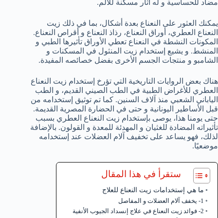
مضاد للحساسية و له آثار مسكنة للألم.
يمكنك العثور على النعناع بعدة أشكال، بما في ذلك زيت
النعناع العطري، أوراق النعناع، رذاذ النعناع و أقراص النعناع.
المكونات النشطة في النعناع تعطي الأوراق تأثيرها الطبي و
المنشط. و يشيع إستخدام زيت المنثول في المسكنات و
الشامبو و منتجات الجسم الأخرى بفضل خصائصه المفيدة.
هناك بعض الروايات التاريخية التي تؤرخ إستخدام زيت النعناع
العطري للأغراض الطبية في الطب الصيني القديم، و الطب
الياباني الشعبي منذ آلاف السنين. كما تم توثيق إستخدامه من
قبل الأساطير اليونانية و حتى في الحضارة المصرية القديمة.
حتى يومنا هذا، يوصى بإستخدام زيت النعناع العطري بسبب
تأثيراته المضادة للغثيان و المهدئة للمعدة و القولون. بالإضافة
لذلك، فهو يساعد على تخفيف آلام العضلات عند إستخدامه
موضعيًا.
ستقرأ في هذا المقال
ما هي إستخدامات زيت النعناع للعلاج
1- يخفف آلام العضلات و المفاصل
2- فوائد زيت النعناع في علاج إنسداد الجيوب الأنفية