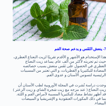
7- ينعش النَفَس و يدعم صحة الفم
هذا الإستخدام هو الأشهر و الأقدم تقريبًا لزيت النعناع العطري،
حيث تم تجربته لأكثر من ألف عام. يساعد زيت النعناع
العطري في الحصول على نَفَس منعش بسبب خصائصه
المضادة للبكتيريا و الفطريات، و التي تعتبر من المسببات
الرئيسية لتسوس الأسنان و عدوى الفم.
وجدت دراسة نُشرت في المجلة الأوروبية لطب الأسنان أن
زيت النعناع ( عند مزجه مع زيت شجرة الشاي و زيت الزعتر )
قد أظهر نشاط مضاد للبكتيريا المسببة لأمراض الفم و اللثة.
بما في ذلك المكورات العنقودية و الإشريشيا و المبيضات
البيضاء.