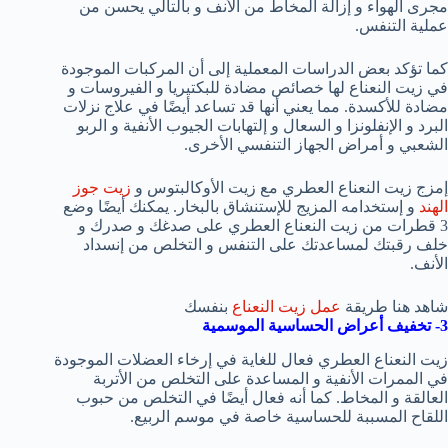
مجرى الهواء و إزالة المخاط من الأنف و بالتالي يحسن من
عملية التنفس.
كما تؤكد بعض الدراسات المعملية إلى أن المركبات الموجودة
في زيت النعناع لها خصائص مضادة للبكتيريا و الفيروسات و
مضادة للأكسدة. مما يعني أنها قد تساعد أيضًا في علاج نزلات
البرد و الإنفلونزا و السعال و إلتهابات الجيوب الأنفية و الربو
الشعبي و أمراض الجهاز التنفسي الأخرى.
إمزج زيت النعناع العطري مع زيت الأوكالبتوس و
زيت جوز
الهند
و إستخدامه المزيج للإستنشاق بالبخار. يمكنك أيضًا وضع
3 قطرات من زيت النعناع العطري على صدغك و صدرك و
خلف رقبتك لمساعدتك على التنفس و التخلص من إنسداد
الأنف.
شاهد هنا طريقة
عمل زيت النعناع
بنفسك
3- تخفيف أعراض الحساسية الموسمية
زيت النعناع العطري فعال للغاية في إرخاء العضلات الموجودة
في الممرات الأنفية و المساعدة على التخلص من الأتربة
العالقة و المخاط. كما أنه فعال أيضًا في التخلص من حبوب
اللقاح المسببة للحساسية خاصة في موسم الربيع.