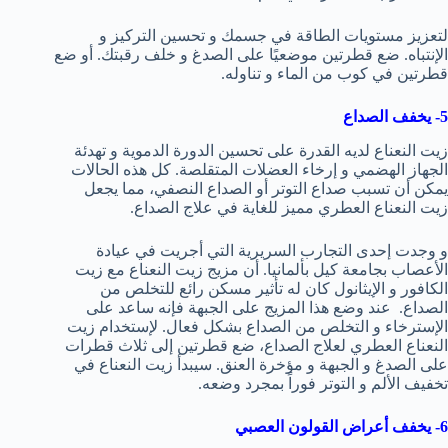
لتعزيز مستويات الطاقة في جسمك و تحسين التركيز و
الإنتباه. ضع قطرتين موضعيًا على الصدغ و خلف رقبتك. أو ضع
قطرتين في كوب من الماء و تناوله.
5- يخفف الصداع
زيت النعناع لديه القدرة على تحسين الدورة الدموية و تهدئة
الجهاز الهضمي و إرخاء العضلات المتقلصة. كل هذه الحالات
يمكن أن تسبب صداع التوتر أو الصداع النصفي، مما يجعل
زيت النعناع العطري مميز للغاية في علاج الصداع.
و وجدت إحدى التجارب السريرية التي أجريت في عيادة
الأعصاب بجامعة كيل بألمانيا. أن مزيج زيت النعناع مع زيت
الكافور و الإيثانول كان له تأثير مسكن رائع للتخلص من
الصداع. عند وضع هذا المزيج على الجبهة فإنه ساعد على
الإسترخاء و التخلص من الصداع بشكل فعال. لإستخدام زيت
النعناع العطري لعلاج الصداع، ضع قطرتين إلى ثلاث قطرات
على الصدغ و الجبهة و مؤخرة العنق. سيبدأ زيت النعناع في
تخفيف الألم و التوتر فوراً بمجرد وضعه.
6- يخفف أعراض القولون العصبي