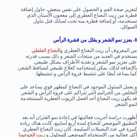
لتعزيز صحة الفم و الحصول على نفس منعش، حاول إضافة
قطرة من زيت النعناع العطري إلى معجون الأسنان الذي
تستخدمه، أو إضافة قطرة منه تحت لسانك قبل تناول
السوائل.
8- يعزز نمو الشعر و يقلل من قشرة الرأس
من المعروف أن زيت النعناع العطري و
النعناع الفلفلي
يستخدم في العديد من منتجات الشعر و ذلك بسبب قدرته
على تعزيز نمو الشعر و تغذية الأطراف بشكل طبيعي.
بالإضافة لذلك، يمكن إستخدامه كعلاج طبيعي لتساقط الشعر،
كما يساعد أيضًا على تنشيط فروة الرأس و تنشيطها.
و يعمل المنثول الموجود في النعناع كمطهر قوي يساعد على
التخلص من الجراثيم التي تتراكم على فروة الرأس و الشعر.
قد يكون زيت النعناع أحد أفضل الزيوت العطرية المستخدمة
لنمو الشعر.
أظهرت دراسة أجريت فعاليتها في إعادة نمو الفئران أنه بعد
التطبيق الموضعي للنعناع لمدة أربع أسابيع، كانت هناك زيادة
كبيرة في عدد البصيلات السليمة. كان زيت النعناع العطري
أكثر فعالية من الإستخدام الموضعي للمحلول و
زيت الجوجوبا