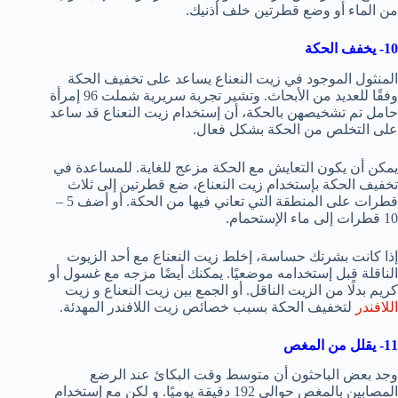
من الماء أو وضع قطرتين خلف أذنيك.
10- يخفف الحكة
المنثول الموجود في زيت النعناع يساعد على تخفيف الحكة
وفقًا للعديد من الأبحاث. وتشير تجربة سريرية شملت 96 إمرأة
حامل تم تشخيصهن بالحكة، أن إستخدام زيت النعناع قد ساعد
على التخلص من الحكة بشكل فعال.
يمكن أن يكون التعايش مع الحكة مزعج للغاية. للمساعدة في
تخفيف الحكة بإستخدام زيت النعناع، ضع قطرتين إلى ثلاث
قطرات على المنطقة التي تعاني فيها من الحكة. أو أضف 5 –
10 قطرات إلى ماء الإستحمام.
إذا كانت بشرتك حساسة، إخلط زيت النعناع مع أحد الزيوت
الناقلة قبل إستخدامه موضعيًا. يمكنك أيضًا مزجه مع غسول أو
كريم بدلًا من الزيت الناقل. أو الجمع بين زيت النعناع و زيت
اللافندر
لتخفيف الحكة بسبب خصائص زيت اللافندر المهدئة.
11- يقلل من المغص
وجد بعض الباحثون أن متوسط وقت البكائ عند الرضع
المصابين بالمغص حوالي 192 دقيقة يوميًا. و لكن مع إستخدام