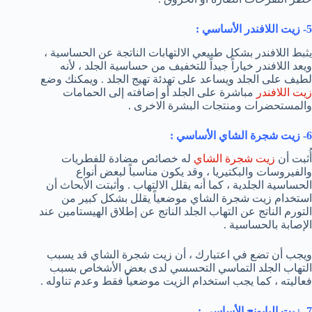
5- زيت اللافندر الأساسي :
يثبط اللافندر بشكل طبيعي الالتهابات الناتجة عن الحساسية ،
ويعد اللافندر خياراً جيداً للتخفيف من حساسية الجلد ، لأنه
لطيف على الجلد ويساعد على تهدئة تهيج الجلد . ويمكنك وضع
زيت اللافندر
مباشرة على الجلد أو إضافته إلى الحمامات
والمستحضرات ومنتجات البشرة الاخرى .
6- زيت شجرة الشاي الأساسي :
أُثبت أن
زيت شجرة الشاي
له خصائص مضادة للفطريات
والفيروسات والبكتيريا ، وقد يكون مناسباً لبعض أنواع
الحساسية الجلدية ، كما أنه يقلل الالتهاب . وأثبتت الأبحاث أن
استخدام زيت شجرة الشاي موضعياً يقلل بشكل كبير من
التورم الناتج عن التهاب الجلد الناتج عن إطلاق الهيستامين عند
الإصابة بالحساسية .
ويجب أن تضع في اعتبارك ، أن زيت شجرة الشاي قد يسبب
التهاب الجلد التماسي التحسسي لدى بعض الأشخاص بسبب
فعاليته ، كما يجب استخدام الزيت موضعياً فقط وعدم تناوله .
7- زيت البابونج الأساسي :