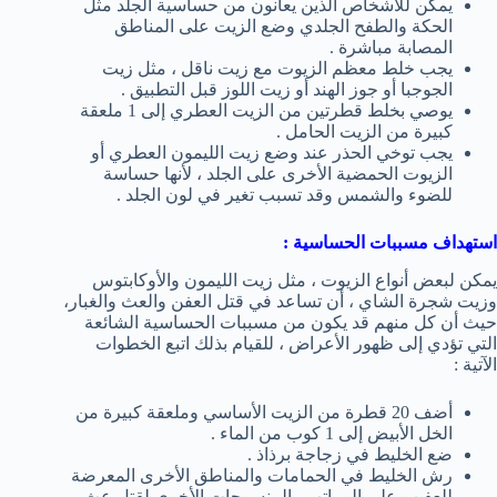
يمكن للأشخاص الذين يعانون من حساسية الجلد مثل
الحكة والطفح الجلدي وضع الزيت على المناطق
المصابة مباشرة .
يجب خلط معظم الزيوت مع زيت ناقل ، مثل زيت
الجوجبا أو جوز الهند أو زيت اللوز قبل التطبيق .
يوصي بخلط قطرتين من الزيت العطري إلى 1 ملعقة
كبيرة من الزيت الحامل .
يجب توخي الحذر عند وضع زيت الليمون العطري أو
الزيوت الحمضية الأخرى على الجلد ، لأنها حساسة
للضوء والشمس وقد تسبب تغير في لون الجلد .
استهداف مسببات الحساسية :
يمكن لبعض أنواع الزيوت ، مثل زيت الليمون والأوكابتوس
وزيت شجرة الشاي ، أن تساعد في قتل العفن والعث والغبار،
حيث أن كل منهم قد يكون من مسببات الحساسية الشائعة
التي تؤدي إلى ظهور الأعراض ، للقيام بذلك اتبع الخطوات
الآتية :
أضف 20 قطرة من الزيت الأساسي وملعقة كبيرة من
الخل الأبيض إلى 1 كوب من الماء .
ضع الخليط في زجاجة برذاذ .
رش الخليط في الحمامات والمناطق الأخرى المعرضة
للعفن وعلى المراتب والمنسوجات الأخرى لقتل عث