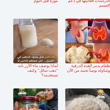
الدراسات فعاليتها في دعم
موزة قبل النوم
الجسم
طعام يدمر الغدة الدرقية
لماذا يوصف ماء الأرز بأنه
وتتناوله يومياً تجنبه من الأن
“ذهب سائل” وكيف
تستخدمه؟