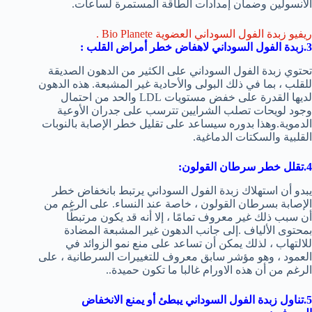
الأنسولين وضمان إمدادات الطاقة المستمرة لساعات.
ريفيو زبدة الفول السوداني العضوية Bio Planete .
3.زبدة الفول السوداني لاهفاض خطر أمراض القلب :
تحتوي زبدة الفول السوداني على الكثير من الدهون الصديقة
للقلب ، بما في ذلك البولى والأحادية غير المشبعة. هذه الدهون
لديها القدرة على خفض مستويات LDL والحد من احتمال
وجود لويحات تصلب الشرايين تترسب على جدران الأوعية
الدموية.وهذا بدوره سيساعد على تقليل خطر الإصابة بالنوبات
القلبية والسكتات الدماغية.
4.تقلل خطر سرطان القولون:
يبدو أن استهلاك زبدة الفول السوداني يرتبط بانخفاض خطر
الإصابة بسرطان القولون ، خاصة عند النساء. على الرغم من
أن سبب ذلك غير معروف تمامًا ، إلا أنه قد يكون مرتبطًا
بمحتوى الألياف .إلى جانب الدهون غير المشبعة المضادة
للالتهاب ، لذلك يمكن أن تساعد على منع نمو الزوائد في
العمود ، وهو مؤشر سابق معروف للتغييرات السرطانية ، على
الرغم من أن هذه الاورام غالبا ما تكون حميدة..
5.تناول زبدة الفول السوداني يبطئ أو يمنع الانخفاض