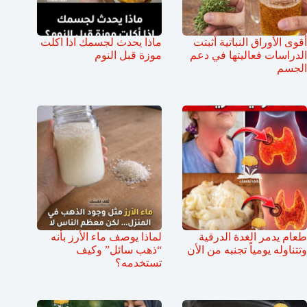
أقوى الأوراق النباتية أثبتت
ماذا يحدث لجسمك اذا اكلت
الدراسات فعاليتها في دعم
موزة قبل النوم
الجسم
طعام يدمر الغدة الدرقية
لماذا يوصف ماء الأرز بأنه
وتتناوله يومياً تجنبه من الأن
“ذهب سائل” وكيف
تستخدمه؟