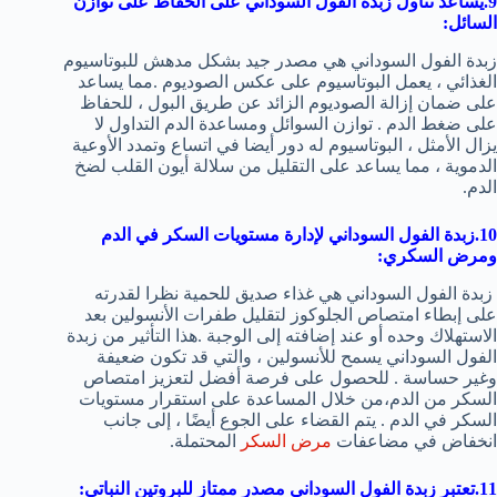
9.يساعد تناول زبدة الفول السوداني على الحفاظ على توازن
السائل:
زبدة الفول السوداني هي مصدر جيد بشكل مدهش للبوتاسيوم
الغذائي ، يعمل البوتاسيوم على عكس الصوديوم .مما يساعد
على ضمان إزالة الصوديوم الزائد عن طريق البول ، للحفاظ
على ضغط الدم . توازن السوائل ومساعدة الدم التداول لا
يزال الأمثل ، البوتاسيوم له دور أيضا في اتساع وتمدد الأوعية
الدموية ، مما يساعد على التقليل من سلالة أيون القلب لضخ
الدم.
10.زبدة الفول السوداني لإدارة مستويات السكر في الدم
ومرض السكري:
زبدة الفول السوداني هي غذاء صديق للحمية نظرا لقدرته
على إبطاء امتصاص الجلوكوز لتقليل طفرات الأنسولين بعد
الاستهلاك وحده أو عند إضافته إلى الوجبة .هذا التأثير من زبدة
الفول السوداني يسمح للأنسولين ، والتي قد تكون ضعيفة
وغير حساسة . للحصول على فرصة أفضل لتعزيز امتصاص
السكر من الدم،من خلال المساعدة على استقرار مستويات
السكر في الدم . يتم القضاء على الجوع أيضًا ، إلى جانب
انخفاض في مضاعفات
مرض السكر
المحتملة.
11.تعتبر زبدة الفول السوداني مصدر ممتاز للبروتين النباتي: