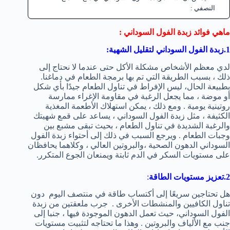
النصفي :
ماهي فوائد زبدة الفول السوداني :
1.زبدة الفول السوداني
لتقليل الشهية:
لدي معظم الأشخاص مشكلة الأكل حتى عندما لا نحتاج إلى
ذلك ، بسبب الطريقة التي تم بها برمجة الطعام في دماغنا.
بطبيعة الحال، ليس الإفراط في تناول الطعام جيدًا بأي شكل
أو موضة ، مما يجعل الرغبة في مقاومة الإغراء ممارسة
روتينية يومية . ومع ذلك ، يمكن استهلاك الأطعمة المغذية
الكثيفة ، مثل زبدة الفول السوداني ، يساعد على قمع شهيتك
والرغبة الشديدة في تناول الطعام ، بحيث تبقى مشبع بين
وجبات الطعام . ويرجع السبب في ذلك إلى أحتواء زبدة الفول
السوداني الدهون الصحية ،والبروتين العالي ، وكلاهما يحافظان
على مستويات السكر في الدم ثابتة ويمنعان الجوع المتكرر.
2.تعزيز مستويات الطاقة
:
هل تحتاجين سريعًا إلى أكتساب طاقة في منتصف اليوم دون
تناول الكافيين والمنشطات الأخرى . جرب ملعقتين من زبدة
الفول السوداني، حيث تعمل الدهون الموجودة فيها ، جنبا إلى
جنب مع الألياف والبروتين . وهذا ما تحتاجه لتثبيت مستويات