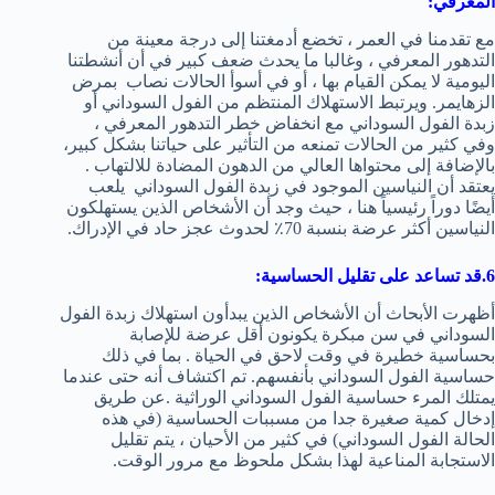
المعرفي
:
مع تقدمنا ​​في العمر ، تخضع أدمغتنا إلى درجة معينة من
التدهور المعرفي ، وغالبا ما يحدث ضعف كبير في أن أنشطتنا
اليومية لا يمكن القيام بها ، أو في أسوأ الحالات نصاب بمرض
الزهايمر. ويرتبط الاستهلاك المنتظم من الفول السوداني أو
زبدة الفول السوداني مع انخفاض خطر التدهور المعرفي ،
وفي كثير من الحالات تمنعه ​​من التأثير على حياتنا بشكل كبير،
بالإضافة إلى محتواها العالي من الدهون المضادة للالتهاب .
يعتقد أن النياسين الموجود في زبدة الفول السوداني يلعب
أيضًا دوراً رئيسياً هنا ، حيث وجد أن الأشخاص الذين يستهلكون
النياسين أكثر عرضة بنسبة 70٪ لحدوث عجز حاد في الإدراك.
6.قد تساعد على تقليل الحساسية:
أظهرت الأبحاث أن الأشخاص الذين يبدأون استهلاك زبدة الفول
السوداني في سن مبكرة يكونون أقل عرضة للإصابة
بحساسية خطيرة في وقت لاحق في الحياة . بما في ذلك
حساسية الفول السوداني بأنفسهم. تم اكتشاف أنه حتى عندما
يمتلك المرء حساسية الفول السوداني الوراثية .عن طريق
إدخال كمية صغيرة جدا من مسببات الحساسية (في هذه
الحالة الفول السوداني) في كثير من الأحيان ، يتم تقليل
الاستجابة المناعية لهذا بشكل ملحوظ مع مرور الوقت.