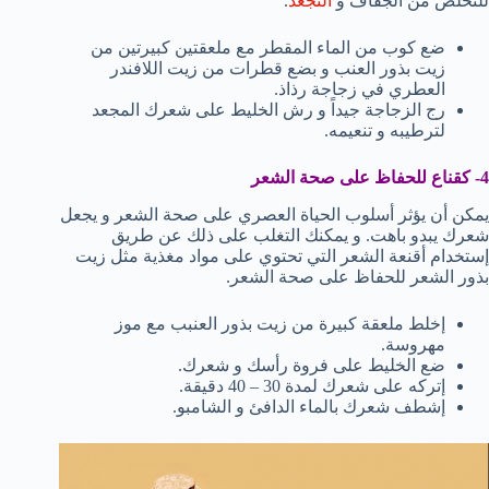
للتخلص من الجفاف و
التجعد
.
ضع كوب من الماء المقطر مع ملعقتين كبيرتين من
زيت بذور العنب و بضع قطرات من زيت اللافندر
العطري في زجاجة رذاذ.
رج الزجاجة جيداً و رش الخليط على شعرك المجعد
لترطيبه و تنعيمه.
4- كقناع للحفاظ على صحة الشعر
يمكن أن يؤثر أسلوب الحياة العصري على صحة الشعر و يجعل
شعرك يبدو باهت. و يمكنك التغلب على ذلك عن طريق
إستخدام أقنعة الشعر التي تحتوي على مواد مغذية مثل زيت
بذور الشعر للحفاظ على صحة الشعر.
إخلط ملعقة كبيرة من زيت بذور العنبب مع موز
مهروسة.
ضع الخليط على فروة رأسك و شعرك.
إتركه على شعرك لمدة 30 – 40 دقيقة.
إشطف شعرك بالماء الدافئ و الشامبو.