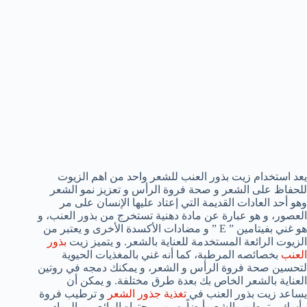
يعد استخدام زيت بذور العنب للشعر واحد من اهم الزيوت
للحفاظ على الشعر و صحة فروة الرأس و تعزيز نمو الشعر
وهو أحد العادات القديمة التي إعتاد عليها الإنسان على مر
العصور، و هو عبارة عن مادة دهنية تستخرج من بذور العنب، و
هو غني بفيتامين ” E ” و مضادات الأكسدة الأخرى و يعتبر من
الزيوت الرائعة المستخدمة للعناية بالشعر. و يتميز زيت
بذور
العنب
بخصائصه المرطبة، كما أنه غني بالمغذيات الحيوية
لتحسين صحة فروة الرأس و الشعر، و يمكنك دمجه في روتين
العناية بالشعر الخاص بك بعدة طرق مختلفة. و يمكن أن
يساعد زيت بذور العنب في
تغذية جذور الشعر
و ترطيب فروة
رأسك و ترطيب الشعر أيضاً بسبب محتواه الرائع من المواد