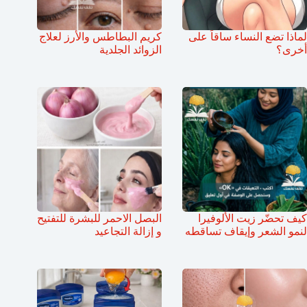
لماذا تضع النساء ساقاً على
كريم البطاطس والأرز لعلاج
أخرى؟
الزوائد الجلدية
كيف تحضّر زيت الألوفيرا
البصل الاحمر للبشرة للتفتيح
لنمو الشعر وإيقاف تساقطه
و إزالة التجاعيد