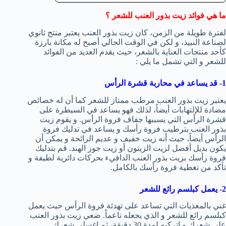
ما هي فوائد زيت بذور العنب للشعر ؟
لفترة طويلة من الزمن، كان زيت بذور العنب يعتبر منتج ثانوي
لصناعة النبيذ، و لكن في الوقت الحالي أصبح له مكانة بارزة
كأحد منتجات العناية بالشعر، حيث يقدم العديد من الفوائد
للشعر و التي تشمل ما يلي :
1- قد يساعد في محاربة قشرة الرأس
يعتبر زيت بذور العنب مرطب ممتاز للشعر كما أن له خصائص
مضادة للإلتهابات أيضاً، لذلك فهو يساعد في السيطرة على
قشرة الرأس التي يسببها جفاف فروة الرأس. و يقوم زيت
بذور العنب بترطيب فروة رأسك و يساعد في تدليك فروة
الرأس أيضاً، حيث أنه زيت خفيف و عديم الرائحة و يمكن أن
يكون بديل أفضل لزيت الزيتون أو زيت جوز الهند. قم بتدليك
فروة رأسك بزيت بذور العنب الدافيء بحركات دائرية لطيفة و
تأكد من تغطية فروة رأسك بالكامل.
2- يعمل كبلسم رائع للشعر
غني بالمغذيات التي تساعد على تهدئة فروة الرأس حيث يعمل
كبلسم رائع للشعر و الذي يجعله ناعماً. ضعي زيت بذور العنب
على شعرك و إتركيه لمدة 30 دقيقة، ثم إغسلي شعرك