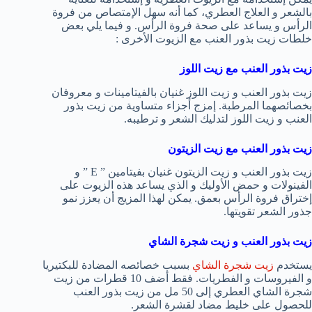
بالشعر و العلاج العطري، كما أنه سهل الإمتصاص من فروة
الرأس و يساعد على صحة فروة الرأس. و فيما يلي بعض
خلطات زيت بذور العنب مع الزيوت الأخرى :
زيت بذور العنب مع زيت اللوز
زيت بذور العنب و زيت اللوز غنيان بالفيتامينات و معروفان
بخصائصهما المرطبة. إمزج أجزاء متساوية من زيت بذور
العنب و زيت اللوز لتدليك الشعر و ترطيبه.
زيت بذور العنب مع زيت الزيتون
زيت بذور العنب و زيت الزيتون غنيان بفيتامين ” E ” و
الفينولات و حمض الأوليك و الذي يساعد هذه الزيوت على
إختراق فروة الرأس بعمق. يمكن لهذا المزيج أن يعزز نمو
جذور الشعر تقويتها.
زيت بذور العنب و زيت شجرة الشاي
يستخدم
زيت شجرة الشاي
بسبب خصائصه المضادة للبكتيريا
و الفيروسات و الفطريات. فقط أضف 10 قطرات من زيت
شجرة الشاي العطري إلى 50 مل من زيت بذور العنب
للحصول على خليط مضاد لقشرة الشعر.