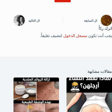
ال
السابقة
ال
التالية
اترك ردّاً
يجب أنت تكون
مسجل الدخول
لتضيف تعليقاً.
مقالات مشابهة