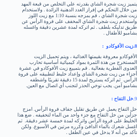
يتميز زيت شجرة الشاي بقدرته علي التخلص من قبعة المهد
من خلال التحكم في إفراز الغدد الدهنية الزائدة . ولاستخدام
زيت شجرة الشاي ، قم بمزجه بنسبة 1:10 مع زيت اللوز
واستخدم زيت شجرة الشاي المخفف على فروة الرأس عن
طريق تدليكه بلطف . ثم اتركه لمدة عشرين دقيقة واغسله
بشامبو للأطفال .
8.زيت الأفوكادو :
الأفوكادو معروفة بقيمتها الغذائية ، ويتم تحميل الزيت
المستخرج من هذة الثمرة بمواد كيميائية أساسية تحارب
العدوى الفطرية بفعالية . قم بتمييع زيت الأفوكادو في عشرة
أجزاء من زيت شجرة الشاي وإعداد خليط لتطبيقه على فروة
الرأس. ثم اتركه يستريح لمدة 15 دقيقة تقريبًا واشطفه
بشامبو آمن. يجب توخي الحذر لتجنب أي اتصال مع العين.
9.
خل التفاح :
خل التفاح يعمل عن طريق تقليل جفاف فروة الرأس. امزج
جزأين من خل التفاح مع جزء واحد من الماء لتخفيفه . ضع هذا
الخليط على فروة الرأس واتركه لمدة خمسة عشر دقيقة. ثم
اغسل شعرك بالماء الدافئ وكرره مرتين في الأسبوع. ولكن
تأكد من أنه لا يدخل في عين الطفل .