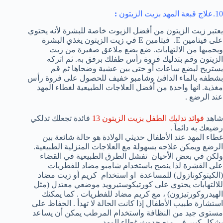
10.علاج قبعة المهد بزيت الزيتون
:
يعتبر زيت الزيتون من أفضل الزيوت خاصة للبشرة لأنه يحتوي
على فيتامين E. فيتامين E في زيت الزيتون يغذي البشرة
ويحميها من الالتهابات. ضع بضع ملاعق صغيرة من زيت
الزيتون وقم بتدليك فروة رأس طفلك برفق به. ثم اتركه
يستريح لبضع ساعات أو حتى بين عشية وضحاها ثم قم
بشطفه بالماء الدافئ وشامبو خفيف للحصول على فروة رأس
مغذية. انها واحدة من أفضل العلاجات الطبيعية لغطاء المهد
عند الرضع .
شاهد
فوائد تدليك الطفل بزيت الزيتون 13
فائدة تجعلك تدلكي
رضيعك به دائماَ .
غطاء المهد عند الأطفال حديثي الولادة هو حالة شائعة بين
الرضع ويمكن علاجه بسهولة مع العلاجات المنزلية الطبيعية.
ولكن في بعض الأحيان تفشل الطرق الطبيعية في القضاء
علي القشرة لذا ينصح باستخدام شامبو مضاد للفطريات
(الكيتوكونازول) للمساعدة او استخدام كريم أو زيت مضاد
للالتهابات يحتوي على كورتيكوستيرويد موضعي معتدل (مثل
الهيدروكورتيزون) ، مع كريم مضاد للفطريات . كما يمكنك
استشارة طبيب الأطفال إذا كانت الحالة لا تهدأ . الحفاظ على
مستوى جيد من النظافة واستخدام المرطب يمكن أن يساعد
بشكل كبير في منع حدوث غطاء المهد .