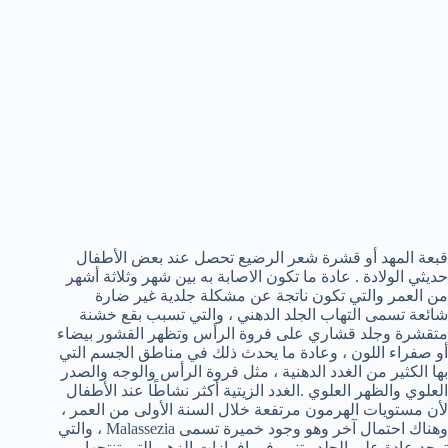
قبعة المهد أو قشرة شعر الرضيع تحصل عند بعض الأطفال
حديثي الولادة . عادة ما تكون الاصابة به بين شهر وثلاثة أشهر
من العمر والتي تكون ناتجة عن مشكلة جلدية غير ضارة
شائعة تسمى التهاب الجلد الدهني ، والتي تسبب بقع خشنة
متقشرة وجلد قشاري على فروة الرأس وتظهر القشور بيضاء
أو صفراء اللون ، وعادة ما يحدث ذلك في مناطق الجسم التي
بها الكثير من الغدد الدهنية ، مثل فروة الرأس والوجه والصدر
العلوي والظهر العلوي .الغدد الزيتية أكثر نشاطًا عند الأطفال
لأن مستويات الهرمون مرتفعة خلال السنة الأولى من العمر ،
وهناك احتمال آخر وهو وجود خميرة تسمى Malassezia ، والتي
توجد عادة على الجلد وتنمو في إفرازات الزهم التي تنتجها