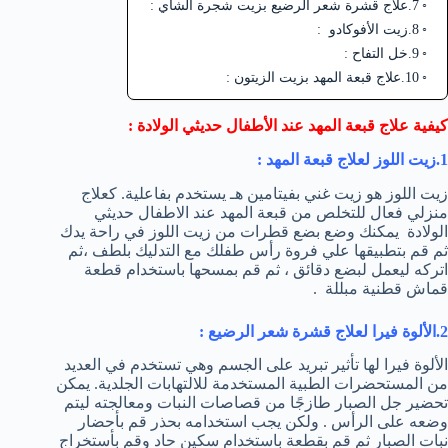
7.علاج قشرة شعر الرضيع بزيت شجرة الشاي :
8.زيت الأفوكادو :
9.خل التفاح :
10.علاج قبعة المهد بزيت الزيتون :
كيفية علاج قبعة المهد عند الأطفال حديثي الولادة :
1.زيت اللوز لعلاج قبعة المهد :
زيت اللوز هو زيت غني بفيتامين هـ يستخدم بفاعلية. كعلاج
منزلي فعال للتخلص من قبعة المهد عند الاطفال حديثي
الولادة يمكنك وضع بضع قطرات من زيت اللوز في راحة يدك
ثم قم بتطبيقها علي فروة رأس طفلك مع التدليك بلطف ،ثم
اتركه ليعمل لبضع دقائق ، ثم قم بمسحها باستخدام قطعة
قماش قطنية مبللة .
2.الألوة فيرا لعلاج قشرة شعر الرضيع :
الألوة فيرا لها تأثير تبريد على الجسم وهي تستخدم في العديد
من المستحضرات الطبية المستخدمة للالتهابات الجلدية. يمكن
تحضير جل الصبار طازجًا من قصاصات النبات ومعالجته ليتم
وضعه على الرأس . ولكن يجب استخدامه بحذر قم بأحضار
نبات الصبار ثم قم بقطعة باستخدام سكين حاد وقم بأستخراج