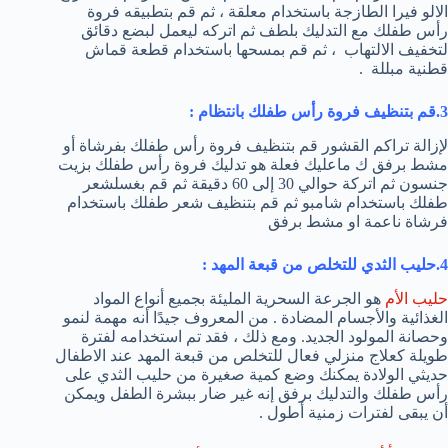
الالو فيرا الطازجة باستخدام معلقة ، ثم قم بتطبيقه فروة
رأس طفلك مع التدليك بلطف ثم اتركه ليعمل لبضع دقائق
لتخفيف الالتهاب ، ثم قم بمسحها باستخدام قطعة قماش
قطنية مبللة .
3.قم بتنظيف فروة رأس طفلك بانتظام :
لإزالة تراكم القشور قم بتنظيف فروة رأس طفلك بفرشاة أو
مشط برفق ك ماعليك فعلة هو تدليك فروة رأس طفلك بزيت
جنسون ثم اتركة حوالي 30 إلى 60 دقيقة ثم قم بغسلشعر
طفلك باستخدام شامبو ثم قم بتنظيف شعر طفلك باستخدام
فرشاة ناعمة او مشط برفق
4.حليب الثدي للتخلص من قبعة المهد :
حليب الأم
هو الجرعة السحرية المليئة بجميع أنواع المواد
الغذائية والأجسام المضادة . من المعروف جيدًا أنه مهمة لنمو
وحصانة المولود الجديد. ومع ذلك ، فقد تم استخدامه لفترة
طويلة كعلاج منزلي فعال للتخلص من قبعة المهد عند الاطفال
حديثي الولادة يمكنك وضع كمية صغيرة من حليب الثدي على
رأس طفلك والتدليك برفق إنه غير ضار ببشرة الطفل ويمكن
أن يبقى لفترات زمنية أطول .