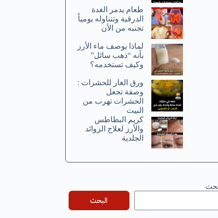
طعام يدمر الغدة
الدرقية وتتناوله يومياً
تجنبه من الأن
لماذا يوصف ماء الأرز
بأنه “ذهب سائل”
وكيف تستخدمه؟
ورق الغار للحشرات :
وصفة تجعل
الحشرات تهرب من
البيت
كريم البطاطس
والأرز لعلاج الزوائد
الجلدية
بحث
البحث