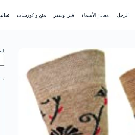
الرجل
معاني الأسماء
فيزا وسفر
منح و كورسات
تحالي
ال