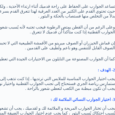
تساعد الجوارب على الحفاظ على راحة قدميك أثناء ارتداء الأحذية ، و
حيث تحتوي القدم على الكثير من الغدد العرقية لهذا تتعرق القدم بسر
بدلاً من التخلص منها فستصاب بالحكة و البثور .
وعلى الرغم من أن القطن يمتص الرطوبة فيجب تجنبه لأنه يُسبب شعور غير
الجوارب القطنية إذا كنت متأكداً أن قدميك لا تتعرق .
إن قماش الخيزران أو الصوف ميرينو من الأقمشة الطبيعية التي لا تح
الصوف القابل للتنفس وهو ناعم ولطيف على القدمين .
كما أن الجوارب المصنوعة من النايلون من الاختيارات الجيدة التي تعطيك
2- الهدف :
يجب اختيار الجوارب المناسبة للملابس التي ترتديها ، إذا كنت تذهب إل
ستمارس رياضة الجري فستحتاج إلى تجنب الجوارب القطنية واختيار نوع 
يجب أن تكون مبطنة من الكعب لتعطي شعور بالراحة .
3- اختيار الجوارب النسائي الملائمة لك :
يجب أن تختار الجوارب المريحة و الملائمة لك و لقدميك ، يجب أن تشع
يُسبب احتكاك يُسبب البثور ، كما يجب عدم اختيار الجوارب الضيقة ال