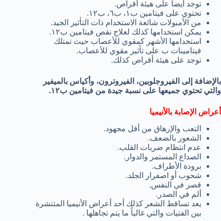
توجد أيضاً على هيئة أقراص.
تحتوي على فيتامين ب١، ب٦، ب١٢.
من الأمبولات شائعة الاستخدام ذات التأثير الجيد.
يمكن استخدامها كذلك لعلاج نقص فيتامين ب١٢.
استخدامها الأشهر كمقوي للأعصاب حيث تمتلك
فيتامينات ب على تأثير مقوي للأعصاب.
توجد على هيئة أقراص كذلك.
بالإضافة إلى الفيروجلوبين، الفيروترون، وأكياس بالميفير
والتي تحتوي جميعها على نسبة جيدة من فيتامين ب١٢.
أعراض الإصابة بالأنيميا
التعب والإرهاق من أقل مجهود.
الشعور بالضعف.
عدم انتظام ضربات القلب.
الصداع المستمر والدوار.
برودة الأطراف.
شحوب أو اصفرار الجلد.
قصر في النفس.
ألم في الصدر.
يعد تساقط الشعر كذلك أحد أعراض الأنيميا المتتشرة
بين الفتيات والتي غالباً ما يتم تجاهلها .