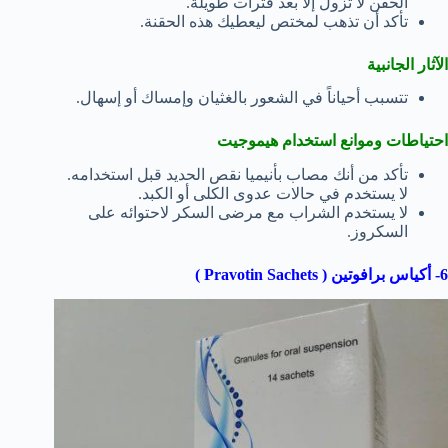
الحقن لا تزول إلا بعد فترات طويلة.
تأكد أن تذهب لمختص ليعطيك هذه الحقنة.
الآثار الجانبية
تتسبب أحياناً في الشعور بالغثيان وإمساك أو إسهال.
احتياطات وموانع استخدام هيموجيت
تأكد من أنك مصاب بأنيميا نقص الحديد قبل استخدامه.
لا يستخدم في حالات عدوى الكلى أو الكبد.
لا يستخدم الشراب مع مرضى السكر لاحتوائه على
السكروز.
6- أكياس برافوتين ( Pravotin Sachets )