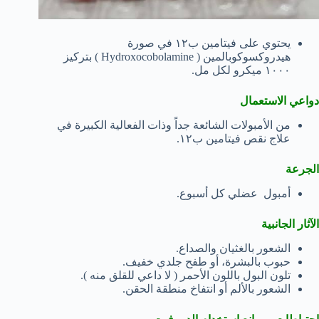
يحتوي على فيتامين ب١٢ في صورة
هيدروكسوكوبالمين ( Hydroxocobolamine ) بتركيز
١٠٠٠ ميكرو لكل مل.
دواعي الاستعمال
من الأمبولات الشائعة جداً وذات الفعالية الكبيرة في
علاج نقص فيتامين ب١٢.
الجرعة
أمبول عضلي كل أسبوع.
الآثار الجانبية
الشعور بالغثيان والصداع.
حبوب بالبشرة، أو طفح جلدي خفيف.
تلون البول باللون الأحمر ( لا داعي للقلق منه ).
الشعور بالألم أو انتفاخ منطقة الحقن.