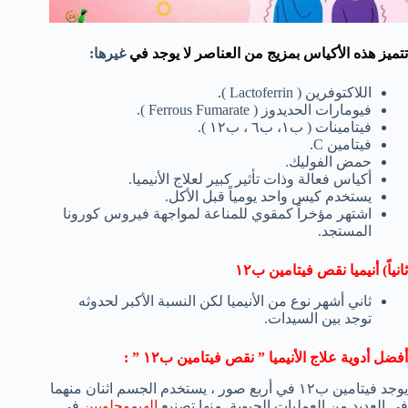
تتميز هذه الأكياس بمزيج من العناصر لا يوجد في
غيرها:
اللاكتوفرين ( Lactoferrin ).
فيومارات الحديدوز ( Ferrous Fumarate ).
فيتامينات ( ب١، ب٦ ، ب١٢ ).
فيتامين C.
حمض الفوليك.
أكياس فعالة وذات تأثير كبير لعلاج الأنيميا.
يستخدم كيس واحد يومياً قبل الأكل.
اشتهر مؤخراً كمقوي للمناعة لمواجهة فيروس كورونا
المستجد.
ثانياً) أنيميا نقص فيتامين ب١٢
ثاني أشهر نوع من الأنيميا لكن النسبة الأكبر لحدوثه
توجد بين السيدات.
أفضل أدوية علاج الأنيميا ” نقص فيتامين ب١٢ ” :
يوجد فيتامين ب١٢ في أربع صور ، يستخدم الجسم اثنان منهما
في العديد من العمليات الحيوية منها تصنيع
الهيموجلوبين
في