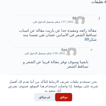
4 تعليقات
Mennah
24 فبراير، 2022 | 1:57 م
قم بتسجيل الدخول للرد
مقالة رائعه ومفيدة جدا عن ياريت مقالة عن اسباب
تساقط الشعر في الاساس عشان نقي نفسنا منه
شكرااااا
Aya Tarek
25 فبراير، 2022 | 2:36 م
قم بتسجيل الدخول للرد
تابعينا وسوف نوفر مقالة قريبا عن الشعر و
تساقط الشعر
محمد صلاح
15 يوليو، 2022 | 6:54 م
قم بتسجيل الدخول للرد
نحن نستخدم ملفات تعريف الارتباط للتأكد من أننا نقدم لك أفضل
تجربة على موقعنا. إذا واصلت استخدام هذا الموقع، فسوف نفترض
الله يبارك في حضرتك كنت عايز من حضرتك اسم
أنك سعيد به
مقوي عام يحتوي علي كل الفيتامينات خاصه ب١٢
موافق
غير موافق
وفيتامين د