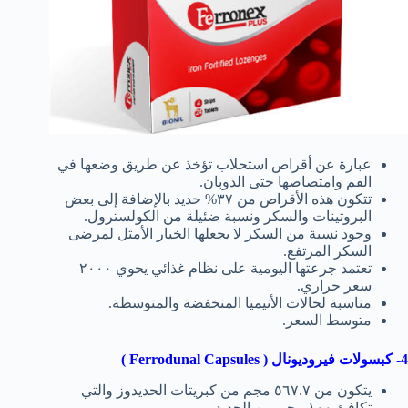
عبارة عن أقراص استحلاب تؤخذ عن طريق وضعها في
الفم وامتصاصها حتى الذوبان.
تتكون هذه الأقراص من ٣٧% حديد بالإضافة إلى بعض
البروتينات والسكر ونسبة ضئيلة من الكولسترول.
وجود نسبة من السكر لا يجعلها الخيار الأمثل لمرضى
السكر المرتفع.
تعتمد جرعتها اليومية على نظام غذائي يحوي ٢٠٠٠
سعر حراري.
مناسبة لحالات الأنيميا المنخفضة والمتوسطة.
متوسط السعر.
4- كبسولات فيروديونال ( Ferrodunal Capsules )
يتكون من ٥٦٧.٧ مجم من كبريتات الحديدوز والتي
تكافئ ١٠٠ مجم من الحديد.