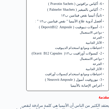
6- أكياس برافوتين ( Pravotin Sachets )
7- أكياس بالميفير ( Palmefer Shachets )
ثانياً) أنيميا نقص فيتامين ب١٢
أفضل أدوية علاج الأنيميا ” نقص فيتامين ب١٢ ” :
1- أمبولات ديبوفيت ( DepovitB12 Ampoule )
دواعي الاستعمال
الجرعة
الآثار الجانبية
احتياطات وموانع استخدام الديبوفيت
2- كبسولات أورافيت ب١٢( Oravit B12 Capsules)
دواعي الاستعمال
الجرعة
الآثار الجانبية
احتياطات وموانع استخدام كبسولات أورافيت
3- نيوروفيت أمبول ( Neurovit Ampoule )
أعراض الإصابة بالأنيميا
مقدمة
يعتقد الكثير من الناس أن الأنيميا هي كلمة مرادفة لنقص