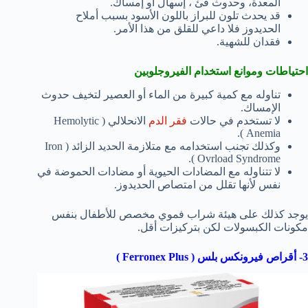
المعدة، وحدوث قئ ، إسهال أو إمساك.
قد يحدث تلون للبراز باللون الأسود بسبب أملاح
الحديدوز فلا داعي للقلق من هذا الأمر.
فقدان للشهية.
احتياطات وموانع استخدام الفيروجلوبين
تناوله مع كمية كبيرة من الماء أو العصير لتخيف حدوث
الإمساك.
لا تستخدم في حالات
فقر الدم
الانحلالي ( Hemolytic
Anemia ).
وكذلك تجنب استخدامه مع متلازمة الحديد الزائد ( Iron
Ovrload Syndrome ).
لا تتناوله مع المضادات الحيوية أو مضادات الحموضة في
نفس لأنها تقلل من امتصاص الحديدوز.
يوجد كذلك على هيئة شراب فموي مخصص للأطفال بنفس
مكونات الكبسولات لكن بتركيزات أقل.
3- أقراص فيرونكس بلس ( Ferronex Plus )