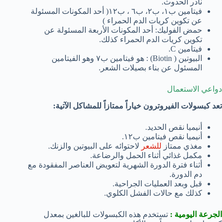
نادر الحدوث.
فيتامين ب١، ب٢، ب٦ ، ب١٢( أحد المكونات المسئولة
عن تكوين كريات الدم الحمراء )
حمض الفوليك: أحد المكونات الأربعة المسئولة عن
تكوين كريات الدم الحمراء كذلك.
فيتامين C.
البيوتين ( Biotin) : هو فيتامين ب٧ وهو الفيتامين
المسئول عن بناء بصيلات الشعر.
دواعي الاستعمال
تعد كبسولات الفيروترون خياراً ممتازاً للمشاكل الآتية:
أنيميا نقص الحديد.
أنيميا نقص فيتامين ب١٢.
مغذي ممتاز
للشعر
لاحتوائه على البيوتين والزنك.
مكمل غذائي أثناء الحمل والرضاعة.
أثناء فترة الدورة الشهرية لتعويض العناصر المفقودة مع
دم الدورة.
قبل وبعد العمليات الجراحية.
كذلك مع حالات الفشل الكلوي.
الجرعة اليومية :
تستخدم هذه الكبسولات للبالغين بمعدل