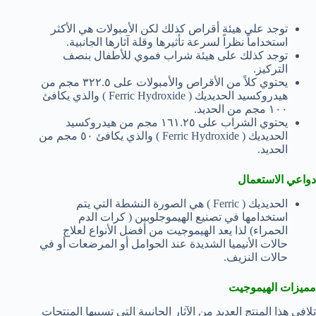
توجد على هيئة أقراص كذلك لكن الأمبولات هي الأكثر
استخداماً نظراً لسرعة تأثيرها وقلة آثارها الجانبية.
توجد كذلك على هيئة شراب فموي للأطفال بنصف
التركيز.
يحتوي كلاً من الأقراص والأمبولات على ٣٢٢.٥ مجم من
هيدروكسيد الحديديك ( Ferric Hydroxide ) والذي يكافئ
١٠٠ مجم من الحديد.
يحتوي الشراب على ١٦١.٢٥ مجم من هيدروكسيد
الحديديك ( Ferric Hydroxide ) والذي يكافئ ٥٠ مجم من
الحديد.
دواعي الاستعمال
الحديديك ( Ferric ) هي الصورة النشطة التي يتم
استخدامها في تصنيع الهيموجلوبين ( كرات الدم
الحمراء) لذا يعد الهيموجيت من أفضل الأنواع لعلاج
حالات الأنيميا الشديدة عند الحوامل أو المرضعات أو في
حالات النزيف.
مميزات الهيموجيت
تلافى هذا المنتج العديد من الآثار الجانبية التي تسببها المنتجات