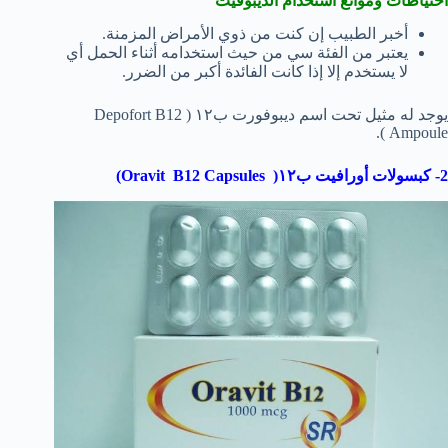
احتياطات وموانع استخدام الديبوفيت
أخبر الطبيب إن كنت من ذوي الأمراض المزمنة.
يعتبر من الفئة سي من حيث استخدامه أثناء الحمل أي
لا يستخدم إلا إذا كانت الفائدة أكبر من الضرر.
يوجد له مثيل تحت اسم ديبوفورت ب١٢ ( Depofort B12
Ampoule ).
2- كبسولات أورافيت ب١٢( Oravit B12 Capsules)