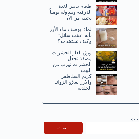
طعام يدمر الغدة
الدرقية وتتناوله يومياً
تجنبه من الأن
لماذا يوصف ماء الأرز
بأنه “ذهب سائل”
وكيف تستخدمه؟
ورق الغار للحشرات :
وصفة تجعل
الحشرات تهرب من
البيت
كريم البطاطس
والأرز لعلاج الزوائد
الجلدية
بحث
البحث