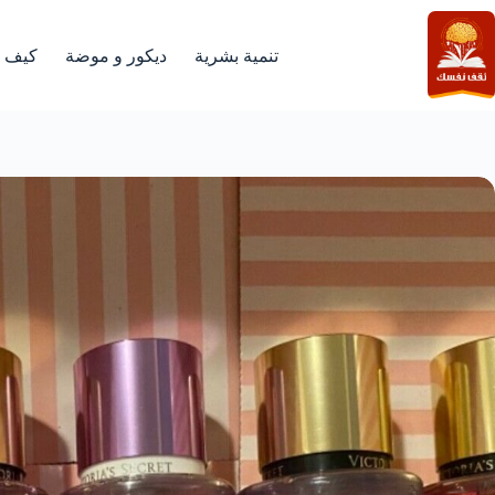
لتجاوز
لى
لمحتوى
تنمية بشرية
ديكور و موضة
كيف