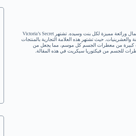
استخدام معطر للجسم أو بودي سبلاش من فيكتوريا سيكريت يضفي جمال ورائعة مميزة لكل بنت وسيده. تشتهر Victoria’s Secret
والعشرينيات. حيث تشتهر هذه العلامة التجارية بالمنتجات
ميات كبيرة من معطرات الجسم كل موسم، مما يجعل من
طرات للجسم من فيكتوريا سيكريت في هذه المقالة.