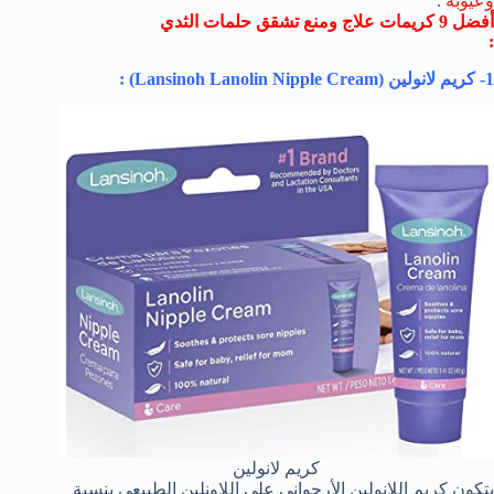
وعيوبه
.
أفضل 9 كريمات علاج ومنع تشقق حلمات الثدي
:
1- كريم لانولين (
Lansinoh Lanolin Nipple Cream
) :
كريم لانولين
يتكون كريم اللانولين الأرجواني على اللاونلين الطبيعي بنسبة