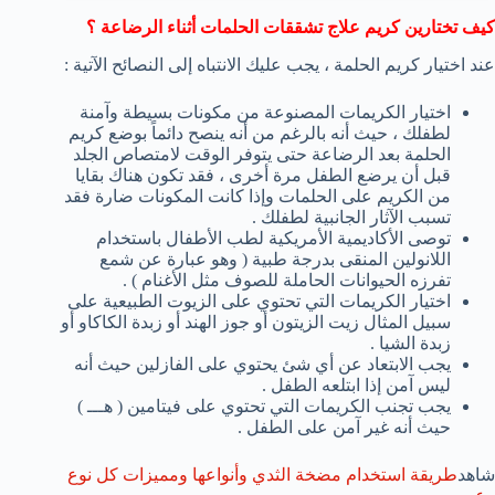
كيف تختارين كريم علاج تشققات الحلمات أثناء الرضاعة ؟
عند اختيار كريم الحلمة ، يجب عليك الانتباه إلى النصائح الآتية :
اختيار الكريمات المصنوعة من مكونات بسيطة وآمنة
لطفلك ، حيث أنه بالرغم من أنه ينصح دائماً بوضع كريم
الحلمة بعد الرضاعة حتى يتوفر الوقت لامتصاص الجلد
قبل أن يرضع الطفل مرة أخرى ، فقد تكون هناك بقايا
من الكريم على الحلمات وإذا كانت المكونات ضارة فقد
تسبب الآثار الجانبية لطفلك .
توصى الأكاديمية الأمريكية لطب الأطفال باستخدام
اللانولين المنقى بدرجة طبية ( وهو عبارة عن شمع
تفرزه الحيوانات الحاملة للصوف مثل الأغنام ) .
اختيار الكريمات التي تحتوي على الزيوت الطبيعية على
سبيل المثال زيت الزيتون أو جوز الهند أو زبدة الكاكاو أو
زبدة الشيا .
يجب الابتعاد عن أي شئ يحتوي على الفازلين حيث أنه
ليس آمن إذا ابتلعه الطفل .
يجب تجنب الكريمات التي تحتوي على فيتامين ( هـــ )
حيث أنه غير آمن على الطفل .
شاهد
طريقة استخدام مضخة الثدي وأنواعها ومميزات كل نوع