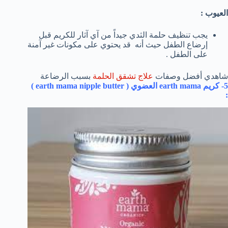
العيوب :
يجب تنظيف حلمة الثدي جيداً من آي آثار للكريم قبل
إرضاع الطفل حيث أنه قد يحتوي على مكونات غير آمنة
على الطفل .
شاهدي أفضل وصفات
علاج تشقق الحلمة
بسبب الرضاعة
5- كريم
earth mama
العضوي (
earth mama nipple butter
)
: