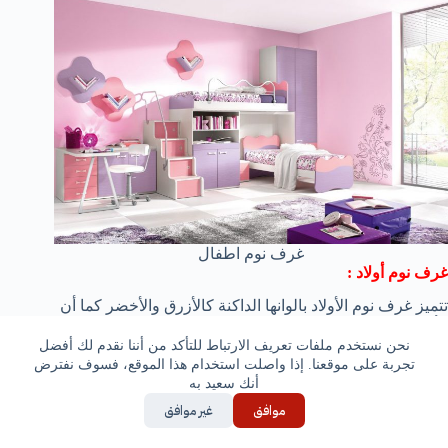
غرف نوم اطفال
غرف نوم أولاد :
تتميز غرف نوم الأولاد بالوانها الداكنة كالأزرق والأخضر كما أن
الأولاد يفضلون وضع العديد من الرسومات للشخصيات
الكرتونية المفضلة لهم مثل بات مان و سبايدر مان وغيرهم .
نحن نستخدم ملفات تعريف الارتباط للتأكد من أننا نقدم لك أفضل
فهذةبعض الأفكار التي تجعل من السهل عليك الحصول على
تجربة على موقعنا. إذا واصلت استخدام هذا الموقع، فسوف نفترض
تصميم رائع لغرفة أولادك لإسعادهم .
أنك سعيد به
موافق
غير موافق