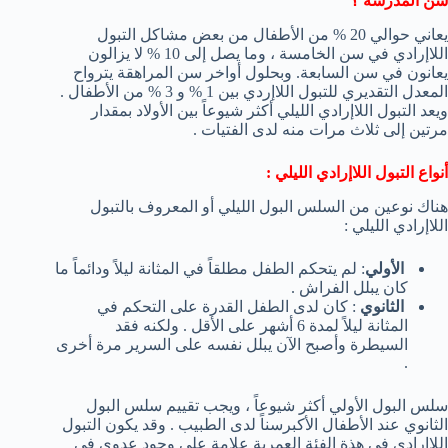
سن المدرسة ؟
يعاني حوالي 20 % من الأطفال من بعض مشاكل التبول
اللاإرادي في سن الخامسة ، وما يصل إلى 10 % لا يزالون
يعانون في سن السابعة. وبحلول أواخر سن المراهقة يترواح
المعدل التقديري للتبول اللاإردي بين 1 % و 3 % من الأطفال .
ويعد التبول اللاإرادي الليلي أكثر شيوعاً بين الأولاد بمقدار
مرتين إلى ثلاث مرات منه لدى الفتيات .
أنواع التبول اللاإرادي الليلي :
هناك نوعين من السلس البول الليلي أو المعروف بالتبول
اللاإرادي الليلي :
الأولي
: لم يتحكم الطفل مطلقاً في المثانة ليلاً ودائماً ما
كان يبلل الفراش .
الثانوي
: كان لدى الطفل القدرة على التحكم في
المثانة ليلاً لمدة 6 أشهر على الأقل . ولكنه فقد
السيطرة وأصبح الآن يبلل نفسه على السرير مرة أخرى
.
سلس البول الأولي أكثر شيوعاً ، ويجب تقييم سلس البول
الثانوي عند الأطفال الأكبرسناً لدى الطبيب . وقد يكون التبول
اللاإرادي في هذة الفئة العمرية علامة على وجود عدوى في