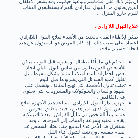
أن يؤثر ذلك على علاقاتهم ونوعية حياتهم، وقد يشعر الأطفال
الذين يعانون من التبول اللاإرادي بأنهم لا يستطيعون الذهاب
للنوم خارج المنزل .
علاج التبول اللاإرادي :
يمكن للأطباء القيام بالعديد من الأشياء لعلاج التبول اللاإرادي ،
اعتماداً على سبب ذلك ، إذا كان المرض هو المسؤول عن هذة
الحالة فسيتم علاجه .
التحكم في ما يأكله طفلك أو يشربه قبل النوم ، يمكن
للأشخاص الذين يعانون من سلس البول الليلي اتخاذ
بعض الخطوات لمنع امتلاء المثانة بشكل مفرط مثل
تقليل كمية السوائل التي يشربونها قبل النوم .
تجنب تناول الأطعمة التي تهيج المثانة ، وتشمل على
القهوة والشاي والشوكولاته والمشروبات التي تحتوي
على الكافيين .
أجهزة إنذار التبول اللاإرادي ، تساعد هذة الأجهزة لعلاج
سلس البول لدى المراهقين ، حيث ينطلق الجرس
عندما يبدأ الشخص في تبليل الفراش . بعد ذلك يمكنه
إيقاف المنبه بسرعة والذهاب إلى المرحاض ، وقد
يستغرق هذا الأمر عدة أسابيع حتى يعتاد الشخص على
القيام بنفسه دون تنبيه للتبول أثناء الليل .
وفي بعض الحالات ، قد يعالج الأطباء التبول اللاإرادي