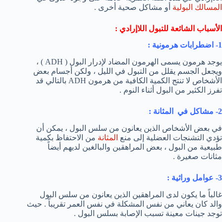
المسالك البولية
أو مشاكل صحية أخرى .
الأسباب الشائعة للتبول اللاإرادي :
1- اضطرابات هرمونية :
يوجد هرمون يسمى الهرمون المضاد لإدرار البول ( ADH ) ،
ويجعل الجسم يقلل من التبول في الليل ، ولكن أجسام بعض
الأشخاص لا تنتج الكمية الكافية من هرمون ADH بالتالي قد
تفرز الكثير من البول أثناء النوم .
2- مشاكل في المثانة :
في بعض الأشخاص الذين يعانون من سلس البول ، يمكن أن
تؤدي التشنجات العضلية إلى منع
المثانة
من الاحتفاظ بكمية
طبيعية من البول ، بعض المراهقين والبالغين لديهم أيضاً
مثانات صغيرة .
3- عوامل وراثية :
غالباً ما يكون لدى المراهقين الذين يعانون من سلس البول
والد كان يعاني من نفس المشكلة في نفس العمر تقريباً . حيث
توجد جينات معينة تسبب الإصابة بسلس البول .