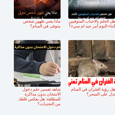
هل الحلم بالاحباب المتوفيين
ماذا يعني ظهور شخص
اثناء النوم أمر جيد ام سيء؟
متوفى في المنام؟
هل رؤية الفئران في المنام
شاهد تفسير حلم دخول
تدل على السحر؟
الامتحان بدون مذاكرة
للمطلقة: هل يعكس قلقك
من التحديات؟