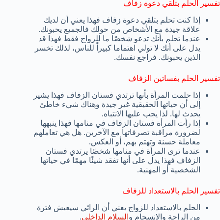
تفسير الحلم بتلقي دعوة زفاف
إذا كنت تحلم بتلقي دعوة زفاف فهذا يعني أن لديك
علاقة جيدة مع الأشخاص من حولك فالجميع يحبونك.
عندما تحلم بأنك تدعو شخصًا ما للزواج فقط فهذا قد
يدل على أنك لا تولي اهتماما كبيراً للناس، لذلك تخسر
الذين يحبونك. فراجع نفسك.
تفسير الحلم بفساتين الزفاف
إذا حلمت المرأة بأنها ترتدي فستان الزفاف فهذا يشير
إلى أن حياتها الحقيقية غير جيدة وهناك شيء خاطئ
يحدث لها. لذا يجب عليها الانتباه.
إذا رأت المرأة فستان الزفاف في منامها فهذا ينبهها
لضرورة مراقبة تصرفاتها مع الآخرين. هل هي تعاملهم
معاملة حسنة وتهتم بهم، أو العكس.
عندما ترى المرأة في منامها شخصًا يرتدي فستان
الزفاف فهذا يدل على أنها تفقد شيئًا مهمًا في حياتها
الشخصية أو المهنية.
تفسير الحلم بالاستعداد للزفاف
الحلم بالاستعداد للزواج يعني أن الرائي سيعيش فترة
من الراحة والانسجام و
السلام الداخلي
.