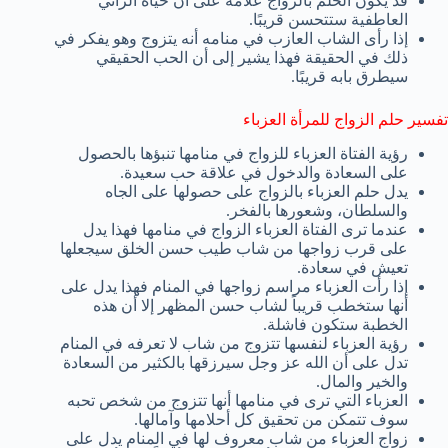
قد يكون الحلم بالزواج علامة على أن حياة الرائي
العاطفية ستتحسن قريبًا.
إذا رأى الشاب العازب في منامه أنه يتزوج وهو يفكر في
ذلك في الحقيقة فهذا يشير إلى أن الحب الحقيقي
سيطرق بابه قريبًا.
تفسير حلم الزواج للمرأة العزباء
رؤية الفتاة العزباء للزواج في منامها تنبؤها بالحصول
على السعادة والدخول في علاقة حب سعيدة.
يدل حلم العزباء بالزواج على حصولها على الجاه
والسلطان، وشعورها بالفخر.
عندما ترى الفتاة العزباء الزواج في منامها فهذا يدل
على قرب زواجها من شاب طيب حسن الخلق سيجعلها
تعيش في سعادة.
إذا رأت العزباء مراسم زواجها في المنام فهذا يدل على
أنها ستخطب قريباً لشاب حسن المظهر إلا أن هذه
الخطبة ستكون فاشلة.
رؤية العزباء لنفسها تتزوج من شاب لا تعرفه في المنام
تدل على أن الله عز وجل سيرزقها بالكثير من السعادة
والخير والمال.
العزباء التي ترى في منامها أنها تتزوج من شخص تحبه
سوف تتمكن من تحقيق كل أحلامها وآمالها.
زواج العزباء من شاب معروف لها في المنام يدل على