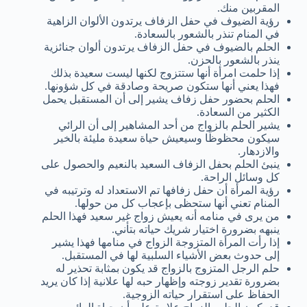
المقربين منك.
رؤية الضيوف في حفل الزفاف يرتدون الألوان الزاهية
في المنام تنذر بالشعور بالسعادة.
الحلم بالضيوف في حفل الزفاف يرتدون ألوان جنائزية
ينذر بالشعور بالحزن.
إذا حلمت امرأة أنها ستتزوج لكنها ليست سعيدة بذلك
فهذا يعني أنها ستكون صريحة وصادقة في كل شؤونها.
الحلم بحضور حفل زفاف يشير إلى أن المستقبل يحمل
الكثير من السعادة.
يشير الحلم بالزواج من أحد المشاهير إلى أن الرائي
سيكون محظوظًا وسيعيش حياة سعيدة مليئة بالخير
والازدهار.
ينبئ الحلم بحفل الزفاف السعيد بالنعيم والحصول على
كل وسائل الراحة.
رؤية المرأة أن حفل زفافها تم الاستعداد له وترتيبه في
المنام تعني أنها ستحظى بإعجاب كل من حولها.
من يرى في منامه أنه يعيش زواج غير سعيد فهذا الحلم
ينبهه بضرورة اختيار شريك حياته بتأني.
إذا رأت المرأة المتزوجة الزواج في منامها فهذا يشير
إلى حدوث بعض الأشياء السلبية لها في المستقبل.
حلم الرجل المتزوج بالزواج قد يكون بمثابة تحذير له
بضرورة تقدير زوجته وإظهار حبه لها علانية إذا كان يريد
الحفاظ على استقرار حياته الزوجية.