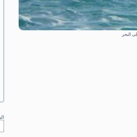
ى البحر
ال