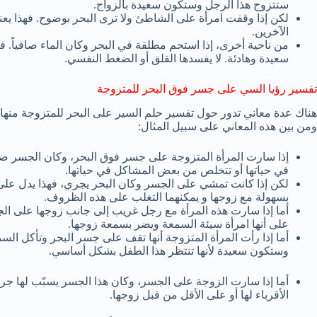
ستتزوج هذا الرجل وستكون سعيدة بالزواج.
لكن إذا وقفت امرأة على الشاطئ ولا ترى البحر بوضوح. فهذا ي
الآخرين.
من ناحية أخرى، إذا استحم مطلقة في البحر وكان الماء صافياً. فه
سعيدة وهادئة. لا يفسدها القلق أو الضغط النفسي.
تفسير رؤيا السي على جسر فوق البحر للمتزوجة
هناك عدة معاني تدور حول تفسير حلم السير على البحر للمتزوجة منها
ومن بين هذه المعاني على سبيل المثال:
إذا سارت المرأة المتزوجة على جسر فوق البحر، وكان الجسر ضعيف
في حياتها أو تتخلص من بعض المشاكل في حياتها.
لكن إذا كانت تمشي على الجسر وكان البحر يجري، فهذا يدل على أ
بسهولة مع زوجها و يمكنهما التغلب على هذه الظروف.
أما إذا سارت هذه المرأة مع رجل غريب إلى جانب زوجها على الج
على أنها امرأة سيئة السمعة ويضر بسمعة زوجها.
أما إذا رأت المرأة المتزوجة أنها تقف على جسر البحر وتأكل الس
وستكون سعيدة لأنها تنتظر هذا الطفل بشكل أساسي.
أما إذا سارت الزوجة على الجسر، وكان هذا الجسر يسبّب لها جروحا
الأقرباء لها أو على الأقل من قبل زوجها.