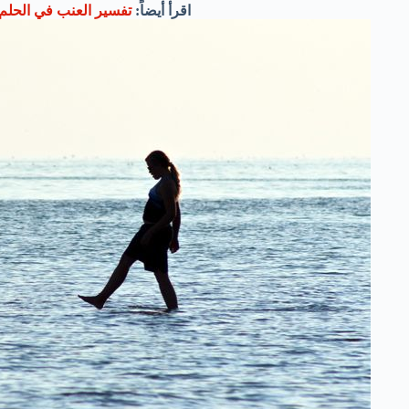
اقرأ أيضاً:
تفسير العنب في الحلم ١٢ رؤية مُبشرة بالخي