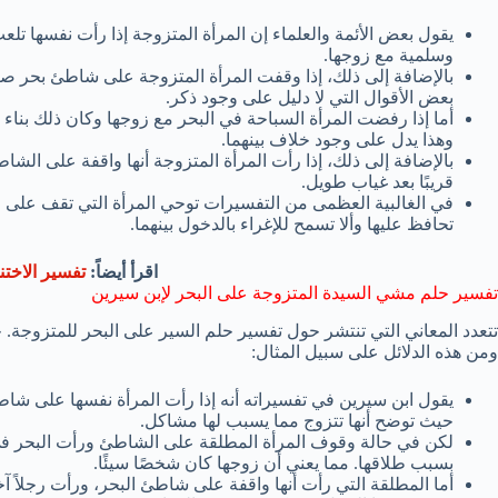
يقول بعض الأئمة والعلماء إن المرأة المتزوجة إذا رأت نفسها تل
وسلمية مع زوجها.
بالإضافة إلى ذلك، إذا وقفت المرأة المتزوجة على شاطئ بحر صاف
بعض الأقوال التي لا دليل على وجود ذكر.
أما إذا رفضت المرأة السباحة في البحر مع زوجها وكان ذلك بناء ع
وهذا يدل على وجود خلاف بينهما.
بالإضافة إلى ذلك، إذا رأت المرأة المتزوجة أنها واقفة على الشا
قريبًا بعد غياب طويل.
في الغالبية العظمى من التفسيرات توحي المرأة التي تقف على 
تحافظ عليها وألا تسمح للإغراء بالدخول بينهما.
اقرأ أيضاً:
تفسير الاختن
تفسير حلم مشي السيدة المتزوجة على البحر لإبن سيرين
تتعدد المعاني التي تنتشر حول تفسير حلم السير على البحر للمتزوجة. 
ومن هذه الدلائل على سبيل المثال:
يقول ابن سيرين في تفسيراته أنه إذا رأت المرأة نفسها على شاطئ 
حيث توضح أنها تتزوج مما يسبب لها مشاكل.
لكن في حالة وقوف المرأة المطلقة على الشاطئ ورأت البحر في
بسبب طلاقها. مما يعني أن زوجها كان شخصًا سيئًا.
أما المطلقة التي رأت أنها واقفة على شاطئ البحر، ورأت رجلاً آ