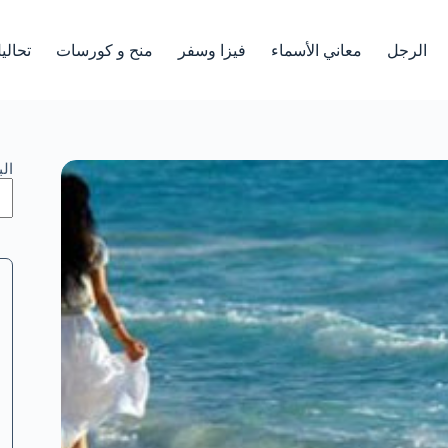
الرجل
معاني الأسماء
فيزا وسفر
منح و كورسات
تحالي
ال