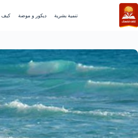
لتجاوز
لى
لمحتوى
تنمية بشرية
ديكور و موضة
كيف