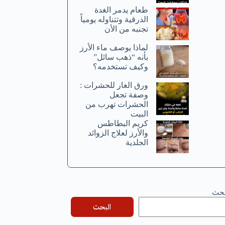
طعام يدمر الغدة
الدرقية وتتناوله يومياً
تجنبه من الأن
لماذا يوصف ماء الأرز
بأنه “ذهب سائل”
وكيف تستخدمه؟
ورق الغار للحشرات :
وصفة تجعل
الحشرات تهرب من
البيت
كريم البطاطس
والأرز لعلاج الزوائد
الجلدية
بحث
البحث