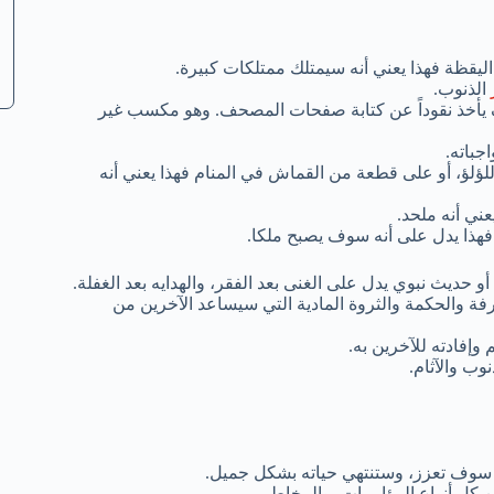
ليقظة فهذا يعني أنه سيمتلك ممتلكات كبيرة.
الذنوب.
يأخذ نقوداً عن كتابة صفحات المصحف. وهو مكسب غير
جباته.
لؤلؤ، أو على قطعة من القماش في المنام فهذا يعني أنه
عني أنه ملحد.
هذا يدل على أنه سوف يصبح ملكا.
و حديث نبوي يدل على الغنى بعد الفقر، والهدايه بعد الغفلة.
رفة والحكمة والثروة المادية التي سيساعد الآخرين من
وإفادته للآخرين به.
ب والآثام.
ي سوف تعزز، وستنتهي حياته بشكل جميل.
 كل أنواع المؤامرات، والمخاطر.