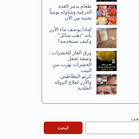
طعام يدمر الغدة
الدرقية وتتناوله يومياً
تجنبه من الأن
لماذا يوصف ماء الأرز
بأنه “ذهب سائل”
وكيف تستخدمه؟
ورق الغار للحشرات :
وصفة تجعل
الحشرات تهرب من
البيت
كريم البطاطس
والأرز لعلاج الزوائد
الجلدية
بحث
البحث