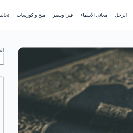
الرجل
معاني الأسماء
فيزا وسفر
منح و كورسات
تحالي
ال