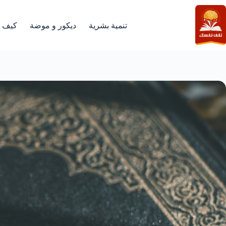
لتجاوز
لى
لمحتوى
تنمية بشرية
ديكور و موضة
كيف