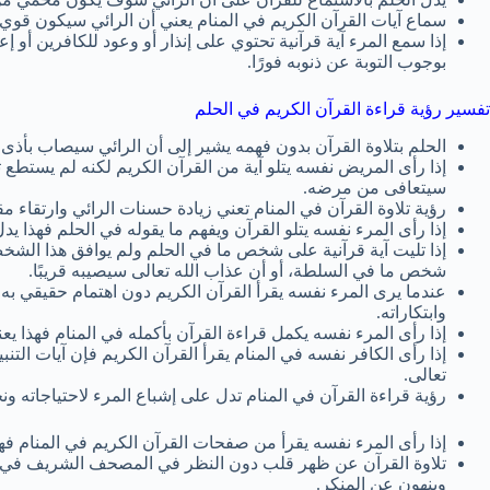
سماع آيات القرآن الكريم في المنام يعني أن الرائي سيكون قو
إذا سمع المرء آية قرآنية تحتوي على إنذار أو وعود للكافرين أو إعل
بوجوب التوبة عن ذنوبه فورًا.
تفسير رؤية قراءة القرآن الكريم في الحلم
الحلم بتلاوة القرآن بدون فهمه يشير إلى أن الرائي سيصاب بأذى.
إذا رأى المريض نفسه يتلو آية من القرآن الكريم لكنه لم يستطع تذ
سيتعافى من مرضه.
رؤية تلاوة القرآن في المنام تعني زيادة حسنات الرائي وارتقاء مق
إذا رأى المرء نفسه يتلو القرآن ويفهم ما يقوله في الحلم فهذا ي
إذا تليت آية قرآنية على شخص ما في الحلم ولم يوافق هذا الش
شخص ما في السلطة، أو أن عذاب الله تعالى سيصيبه قريبًا.
عندما يرى المرء نفسه يقرأ القرآن الكريم دون اهتمام حقيقي به 
وابتكاراته.
إذا رأى المرء نفسه يكمل قراءة القرآن بأكمله في المنام فهذا يعن
إذا رأى الكافر نفسه في المنام يقرأ القرآن الكريم فإن آيات التن
تعالى.
رؤية قراءة القرآن في المنام تدل على إشباع المرء لاحتياجاته ون
إذا رأى المرء نفسه يقرأ من صفحات القرآن الكريم في المنام فه
تلاوة القرآن عن ظهر قلب دون النظر في المصحف الشريف في الم
وينهون عن المنكر.