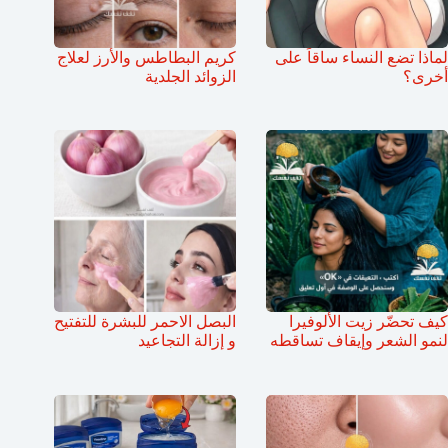
لماذا تضع النساء ساقاً على
كريم البطاطس والأرز لعلاج
أخرى؟
الزوائد الجلدية
كيف تحضّر زيت الألوفيرا
البصل الاحمر للبشرة للتفتيح
لنمو الشعر وإيقاف تساقطه
و إزالة التجاعيد