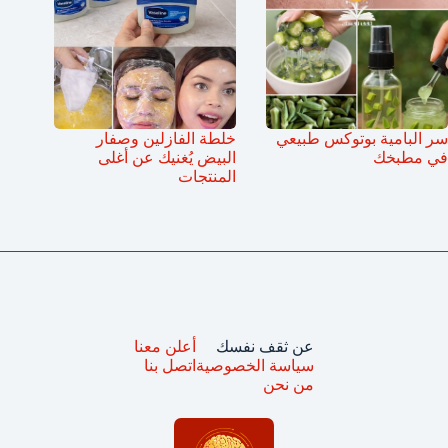
سر البامية بوتوكس طبيعي
خلطة الفازلين وصفار
في مطبخك
البيض يُغنيك عن أغلى
المنتجات
عن ثقف نفسك
أعلن معنا
سياسة الخصوصية
اتصل بنا
من نحن