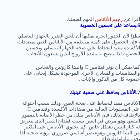
اقرا عن
رجيم الأناناس
المهم لصحتك
6.يساعد علي
تحسين الخصوبة
نظرًا لأن الجذور الحرة يمكنها أن تلحق الضرر بالجهاز التناسلي
، فإن الحصول على كمية منتظمة من الأناناس الغني بمضادات
الأكسدة مفيد للحفاظ علي صحة الجهاز التناسلي وتحسين
الخصوبة لذا ينصح به بشدة للأزواج الذين يسعون للأنجاب .
كما يمكن أن يؤثر فيتامين C والبيتا كاروتين والنحاس
والفيتامينات والمعادن الأخرى الموجودة بشكل إيجابي على
خصوبة كل من الذكور والإناث .
7.الأناناس يحافظ علي صحية عينيك
الاناناس مفيد للحفاظ علي صحة العين، وذلك بسبب أحتوائة
علي المستويات العالية من مضادات الأكسدة وفيتامين C.
بالإضافة لذلك، فإن الأناناس يقلل من خطر الأصابة بالضمور
البقعي وهو مرض في العين يسبب فقدان البصر الذي يتعرض
له كبار السن بشكل خاص .كما يحتوي الأناناس على الكثير
من البيتا كاروتين وهوعنصر أساسي ضروري لرؤية صحية لذا
يجب تناولها بانتظام .