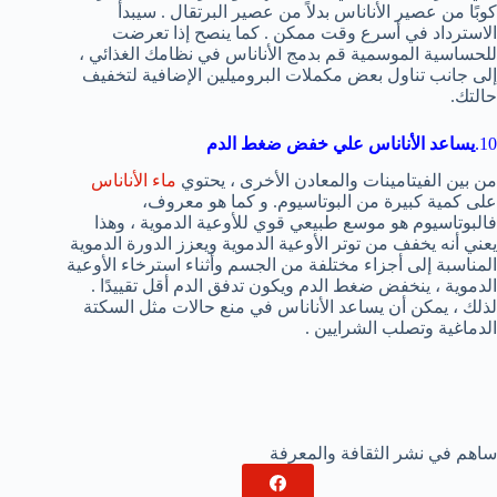
كوبًا من عصير الأناناس بدلاً من عصير البرتقال . سيبدأ
الاسترداد في أسرع وقت ممكن . كما ينصح إذا تعرضت
للحساسية الموسمية قم بدمج الأناناس في نظامك الغذائي ،
إلى جانب تناول بعض مكملات البروميلين الإضافية لتخفيف
حالتك.
10.
يساعد الأناناس علي خفض ضغط الدم
من بين الفيتامينات والمعادن الأخرى ، يحتوي
ماء الأناناس
على كمية كبيرة من البوتاسيوم. و كما هو معروف،
فالبوتاسيوم هو موسع طبيعي قوي للأوعية الدموية ، وهذا
يعني أنه يخفف من توتر الأوعية الدموية ويعزز الدورة الدموية
المناسبة إلى أجزاء مختلفة من الجسم وأثناء استرخاء الأوعية
الدموية ، ينخفض ​​ضغط الدم ويكون تدفق الدم أقل تقييدًا .
لذلك ، يمكن أن يساعد الأناناس في منع حالات مثل السكتة
الدماغية وتصلب الشرايين .
ساهم في نشر الثقافة والمعرفة