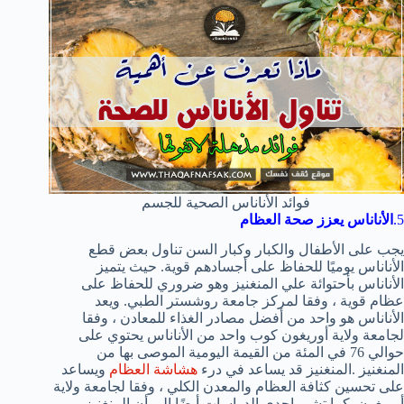
فوائد الأناناس الصحية للجسم
5.
الأناناس يعزز صحة العظام
يجب على الأطفال والكبار وكبار السن تناول بعض قطع
الأناناس يوميًا للحفاظ على أجسادهم قوية. حيث يتميز
الأناناس بأحتوائة علي المنغنيز وهو ضروري للحفاظ على
عظام قوية ، وفقا لمركز جامعة روشستر الطبي. ويعد
الأناناس هو واحد من أفضل مصادر الغذاء للمعادن ، وفقا
لجامعة ولاية أوريغون كوب واحد من الأناناس يحتوي على
حوالي 76 في المئة من القيمة اليومية الموصى بها من
المنغنيز .المنغنيز قد يساعد في درء
هشاشة العظام
ويساعد
على تحسين كثافة العظام والمعدن الكلي ، وفقا لجامعة ولاية
أوريغون .كما تشير إحدى الدراسات أيضًا إلى أن المنغنيز