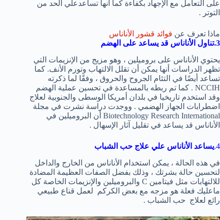
على التعامل مع الإجهاد بكفاءة كما انها تساعدعلي الحد من
التوتر .
ماذا تعرف عن
فوائد قشور الأناناس
3.تناول الأناناس قد يساعد على الهضم
يحتوي الأناناس على بروميلين ، وهو مزيج من الإنزيمات التي
تظهر الدراسات أنها يمكن أن تقلل الالتهاب وتورم الأنف. كما
تساعد أيضًا في التئام الجروح والحروق ، وفقًا لما ذكرته
NCCIH . كما تم ربطه بالمساعدة في تحسين عملية الهضم
وقد استخدم تاريخيا في بلدان أمريكا الوسطى والجنوبية لعلاج
اضطرابات الجهاز الهضمي . ووجدت دراسة نشرت في مجلة
Biotechnology Research International أن البروميلين في
الأناناس قد يساعد في تقليل آثار الإسهال .
4.
يساعد الأناناس علي علاج حب الشباب
في هذه الحالة ، يمكن استخدام الأناناس من الخارج والداخل
لتحسين حالة بشرتك ، وذلك بفضل الصفات العظيمة المضادة
للالتهابات مثل فيتامين C والبروميلين والإنزيمات الخاصة كل
ماعليك فعلة هو مزجه مع بعض الكركم لعمل قناع طبيعي
رائع لعلاج حب الشباب .