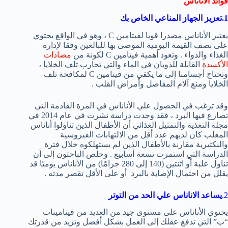
فوائد الأناناس
1.تعزيز الجهاز المناعي الخاص بك
يعتبر الأناناس مصدرا قويا لفيتامين C ، وهو في الواقع يحتوي
على نصف القيمة اليومية الموصى بها للبالغين وفقا لإدارة
الغذاء والدواء . وتعود أهمية فيتامين C لكونة من
مضادات
الأكسدة
القابلة للذوبان في الماء والتي تحارب تلف الخلايا ،
وتحتاج أجسامنا إلى ما يكفي من فيتامين C لمكافحة تلف
الخلايا ومنع آلام المفاصل وأمراض القلب .
وقد ترغب في الحصول علي الأناناس في المرة القادمة التي
تصارع فيها البرد ، فقد وجدت دراسة نشرت في عام 2014 في
مجلة التغذية والتمثيل الغذائي أن الأطفال الذين تناولوا أناناس
المعلب كان لديهم عدد أقل من الالتهابات الفيروسية
والبكتيرية مقارنة بالأطفال الذين لم يستهلكوه خلال فترة
الدراسة التي استمرت تسعة أسابيع . وخلص الباحثون إلى أن
تناول علبة أو اثنتين (140 إلى 280 جرامًا) من الأناناس يوميًا قد
يقلل من احتمال الإصابة بالبرد أو على الأقل تقصر مدته .
2.
يساعد الاناناس علي الحد من التوتر
يحتوي الأناناس على مستوى جيد من العديد من فيتامينات
“ب” التي تدفع عقلك إلى العمل بشكل أفضل وتزيد من قدرتك