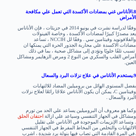
8.الأناناس غني بمضادات الأكسدة التي تعمل علي مكافحة
الأمراض
وفقًا لدراسة نشرت في يونيو 2014 في جزيئات ، فإن الأناناس
يعد مصدرًا كبيرًا لمضادات الأكسدة ، وخاصة الفينولات
والفلافونويد وفيتامين سي . وفقًا لل NCCIH ، تساعد
مضادات الاكسدة علي محاربة الجذور الحرة التي يمنكها ان
تسبب تلفًا خلويًا وتؤدي إلى مشاكل صحية ، بما في ذلك
أمراض القلب والسكري من النوع 2 ومرض الزهايمر ومشاكل
العين.
9.يستخدم الأناناس في
علاج نزلات البرد والسعال
بفضل المستوى الهائل من بروميلين المضاد للالتهابات
وفيتامين C، يمكن أن يكون الأناناس علاجًا رائعًا لعلاج نزلات
البرد والسعال .
وكما هو معروف أن البروميلين يساعد علي الحد من تورم
ومشاكل في الجهاز التنفسي وسياعد علي ازالة
احتقان الحلق
. وتساعد الإنزيمات الموجودة في الأناناس على تقليل
الالتهابات والتخلص من المخاط المفرط في الجهاز التنفسي
.في المرة القادمة التي تصاب فيها بنولة برد شديدة ، اشرب