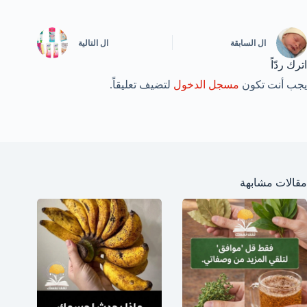
ال
السابقة
ال
التالية
اترك ردّاً
يجب أنت تكون
مسجل الدخول
لتضيف تعليقاً.
مقالات مشابهة