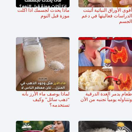
أقوى الأوراق النباتية أثبتت
ماذا يحدث لجسمك اذا اكلت
الدراسات فعاليتها في دعم
موزة قبل النوم
الجسم
طعام يدمر الغدة الدرقية
لماذا يوصف ماء الأرز بأنه
وتتناوله يومياً تجنبه من الأن
“ذهب سائل” وكيف
تستخدمه؟