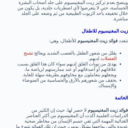
وينصح بعدم تركيز زيت المغنيسيوم على جلد أصحاب البشرة
الحساسة، حتى لا يتعرضوا لأي اضطربات جلدية، بل يكون من
خلال تخفيفه بأحد الزيوت الطبيعية من ثم وضعه على الجلد
مباشرة.
زيت المغنيسيوم للاطفال
تتعدد
فوائد زيت المغنيسيوم
للأطفال، وهي:
يقلل من شعور الطفل بالغضب الشديد ويعالج
تشنج
العضلات
لديهم.
يهدئ من نوبات القلق لديهم سواء كان هذا القلق بسبب
علاقاتهم أو أصدقائهم أو عند ممارستهم لرياضة ما،
ويجعلهم يتعاملون مع مخاوفهم بطريقة سهلة للغاية.
يخفف من شعورهم بالأرق والحساسية من الضوضاء
والإمساك.
الخاتمة
فوائد زيت المغنيسيوم
لا حصر لها، حيث إن الكثير من
الدراسات العلمية أكدت أن المغنيسيوم من أكثر العناصر
الغذائية المهمة التي تقي جسم الإنسان من مخاطر صحية
عديدة والتي يواجهها بشكل يومي، حيث إن تلك الفوائد تتنوع ما