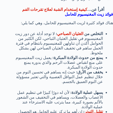
أقرأ عن…
كيفية إستخدام الشبة لعلاج تقرحات الفم
فوائد زيت المغنيسيوم للحامل
هناك فوائد كثيرة لزيت المغنيسيوم للحامل، وهي كما يلي:
التخلص من
الغثيان الصباحي
:
لا توجد أدلة عن دور زيت
المغنيسيوم في تقليل الغثيان الثباحي، لكن الكثير من
الحوامل أكدن أن تناولهن للمغنيسيوم بانتظام في فترة
الحمل ساهم في تخفيف الغثيان الصباحي لهن بشكل
ملحوظ.
يمنع من حدوث الولادة المبكرة:
يعمل زيت المغنيسيوم
على منع انقباض عضلات الرحم والذي بدوره يمنع
حدوث الولادة المبكرة.
يخفف من الأرق:
حيث إنه يساهم في تحسين النوم من
خلال تنظيم عمل النواقل العصبية والتي تعتبر مسؤولة
عن النوم العميق بالجسم.
يسهل عملية الولادة:
لأن له دورًا كبيرًا في تنظيم عمل
الأعصاب والعضلات، ويساهم في التخفيف من الشعور
بالألم بصورة كبيرة، مما يترتب عليه الاسترخاء عند
عملية الولادة.
تقليل التوتر
:
إن أهم ما تركز عليه الحامل هو الحصول