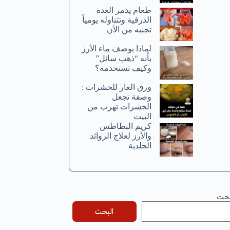
طعام يدمر الغدة
الدرقية وتتناوله يومياً
تجنبه من الأن
لماذا يوصف ماء الأرز
بأنه “ذهب سائل”
وكيف تستخدمه؟
ورق الغار للحشرات :
وصفة تجعل
الحشرات تهرب من
البيت
كريم البطاطس
والأرز لعلاج الزوائد
الجلدية
بحث
البحث