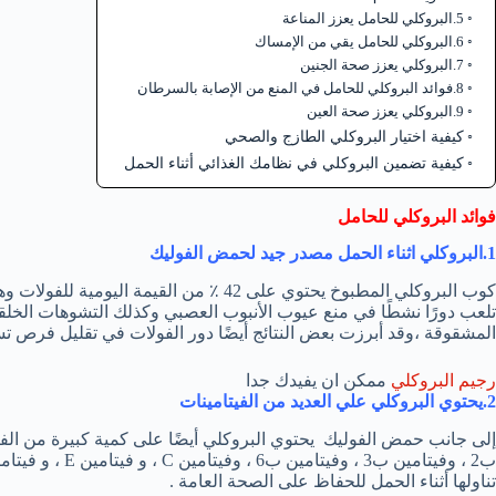
5.البروكلي للحامل يعزز المناعة
6.البروكلي للحامل يقي من الإمساك
7.البروكلي يعزز صحة الجنين
8.فوائد البروكلي للحامل في المنع من الإصابة بالسرطان
9.البروكلي يعزز صحة العين
كيفية اختيار البروكلي الطازج والصحي
كيفية تضمين البروكلي في نظامك الغذائي أثناء الحمل
فوائد البروكلي للحامل
1.البروكلي اثناء الحمل مصدر جيد لحمض الفوليك
كوب البروكلي المطبوخ يحتوي على 42 ٪ من القيمة اليومية للفولات وهو مفيد لصحة الام و
تلعب دورًا نشطًا في منع عيوب الأنبوب العصبي وكذلك التشوهات الخلق
المشقوقة ،وقد أبرزت بعض النتائج أيضًا دور الفولات في تقليل فرص ت
رجيم البروكلي
ممكن ان يفيدك جدا
2.يحتوي البروكلي علي العديد من الفيتامينات
تناولها أثناء الحمل للحفاظ على الصحة العامة .