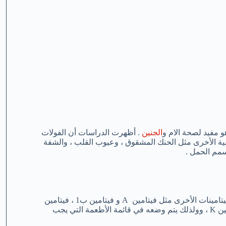
الجنين
. أظهرت الدراسات أن الفولات
ية الأخرى مثل الحنك المشقوق ، وعيوب القلب ، والشفة
سمم الحمل .
إلى جانب حمض الفوليك يحتوي البروكلي أيضًا على كمية كبيرة من الفيتامينات الأخرى مثل فيتامين A و فيتامين ب1 ، فيتامين
ب2 ، وفيتامين ب3 ، وفيتامين ب6 ، وفيتامين C ، و فيتامين E ، و فيتامين K ، وولذلك يتم وضعه في قائمة الأطعمة التي يجب