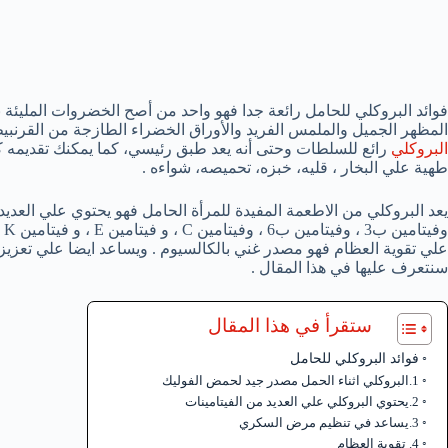
فوائد البروكلي للحامل رائعة جدا فهو واحد من أصح الخضروات المليئة با
المظهر الجميل والملمس الفريد والأوراق الخضراء الطازجة من القرنبيط
البروكلي
رائع للسلطات وحتى أنه يعد طبق رئيسي، كما يمكنك تقديمه كطب
طهية علي البخار ، قليه، خبزه، تحميصه، شواءه .
وف
علي تقوية العظام فهو مصدر غني بالكالسيوم . ويساعد ايضا علي تعزيز ال
سنتعرف عليها في هذا المقال .
ستقرأ في هذا المقال
فوائد البروكلي للحامل
1.البروكلي اثناء الحمل مصدر جيد لحمض الفوليك
2.يحتوي البروكلي علي العديد من الفيتامينات
3.يساعد في تنظيم مرض السكري
4. تقوية العظام