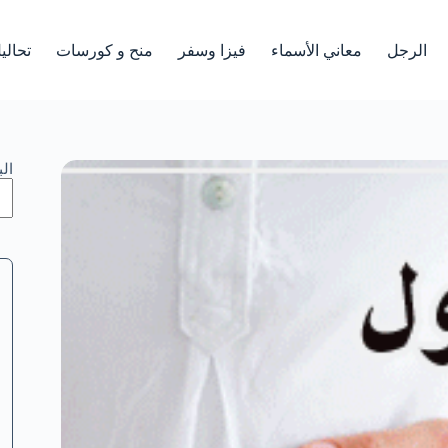
الرجل
معاني الأسماء
فيزا وسفر
منح و كورسات
تحالي
ال