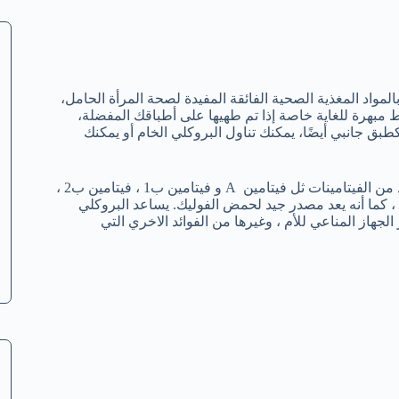
لمواد المغذية الصحية الفائقة المفيدة لصحة المرأة الحامل،
 مبهرة للغاية خاصة إذا تم طهيها على أطباقك المفضلة،
ق جانبي أيضًا، يمكنك تناول البروكلي الخام أو يمكنك
يعد البروكلي من الاطعمة المفيدة للمرأة الحامل فهو يحتوي علي العديد من الفيتامينات ثل فيتامين A و فيتامين ب1 ، فيتامين ب2 ،
يتامين ب3 ، وفيتامين ب6 ، وفيتامين C ، و فيتامين E ، و فيتامين K ، كما أنه يعد مصدر جيد لحمض الفوليك. يساعد البروكلي
جهاز المناعي للأم ، وغيرها من الفوائد الاخري التي