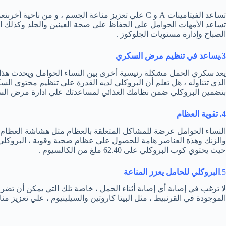
تساعد الفيتامينات A و C علي تعزيز مناعة الجسم ، و من
تساعد الأمهات الحوامل على الحفاظ على صحة العينين والجلد وكذلك ا
الصباح وإدارة مستويات الجلوكوز .
3.يساعد في تنظيم مرض السكري
يعد سكري الحمل مشكلة رئيسية أخرى بين النساء الحوامل ويحدث هذا ل
الذي تتناوله ، هل تعلم أن البروكلي لديه القدرة على تنظيم محتوى ا
بتضمين البروكلي ضمن نظامك الغذائي لمساعدتك علي ادارة مرض السك
4. تقوية العظام
النساء الحوامل عرضة للمشاكل المتعلقة بالعظام مثل هشاشة العظام أ
والزنك وهذة العناصر هامة للحصول علي عظام صحية وقوية ، البروكلي ي
حيث يحتوي كوب البروكلي على 62.40 ملغ من الكالسيوم .
5.
البروكلي للحامل يعزز المناعة
لا ترغب في إصابة أي إصابة أثناء الحمل ، خاصة تلك التي يمكن أن تضر
الموجودة في القرنبيط ، مثل البيتا كاروتين والسيلينيوم ، علي تعزيز م