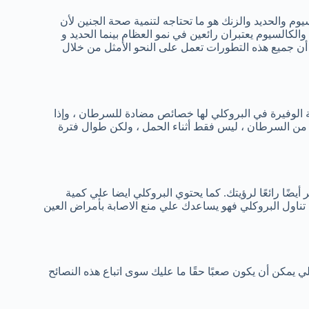
 علي مزيج من الفولات وفيتامين C وفيتامين K والكالسيوم والحديد والزنك هو ما تحتاجه لتنمية صحة الجنين لأن
الفولات سيضمن أن التطوير الأمثل للدماغ والجهاز العصبي وفيتامين K والكالسيوم يعتبران رائعين في نمو العظام بينما الحديد و
ا يكفي من خلايا الدم الحمراء ، و فيتامين C يتأكد من أن جميع هذه التطورات تعمل على النحو الأمثل من خلال
اتية الوفيرة في البروكلي لها خصائص مضادة للسرطان ، وإذا
ة من السرطان ، ليس فقط أثناء الحمل ، ولكن طوال فترة
يضًا رائعًا لرؤيتك. كما يحتوي البروكلي ايضا علي كمية
 تناول البروكلي فهو يساعدك علي منع الاصابة بأمراض العين
ي يمكن أن يكون صعبًا حقًا ما عليك سوى اتباع هذه النصائح