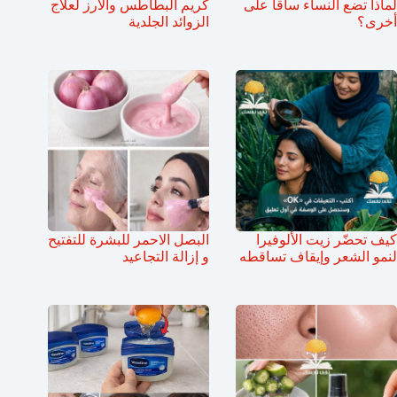
لماذا تضع النساء ساقاً على
كريم البطاطس والأرز لعلاج
أخرى؟
الزوائد الجلدية
كيف تحضّر زيت الألوفيرا
البصل الاحمر للبشرة للتفتيح
لنمو الشعر وإيقاف تساقطه
و إزالة التجاعيد