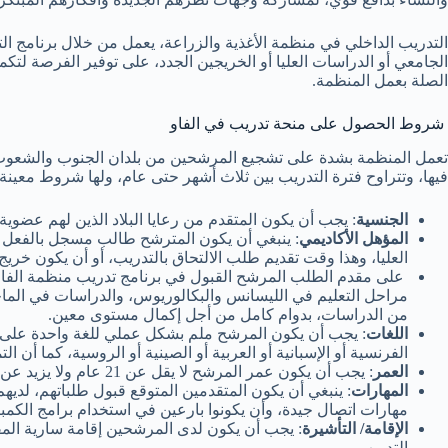
التدريب الداخلي في منظمة الأغذية والزراعة، يعمل من خلال برنامج ال
الجامعي أو الدراسات العليا أو الخريجين الجدد، على توفير الفرصة لتكم
الصلة بعمل المنظمة.
شروط الحصول على منحة تدريب في الفاو
تعمل المنظمة بشدة على تشجيع المرشحين من بلدان الجنوب والشعوب ال
فيها، وتتراوح فترة التدريب بين ثلاث أشهر حتى عام، ولها شروط معينة ن
الجنسية
: يجب أن يكون المتقدم من رعايا البلاد الذين لهم عضوية
المؤهل الأكاديمي
: ينبغي أن يكون المترشح طالب مسجل بالفعل في
العليا، وهذا وقت تقديم طلب الالتحاق بالتدريب، أو أن يكون خري
على مقدم الطلب المرشح القبول في برنامج تدريب منظمة الفاو مت
مراحل التعليم في الليسانس والبكالوريوس، والدراسات في الماجس
من الدراسات، بدوام كامل من أجل إكمال مستوى معين.
اللغات
: يجب أن يكون المرشح ملم بشكل عملي للغة واحدة على أقل
الفرنسية أو الإسبانية أو العربية أو الصينية أو الروسية، كما أن ا
العمر
: يجب أن يكون عمر المرشح لا يقل عن 21 عام ولا يزيد عن 30، وهذا عند بداية التدريب.
المهارات
: ينبغي أن يكون المتقدمين المتوقع قبول طلباتهم، لديهم
مهارات اتصال جيدة، وأن يكونوا بارعين في استخدام برامج الكمبي
الإقامة/ التأشيرة
: يجب أن يكون لدى المرشحين إقامة سارية المف
التدريب.