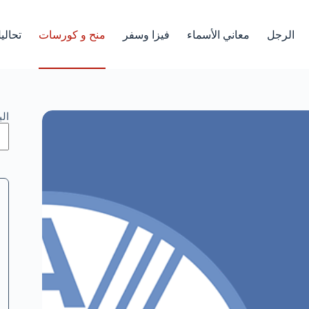
الرجل
معاني الأسماء
فيزا وسفر
منح و كورسات
تحالي
ال