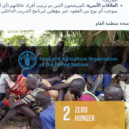
العلاقات الأسرية
: المرشحون الذين تم ترتيب أفراد عائلاتهم (أي ال
بموجب أي نوع من العقود، غير مؤهلين لبرنامج التدريب الداخلي.
منحة منظمة الفاو