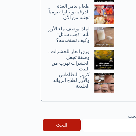
طعام يدمر الغدة
الدرقية وتتناوله يومياً
تجنبه من الأن
لماذا يوصف ماء الأرز
بأنه “ذهب سائل”
وكيف تستخدمه؟
ورق الغار للحشرات :
وصفة تجعل
الحشرات تهرب من
البيت
كريم البطاطس
والأرز لعلاج الزوائد
الجلدية
بحث
البحث