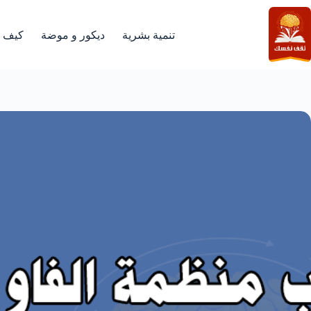
لتجاوز
لى
لمحتوى
تنمية بشرية
ديكور و موضة
كيف