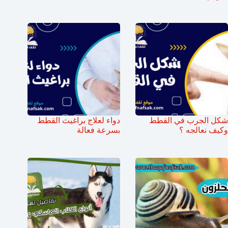
شكل الجرب في القطط
دواء لعلاج براغيث القطط
وكيف نعالجه ؟
بسرعة فعالة