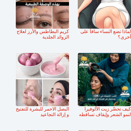
لماذا تضع النساء ساقاً على
كريم البطاطس والأرز لعلاج
أخرى؟
الزوائد الجلدية
كيف تحضّر زيت الألوفيرا
البصل الاحمر للبشرة للتفتيح
لنمو الشعر وإيقاف تساقطه
و إزالة التجاعيد