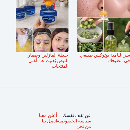
سر البامية بوتوكس طبيعي
خلطة الفازلين وصفار
في مطبخك
البيض يُغنيك عن أغلى
المنتجات
عن ثقف نفسك
أعلن معنا
سياسة الخصوصية
اتصل بنا
من نحن