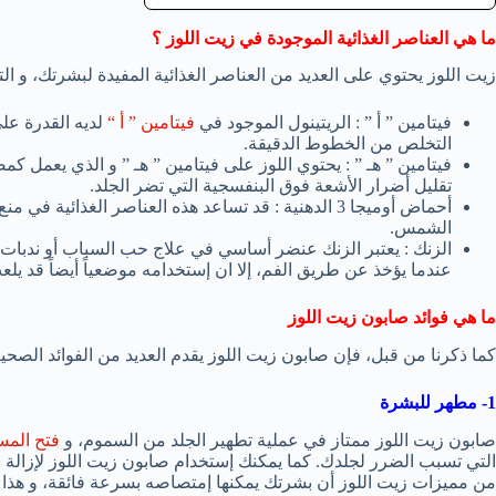
ما هي العناصر الغذائية الموجودة في زيت اللوز ؟
زيت اللوز يحتوي على العديد من العناصر الغذائية المفيدة لبشرتك، و ال
فيتامين ” أ ” : الريتينول الموجود في
فيتامين ” أ “
لديه القدرة على 
التخلص من الخطوط الدقيقة.
فيتامين ” هـ ” : يحتوي اللوز على فيتامين ” هـ ” و الذي يعمل كم
تقليل أضرار الأشعة فوق البنفسجية التي تضر الجلد.
أحماض أوميجا 3 الدهنية : قد تساعد هذه العناصر الغذائ
الشمس.
الزنك : يعتبر الزنك عنضر أساسي في علاج حب السباب أو ندبات الو
عندما يؤخذ عن طريق الفم، إلا ان إستخدامه موضعياً أيضاً قد ي
ما هي فوائد صابون زيت اللوز
كما ذكرنا من قبل، فإن صابون زيت اللوز يقدم العديد من الفوائد الصح
1- مطهر للبشرة
صابون زيت اللوز ممتاز في عملية تطهير الجلد من السموم، و
فتح المس
التي تسبب الضرر لجلدك. كما يمكنك إستخدام صابون زيت اللوز لإزالة
من مميزات زيت اللوز أن بشرتك يمكنها إمتصاصه بسرعة فائقة، و هذا