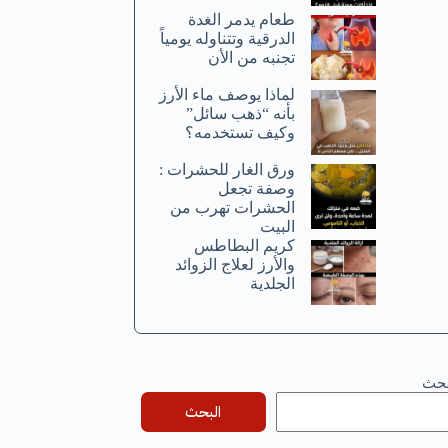
طعام يدمر الغدة
الدرقية وتتناوله يومياً
تجنبه من الأن
لماذا يوصف ماء الأرز
بأنه “ذهب سائل”
وكيف تستخدمه؟
ورق الغار للحشرات :
وصفة تجعل
الحشرات تهرب من
البيت
كريم البطاطس
والأرز لعلاج الزوائد
الجلدية
بحث
البحث