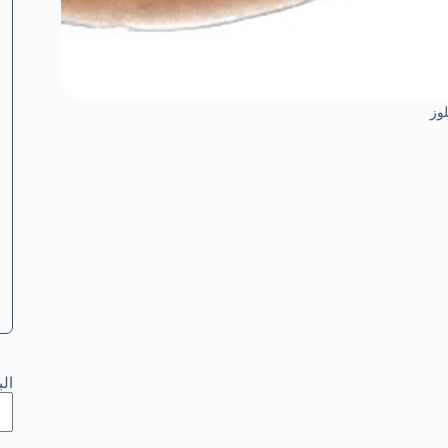
وز
ال