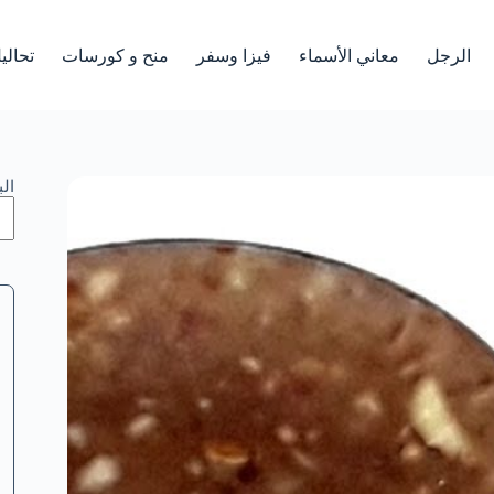
الرجل
معاني الأسماء
فيزا وسفر
منح و كورسات
تحالي
ال