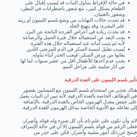
في حالة الإفراط بتناول النبات قد يُسبب إقبال على
الطعام بشكل كبير،، مع شعور باضطرابات في البطن،
وشعور بالغثيان.
قد تحدث حالات التهابات من وضع بلسم الليمون أو زيته
على البشرة، وقد يتهيج الجلد.
قد يحدث زيادة في أعراض القرحة الناتجة عن البرد.
يجب البعد عن استعماله خلال فترة الحمل والرضاعة
لأنه لم يثبت أمانه عند استعماله خلال هذه الفترة.
يُسبب تقليل لنسبة السكر في الدم للمرضى اللذين
يعانوا من مرض السكر، فيجب الحذر أثناء تناوله.
يجب عدم أخذها للأطفال أقل من عشر سنوات لما لها
من آثار سلبية على مراحل النمو.
تأثير بلسم الليمون على الغدة الدرقية
هناك تحذير من استخدام بلسم الليمون مع المصابين بقصور
في الوظائف الخاصة بالغدة الدرقية. لأنه تبين أن النبات يعمل
على خفض معدل الهرمون الخاص بالغدة الدرقية، بالإضافة
إلى تفاعله مع الأدوية الخاصة ببدائل الهرمون للغدة الدرقية.
لابد وأن نكون على علم تام بأن كل شيء وله فوائد وأضرار،
فعلى الرغم من فوائد بلسم الليمون إلا أن في حالة الإسراف
فينتج عن ذلك أمور سلبية وأضرار، فكن على حذر من