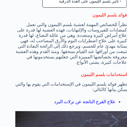
تأثير بلسم الليمون على الغدة الدرقية
فوائد بلسم الليمون
نظراً للخصائص المهمة لعشبة بلسم الليمون والتي تعمل
كمضادات للفيروسات والإلتهابات، فهذه العشبة لها قدرة على
علاج أمراض كثيرة ومتعددة. وهي من عائلة النعناع، لها قدرة
كبيرة على علاج اضطرابات النوم والأرق المصاحب له، فهي
بمثابة مهدئ عام للجسم، ويرجع ذلك إلى الرائحة النفاذة التي
تنبعث من أوراقها عند القيام بسحقها. ومنذ القدم وهذه العشبة
معروفة بخصائصها المميزة التي جعلتهم يستخدمونها في
علاجات كثيرة، بشتى الأنواع.
استخدامات بلسم الليمون
تظهر فوائد بلسم الليمون في الإستخدامات التي يقوم بها والتي
يمكن بيانها كالتالي:
علاج القرح الناتجة عن نزلات البرد