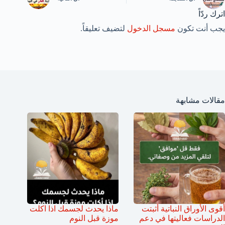
اترك ردّاً
يجب أنت تكون
مسجل الدخول
لتضيف تعليقاً.
مقالات مشابهة
أقوى الأوراق النباتية أثبتت
ماذا يحدث لجسمك اذا اكلت
الدراسات فعاليتها في دعم
موزة قبل النوم