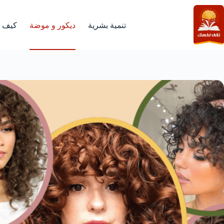
لتجاوز
لى
لمحتوى
تنمية بشرية
ديكور و موضة
كيف