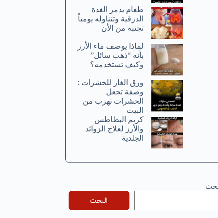
طعام يدمر الغدة
الدرقية وتتناوله يومياً
تجنبه من الأن
لماذا يوصف ماء الأرز
بأنه “ذهب سائل”
وكيف تستخدمه؟
ورق الغار للحشرات :
وصفة تجعل
الحشرات تهرب من
البيت
كريم البطاطس
والأرز لعلاج الزوائد
الجلدية
بحث
البحث