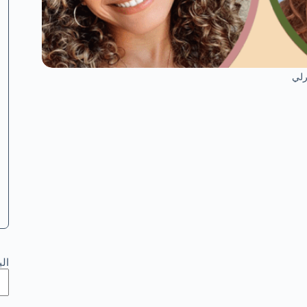
لي
ال