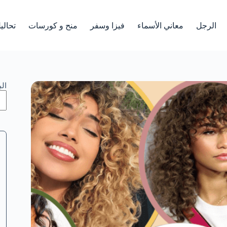
الرجل
معاني الأسماء
فيزا وسفر
منح و كورسات
تحالي
ال