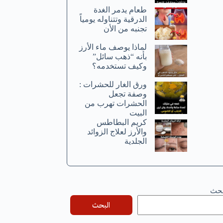
طعام يدمر الغدة
الدرقية وتتناوله يومياً
تجنبه من الأن
لماذا يوصف ماء الأرز
بأنه “ذهب سائل”
وكيف تستخدمه؟
ورق الغار للحشرات :
وصفة تجعل
الحشرات تهرب من
البيت
كريم البطاطس
والأرز لعلاج الزوائد
الجلدية
بحث
البحث