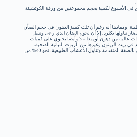
تين في الأسبوع لكمية بحجم مجموعتين من ورقة الكوتشينة
ة. ومفادها أنه رغم أن ثلث كمية الدهون في حجم الضأن
 والتي من المعلوم أنه من الضار تناولها بكثرة. إلا أن لحوم الضأن الذي رعى وتنقل
بالحركة في البراري وتناول أعشاب المراعي الطبيعية، يحتوي على كميات عالية من دهون أوميغا – 3 وأيضا يحتوي على كميات
د في زيت الزيتون وغيرها من الزيوت النباتية الصحية.
وتحديدا قد تبلغ نسبة الدهون الأحادية غير المشبعة في الضأن الذي رعى بالصفة المتقدمة وتناول الأعشاب الطبيعية، نحو 40% من