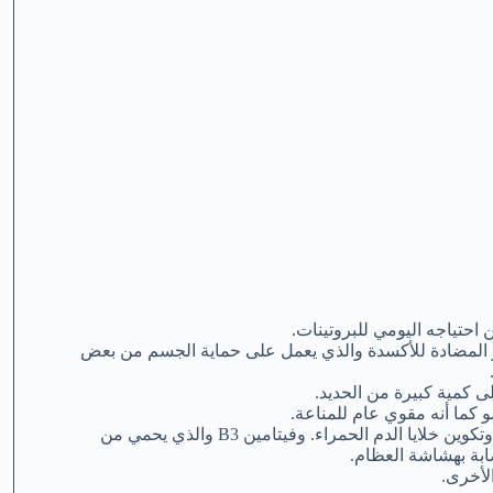
ر المضادة للأكسدة والذي يعمل على حماية الجسم من بعض
5-لحم الضأن هو مصدر لفيتامين B12 والذي يعمل على تقوية الأعصاب وتكوين خلايا الدم الحمراء. وفيتامين B3 والذي يحمي من
ابة بهشاشة العظام.