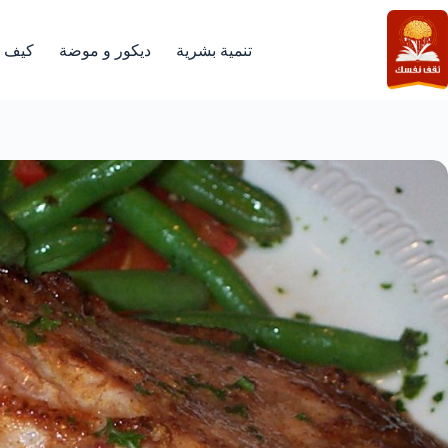
لتجاوز
لى
لمحتوى
تنمية بشرية
ديكور و موضة
كيف