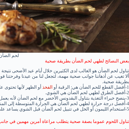
لحم الضأن
بعض النصائح لطهي لحم الضأن بطريقة صحية
تناول لحم الضأن هو الغالب لدى الكثيرين خلال أيام عيد الأضحى نتيجة 
ألا تغيب عن أذهاننا جوانب صحية مهمة، لتجعل لنا من عيدنا وفرحتنا ف
بطريقة صحية.
1-أفضل القطع للحم الضأن هي: الرقبة أو
الفخذ
أو الظهر لأنها تحتوى ع
2-أفضل الطرق لطهي لحم الضأن هي الشوي.
3-ينصح خبراء التغذية بتناول البقدونس الأخضر مع لحم الضأن لأنه يعمل على منع امتصاص الكثير من الدهون الموجودة فيه.
4-أفضل درجة حرارة لطهي لحم الضأن هي الحرارة المتوسطة إلى المنخفضة حتى لا يفقد قيمته الغذائية.
5-استخدام الليمون أو الخل في تتبيل لحم الضأن قبل الشوي يساعد على طهيه بصورة جيدة وسهولة هضمه.
تناول اللحوم عموما بصفة صحية يتطلب مراعاة أمرين مهمين في جان