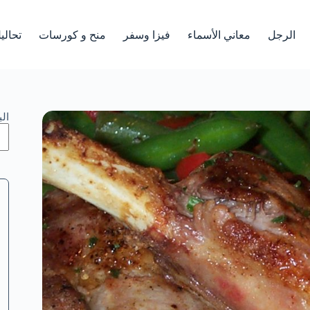
الرجل
معاني الأسماء
فيزا وسفر
منح و كورسات
تحالي
ال