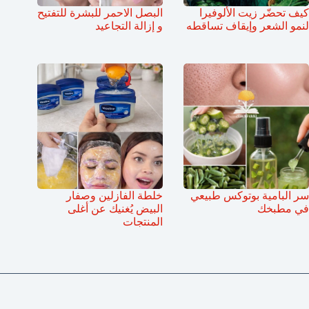
كيف تحضّر زيت الألوفيرا
البصل الاحمر للبشرة للتفتيح
لنمو الشعر وإيقاف تساقطه
و إزالة التجاعيد
سر البامية بوتوكس طبيعي
خلطة الفازلين وصفار
في مطبخك
البيض يُغنيك عن أغلى
المنتجات