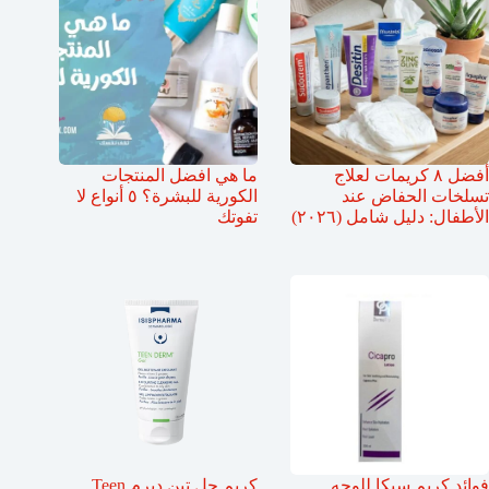
أفضل ٨ كريمات لعلاج
ما هي افضل المنتجات
تسلخات الحفاض عند
الكورية للبشرة؟ ٥ أنواع لا
الأطفال: دليل شامل (٢٠٢٦)
تفوتك
فوائد كريم سيكا للوجه
كريم جل تين ديرم Teen