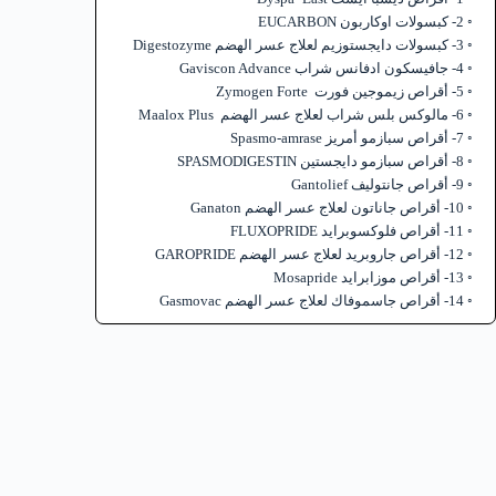
2- كبسولات اوكاربون EUCARBON
3- كبسولات دايجستوزيم لعلاج عسر الهضم Digestozyme
4- جافيسكون ادفانس شراب Gaviscon Advance
5- أقراص زيموجين فورت Zymogen Forte
6- مالوكس بلس شراب لعلاج عسر الهضم Maalox Plus
7- أقراص سبازمو أمريز Spasmo-amrase
8- أقراص سبازمو دايجستين SPASMODIGESTIN
9- أقراص جانتوليف Gantolief
10- أقراص جاناتون لعلاج عسر الهضم Ganaton
11- أقراص فلوكسوبرايد FLUXOPRIDE
12- أقراص جاروبريد لعلاج عسر الهضم GAROPRIDE
13- أقراص موزابرايد Mosapride
14- أقراص جاسموفاك لعلاج عسر الهضم Gasmovac