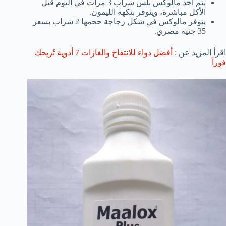
يتم أخذ مالوكس بلس شراب 3 مرات في اليوم قبل
الأكل مباشرة، ويتوفر بنكهة الليمون.
يتوفر مالوكس في شكل زجاجة حجمها 2 شراب بسعر
35 جنيه مصري.
اقرأ المزيد عن :
أفضل دواء للانتفاخ والغازات 7 أدوية تُريحك
فوراً