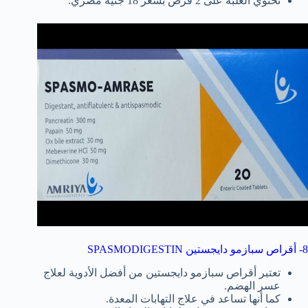
تحتوي العلبة على 2 قرص بسعر 18 جنيه مصري.
8- أقراص سبازمو دايجستين SPASMODIGESTIN
تعتبر أقراص سبازمو دايجستين من أفضل الأدوية لعلاج
عسر الهضم.
كما أنها تساعد في علاج التهابات المعدة.