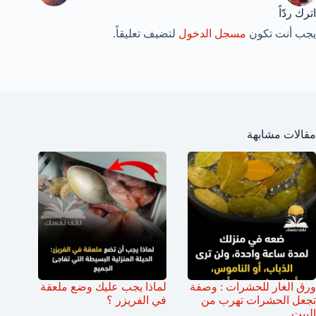
اترك ردّاً
يجب أنت تكون
مسجل الدخول
لتضيف تعليقاً.
مقالات مشابهة
ورق الغار للحشرات : وصفة
لماذا يجب عليك وضع ملعقة
تجعل الحشرات تهرب من
في الفريزر ؟
البيت