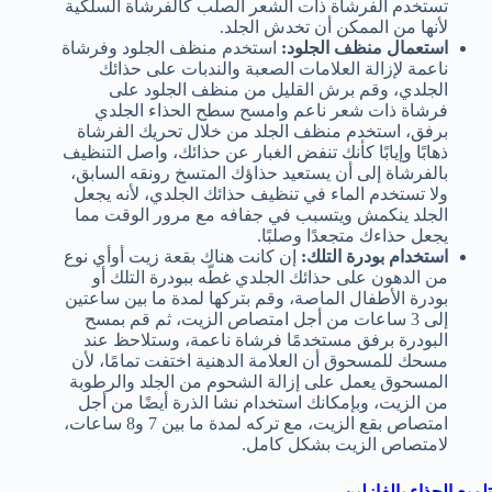
تستخدم الفرشاة ذات الشعر الصلب كالفرشاة السلكية
لأنها من الممكن أن تخدش الجلد.
استعمال منظف الجلود:
استخدم منظف الجلود وفرشاة
ناعمة لإزالة العلامات الصعبة والندبات على حذائك
الجلدي، وقم برش القليل من منظف الجلود على
فرشاة ذات شعر ناعم وامسح سطح الحذاء الجلدي
برفق، استخدم منظف الجلد من خلال تحريك الفرشاة
ذهابًا وإيابًا كأنك تنفض الغبار عن حذائك، واصل التنظيف
بالفرشاة إلى أن يستعيد حذاؤك المتسخ رونقه السابق،
ولا تستخدم الماء في تنظيف حذائك الجلدي، لأنه يجعل
الجلد ينكمش ويتسبب في جفافه مع مرور الوقت مما
يجعل حذاءك متجعدًا وصلبًا.
استخدام بودرة التلك:
إن كانت هناك بقعة زيت أوأي نوع
من الدهون على حذائك الجلدي غطّه ببودرة التلك أو
بودرة الأطفال الماصة، وقم بتركها لمدة ما بين ساعتين
إلى 3 ساعات من أجل امتصاص الزيت، ثم قم بمسح
البودرة برفق مستخدمًا فرشاة ناعمة، وستلاحظ عند
مسحك للمسحوق أن العلامة الدهنية اختفت تمامًا، لأن
المسحوق يعمل على إزالة الشحوم من الجلد والرطوبة
من الزيت، وبإمكانك استخدام نشا الذرة أيضًا من أجل
امتصاص بقع الزيت، مع تركه لمدة ما بين 7 و8 ساعات،
لامتصاص الزيت بشكل كامل.
تلميع الحذاء بالفازلين