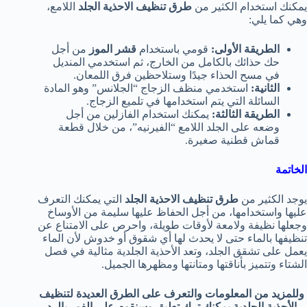
يمكنك استخدام الكثير من
طرق تنظيف الاحذية الجلد
اللامع،
وهي كما يلي:
الطريقة الأولى:
قومي باستخدام
قشر الموز
من أجل
حك حذائك بالكامل من الخارج، ثم استخدمي المنديل
في مسح الحذاء جيدًا وستلاحظين فرق اللمعان.
الثانية:
استخدمي منظف الزجاج “الجلانس” وهو المادة
السائلة التي يتم استخدامها في تلميع الزجاج.
الطريقة الثالثة:
يمكنك استخدام الفازلين من أجل
وضعه على الجلد اللامع “الفيرنيه”، من خلال قطعة
قماش قطنية صغيرة.
الخاتمة
يوجد الكثير من
طرق تنظيف الاحذية الجلد
التي يمكنك التعرف
عليها واستخدامها، من أجل الحفاظ عليها سليمة من الأوساخ
وجعلها نظيفة ولامعة لأوقات طويلة، واحرص على الامتناع عن
تنظيفها بالماء حتى لا يحدث لها أي شقوق أو خدوش لأن الماء
يعمل على تشقق الجلد، وتعد الأحذية الجلدية مثالية في فصل
الشتاء وتتميز بأناقتها ومتانتها ومظهرها الجميل.
وللمزيد من المعلومات والتعرف على الطرق العديدة لتنظيف
الأحذية الجلدية يمكنك ترك تعليق وسنقوم على الفور بالرد