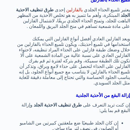
يعتبر تلميع الحذاء الجلدي
بالفازلين
إحدى
طرق تنظيف الاحذية
الجلد
المبتكرة، وأهم ما تتميز به هو تخلص الأحذية من المظهر
الباهت للجلد، وتمنح الحذاء الجلدي بريقًا، لاشتمال الفازلين
على مادة شمعية تساهم في منح الجلد البريق واللمعان .
ويعد الفازلين العادي أفضل أنواع الفازلين التي يمكنك
استخدامها في تلميع أحذيتك، ويكون تلميع الحذاء بالفازلين من
خلال وضعك طبقة فازلين على الحذاء المراد تنظيفه، لاحتواء
الفازلين العادي على نسبة عالية من المادة الشمعية على ألا
تكون تلك الطبقة سميكة، وقم بتركه لفترة ثم قم بفرك
الفازلين على الحذاء لتحصل على حذاء لامع وبراق، وتذكر أن
تلميع الحذاء بالفازلين لا يتناسب مع جميع أنواع الجلود، بل إنه
يناسب الجلود الحساسة والتي تحتاج إلى معاملة دقيقة للغاية
مثل الجلد السويدي.
إزالة البقع من الأحذية الجلدية
إن كنت تريد التعرف على
طرق تنظيف الاحذية الجلد
وإزالة
البقع قم بما يلي:
إن كان الجلد طبيعيًا ضع ملعقتين كبيرتين من الشامبو
أو الصابون في نصف لتر ماء ساخن.