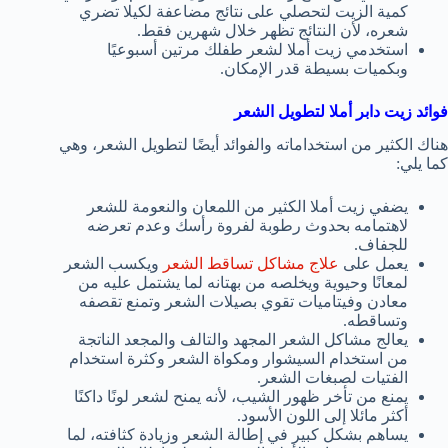
كمية الزيت لتحصلي على نتائج مضاعفة لكيلا تضري
شعره، لأن النتائج تظهر خلال شهرين فقط.
استخدمي زيت أملا لشعر طفلك مرتين أسبوعيًا
وبكميات بسيطة قدر الإمكان.
فوائد زيت دابر أملا لتطويل الشعر
هناك الكثير من استخداماته والفوائد أيضًا لتطويل الشعر، وهي
كما يلي:
يضفي زيت أملا الكثير من اللمعان والنعومة للشعر
لاهتمامه بحدوث رطوبة لفروة رأسك وعدم تعرضه
للجفاف.
يعمل على
علاج مشاكل تساقط الشعر
ويكسب الشعر
لمعانًا وحيوية ويخلصه من بهتانه لما يشتمل عليه من
معادن وفيتاميات تقوي بصيلات الشعر وتمنع تقصفه
وتساقطه.
يعالج مشاكل الشعر المجهد والتالف والمجعد الناتجة
من استخدام السيشوار ومكواة الشعر وكثرة استخدام
الفتيات لصبغات الشعر.
يمنع من تأخر ظهور الشيب، لأنه يمنح لشعر لونًا داكنًا
أكثر مائلا إلى اللون الأسود.
يساهم بشكل كبير في إطالة الشعر وزيادة كثافته، لما