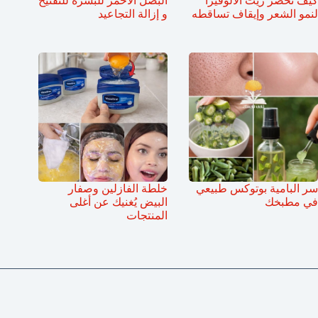
كيف تحضّر زيت الألوفيرا
البصل الاحمر للبشرة للتفتيح
لنمو الشعر وإيقاف تساقطه
و إزالة التجاعيد
سر البامية بوتوكس طبيعي
خلطة الفازلين وصفار
في مطبخك
البيض يُغنيك عن أغلى
المنتجات