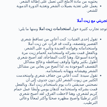
يحتويه من مادة الأملج التي تعمل على إطالة الشعر.
يعمل على تغذية بصيلات الشعر وتغذية الدورة الدموية
للشعر.
تجربتي مع زيت أملا
توجد تجارب كثيرة حول
استخدامات زيت املا
ومنها ما يلي:
تقول إحدى الفتيات: كنت أعاني من تساقط شعري
القصير وتقصفه، وكنت قد قرأت عن زيت أملا
واستخداماته وفوائده العديدة وتأثيره على الشعر،
وبالفعل قمت بشرائه واستخدامه كحمام زيت مرة
واحدة أسبوعيًا، وهنا كانت المفاجأة، لقد أصبح شعري
أطول بكثير وقويًا وأوقف تساقطه وعالج مشاكل
التقصف الموجودة به، لذا أنصح من يعاني من مشاكل
الشعر وهيشانه وبهتانه باستخدامه.
تقول سيدة: كنت أعاني من جفاف شعري واستخدمت
الكثير من زيوت الشعر لكن دون جدوى، إلى أن
نصحتني صديقتي ذات يوم باستخدام زيت أملا، وبالفعل
قمت بشرائه واستخدامه كدهان يومي وأيضًا عمل حمام
كريم لشعري، وهنا لاحظت الفرق، لقد أصبح شعري
أكثر ترطيبًا وأصبح مظهره صحيًا وأكثر لمعانًا وعالي
الترطيب.