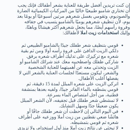
إن كنت تريدين أفضل طريقة للعناية بشعر أطفالك فإنك يجب
أن تختاري شامبو طبيعيًا خاليًا من المركبات الكيميائية الضارة
والصوديوم، وتقومي بغسل شعرهم مرتين أسبوعيًا أو يومًا بعد
يوم، لأن تنظيف شعرهم يوميًا بالشامبو يتسبب في جفافه
وفروة رأسهم أيضًا، مما يجعل شعرهم أكثر هيشانًا وباهتًا،
وإليك
استخدامات زيت املا
لأطفالك:
قومي بتنظيف شعر طفلك جيدًا بالشامبو الطبيعي ثم
دلكي الزيت الدافئ على فروة رأسه أولا ومن ثم بقية
شعره مع تركيزك على تدليك أطراف شعره برفق.
شاركي طفلك واصطحبيه معك عند شرائك الشامبو أو
الزيت وتحدثي معه عن أهميتهما للعناية الشخصية
والشعر، ليكون مستعدًا لجلسات العناية بالشعر التي لا
يفضلها أغلب الأطفال.
اتركي الزيت على شعره المبلل لمدة 15 دقيقة، ثم
قومي بشطفه بالماء الفاتر جيدًا، ولفيه بعدها بمنشفة
قطنية، من أجل امتصاص الماء بسرعة.
لا تمشطي شعر طفلك قبل تجفيفه، لأن الشعر المبلل
يكون ضعيفًا جدًا وسهل التشابك.
في اليوم التالي إن لاحظت أن شعر طفلك جافًا أو
هائشًا ضعي نقطتين من زيت أملا ووزعيه على أطراف
شعره ثم قومي بتمشيطه.
لا تبحثي عن نتائج زيت أملا منذ أول استخدام، ولا تزيدي