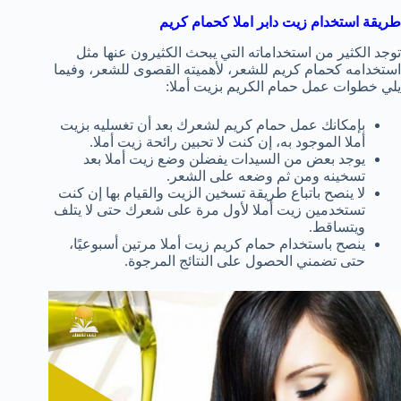
طريقة استخدام زيت دابر املا
كحمام كريم
توجد الكثير من استخداماته التي يبحث الكثيرون عنها مثل
استخدامه كحمام كريم للشعر، لأهميته القصوى للشعر، وفيما
يلي خطوات عمل حمام الكريم بزيت أملا:
بإمكانك عمل حمام كريم لشعرك بعد أن تغسليه بزيت
أملا الموجود به، إن كنت لا تحبين رائحة زيت أملا.
يوجد بعض من السيدات يفضلن وضع زيت أملا بعد
تسخينه ومن ثم وضعه على الشعر.
لا ينصح باتباع طريقة تسخين الزيت والقيام بها إن كنت
تستخدمين زيت أملا لأول مرة على شعرك حتى لا يتلف
ويتساقط.
ينصح باستخدام حمام كريم زيت أملا مرتين أسبوعيًا،
حتى تضمني الحصول على النتائج المرجوة.