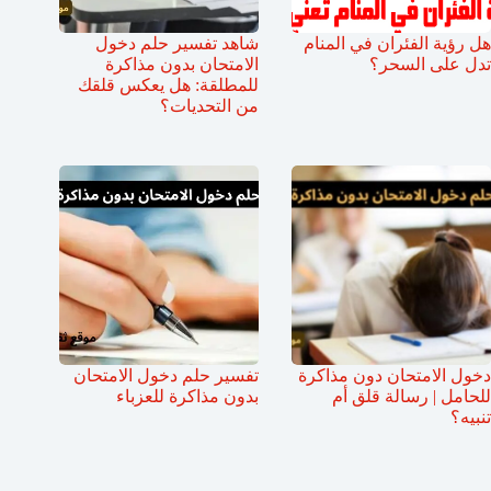
هل رؤية الفئران في المنام
شاهد تفسير حلم دخول
تدل على السحر؟
الامتحان بدون مذاكرة
للمطلقة: هل يعكس قلقك
من التحديات؟
دخول الامتحان دون مذاكرة
تفسير حلم دخول الامتحان
للحامل | رسالة قلق أم
بدون مذاكرة للعزباء
تنبيه؟