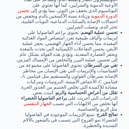
الأوعية الدموية والشرايين، كما أنها تحتوي على
البوتاسيوم الذي يخفف من التوتر، مما يؤدي إلى
تحسن
الدورة الدموية
وزيادة نسبة الأكسجين بالدم ويخفض من
احتمالات الإصابة بالسكتات الدماعية، النوبات القلبية،
تخثر الدم، وتصلب الشرايين.
تحسن عملية الهضم
: تحتوي براعم الفاصوليا على
إنزيمات وألياف طبيعية تعزز امتصاص المواد الغذائية
المفيدة، مما يحسن أداء الجهاز الهضمي، يحفز عملية
الأيض، يحسن التفاعلات الكيميائية التي تحدث بالمعدة
ويحفز العصارة المعدية، وتؤدي هذه الفوائد بشكل عام
إلى تحسين عملية التبرز والتخلص من الإمساك المزمن.
تقي من السرطان
: تحتوي الفاصوليا على مجموعة من
الفيتامينات والإنزيمات التي تقي الإنسان من مخاطر
الإصابة بسرطان القولون والمستقيم مثل فيتامين A،
فيتامين C، الأحماض الأمينية، البروتينات ومركبات
مضادة للأكسدة التي تخلص الجسم من الجذور الحرة.
تقلل من أعراض الحساسية والربو
: أثبتت بعض
الدراسات التي أجريت على
براعم الفاصوليا الخضراء
أنها تخلص من الالتهابات التي تصيب
الجهاز التنفسي
مثل الربو والحساسية.
تعالج القرح
: تمنع الإنزيمات الموجودة في الفاصوليا
الخضراء نمو القروح التي تتسبب في بالشعور بالآلام
الشديدة والخطيرة.