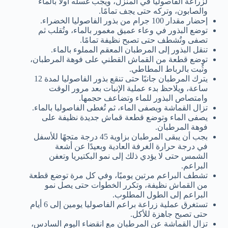
لزراعة الفاصوليا في المنزل، ويجب غسله أولًا بالماء
والصابون، وتركه حتى يجف تمامًا.
إحضار مقدار 100 جرام من بذور الفاصوليا الخضراء.
توضع البذور في وعاء عميق مغمور بالماء، وتُقلب ثم
تصفى وتُشطف حتى تصبح نظيفة تمامًا.
تنقل البذور إلى المرطبان المعقم المملوء بالماء.
توضع قطعة من القماش القطني على فوهة المرطبان،
وثُبت بالرباط المطاطي.
يترك المرطبان جانبًا حتى تنقع بذور الفاصوليا لمدة 12
ساعة، ويلاحظ بدء عملية الإنبات بعد مرور الوقت
وامتصاص البذور للماء وتضاعف حجمها.
تزال القماشة ويصفى الماء، ثم تُغطى الفاصوليا بالماء.
يصفى الماء وتوضع قطعة قماش جديدة نظيفة على
فوهة المرطبان.
بجب أن يبقى المرطبان بزاوية 45 درجة متجهًا للأسفل
في درجة حرارة الغرفة العادية وبعيدًا عن أشعة
الشمس حتى لا يؤدي ذلك إلى نمو البكتيريا وتعفن
البراعم.
تشطف البراعم مرتين يوميًا، وفي كل مرة توضع قطعة
من القماش نظيفة، وتكرر الخطوات حتى يصل نمو
البراعم إلى الطول المطلوب.
تستغرق عملية زراعة براعم الفاصوليا يومين إلى 6 أيام
حتى تصبح جاهزة للأكل.
تزال القماشة عن المرطبان مع انقضاء اليوم السادس،