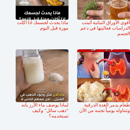
أقوى الأوراق النباتية أثبتت
ماذا يحدث لجسمك اذا اكلت
الدراسات فعاليتها في دعم
موزة قبل النوم
الجسم
طعام يدمر الغدة الدرقية
لماذا يوصف ماء الأرز بأنه
وتتناوله يومياً تجنبه من الأن
“ذهب سائل” وكيف
تستخدمه؟